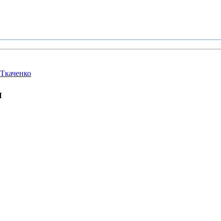
 Ткаченко
и