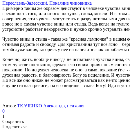
Переславль-Залесский.
Покаяние чиновника
Примерно таким же образом действуют в человеке чувства вин
греховность того, или иного поступка, слова, мысли. И в этом 
совершения, эти чувства могут стать и разрушительными для н
вовсе не в самом чувстве вины или стыда. Ведь когда на пульт
устройстве работает некорректно и нужно срочно устранять неи
Чувство вины и стыда - такая же "красная лампочка" в нашем ес
отнимая радость и свободу. Для христианина тут все ясно – бер
техобслуживания, загорись у нее на панели значок «проблемы с
Конечно, жить, вообще никогда не испытывая чувства вины, с
этом чувстве постоянно, сделать его своим привычным состоя
покаянию. Но исцеляет человека не оно, а само покаяние (т.е.
духовная радость, и благодарность Богу за исцеление. И чувств
Но все же оно никак не может рассматриваться как нечто ценно
в душе сигнал тревоги, ты его видишь – слава Богу! Иди и устр
Автор:
ТКАЧЕНКО Александр, психолог
0
1
Сохранить
Поделиться: