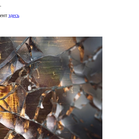
.
мент
здесь