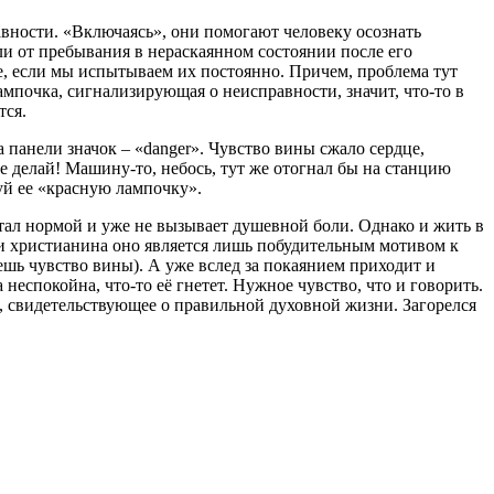
авности. «Включаясь», они помогают человеку осознать
или от пребывания в нераскаянном состоянии после его
е, если мы испытываем их постоянно. Причем, проблема тут
ампочка, сигнализирующая о неисправности, значит, что-то в
тся.
а панели значок – «danger». Чувство вины сжало сердце,
 не делай! Машину-то, небось, тут же отогнал бы на станцию
руй ее «красную лампочку».
тал нормой и уже не вызывает душевной боли. Однако и жить в
ни христианина оно является лишь побудительным мотивом к
аешь чувство вины). А уже вслед за покаянием приходит и
неспокойна, что-то её гнетет. Нужное чувство, что и говорить.
то, свидетельствующее о правильной духовной жизни. Загорелся