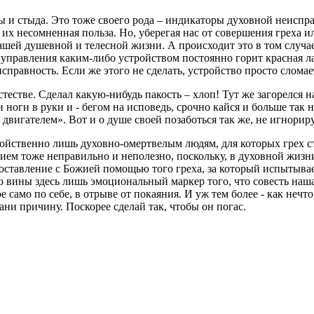
ы и стыда. Это тоже своего рода – индикаторы духовной неиспр
- их несомненная польза. Но, уберегая нас от совершения греха 
ашей душевной и телесной жизни. А происходит это в том случа
е управления каким-либо устройством постоянно горит красная л
справность. Если же этого не сделать, устройство просто сломае
тестве. Сделал какую-нибудь пакость – хлоп! Тут же загорелся н
и ноги в руки и - бегом на исповедь, срочно кайся и больше так
 двигателем». Вот и о душе своей позаботься так же, не игнори
войственно лишь духовно-омертвелым людям, для которых грех с
нием тоже неправильно и неполезно, поскольку, в духовной жиз
 - оставление с Божией помощью того греха, за который испытыв
о вины здесь лишь эмоциональный маркер того, что совесть наша 
е само по себе, в отрыве от покаяния. И уж тем более - как неч
ани причину. Поскорее сделай так, чтобы он погас.