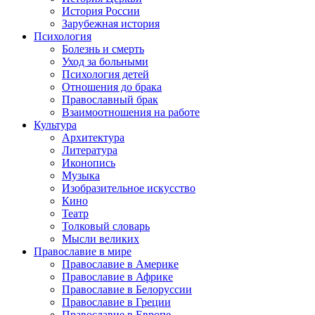
История России
Зарубежная история
Психология
Болезнь и смерть
Уход за больными
Психология детей
Отношения до брака
Православный брак
Взаимоотношения на работе
Культура
Архитектура
Литература
Иконопись
Музыка
Изобразительное искусство
Кино
Театр
Толковый словарь
Мысли великих
Православие в мире
Православие в Америке
Православие в Африке
Православие в Белоруссии
Православие в Греции
Православие в Европе