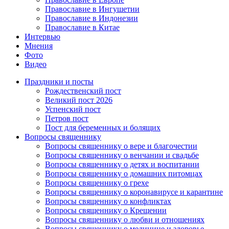
Православие в Ингушетии
Православие в Индонезии
Православие в Китае
Интервью
Мнения
Фото
Видео
Праздники и посты
Рождественский пост
Великий пост 2026
Успенский пост
Петров пост
Пост для беременных и болящих
Вопросы священнику
Вопросы священнику о вере и благочестии
Вопросы священнику о венчании и свадьбе
Вопросы священнику о детях и воспитании
Вопросы священнику о домашних питомцах
Вопросы священнику о грехе
Вопросы священнику о коронавирусе и карантине
Вопросы священнику о конфликтах
Вопросы священнику о Крещении
Вопросы священнику о любви и отношениях
Вопросы священнику о медицине и здоровье