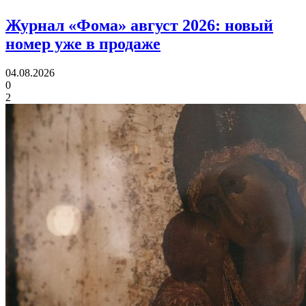
Журнал «Фома» август 2026:
новый
номер уже в продаже
04.08.2026
0
2