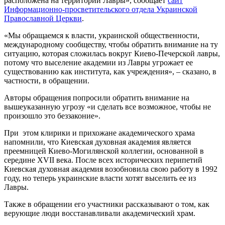
расположена на территории Лавры», сообщает
сайт
Информационно-просветительского отдела Украинской
Православной Церкви
.
«Мы обращаемся к власти, украинской общественности,
международному сообществу, чтобы обратить внимание на ту
ситуацию, которая сложилась вокруг Киево-Печерской лавры,
потому что выселение академии из Лавры угрожает ее
существованию как института, как учреждения», – сказано, в
частности, в обращении.
Авторы обращения попросили обратить внимание на
вышеуказанную угрозу «и сделать все возможное, чтобы не
произошло это беззаконие».
При этом клирики и прихожане академического храма
напомнили, что Киевская духовная академия является
преемницей Киево-Могилянской коллегии, основанной в
середине XVII века. После всех исторических перипетий
Киевская духовная академия возобновила свою работу в 1992
году, но теперь украинские власти хотят выселить ее из
Лавры.
Также в обращении его участники рассказывают о том, как
верующие люди восстанавливали академический храм.