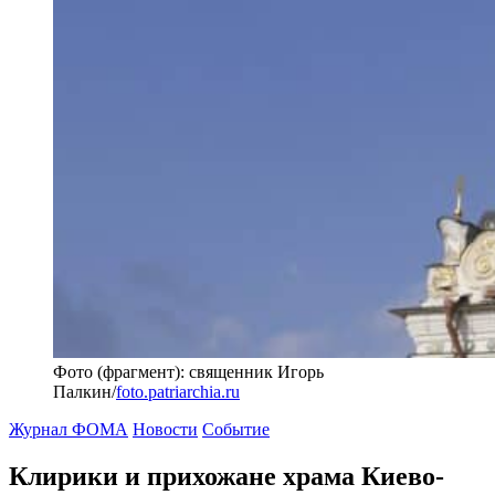
Фото (фрагмент): священник Игорь
Палкин/
foto.patriarchia.ru
Журнал ФОМА
Новости
Событие
Клирики и прихожане храма Киево-