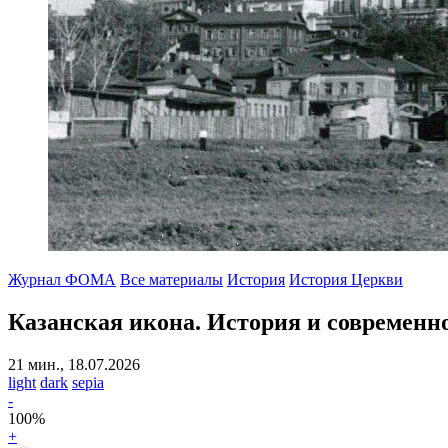
Журнал ФОМА
Все материалы
История
История Церкви
Казанская икона.
История и современн
21 мин., 18.07.2026
light
dark
sepia
-
100
%
+