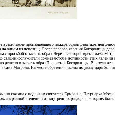
е время после произошедшего пожара одной девятилетней девоч
з на одном из пепелищ. После первого явления Богородицы дево
слым с просьбой отыскать образ. Через некоторое время мама Ма
ко священнослужители сомневаются в истинности этих явлений и
 решено отыскать образ Пречистой Богородицы. В результате об
чала сама Матрона. На месте обретения иконы по указу царя был
ывно связана с подвигом святителя Ермогена, Патриарха Москов
, а в равной степени и от внутренних раздоров, которые, быть 