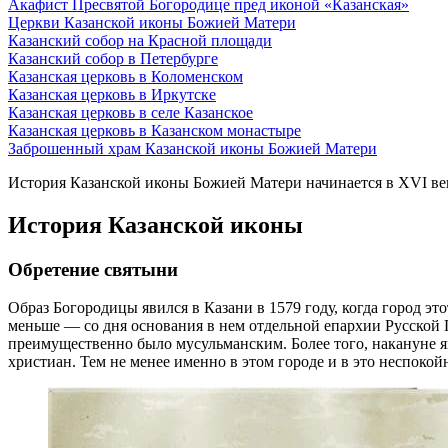
Акафист Пресвятой Богородице пред иконой «Казанская»
Церкви Казанской иконы Божией Матери
Казанский собор на Красной площади
Казанский собор в Петербурге
Казанская церковь в Коломенском
Казанская церковь в Иркутске
Казанская церковь в селе Казанское
Казанская церковь в Казанском монастыре
Заброшенный храм Казанской иконы Божией Матери
История Казанской иконы Божией Матери начинается в XVI век
История Казанской иконы
Обретение святыни
Образ Богородицы явился в Казани в 1579 году, когда город это
меньше — со дня основания в нем отдельной епархии Русской П
преимущественно было мусульманским. Более того, накануне 
христиан. Тем не менее именно в этом городе и в это неспокой