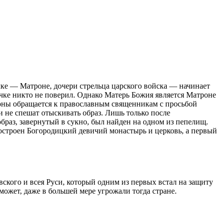
ке — Матроне, дочери стрельца царского войска — начинает
чке никто не поверил. Однако Матерь Божия является Матроне
троны обращается к православным священникам с просьбой
 не спешат отыскивать образ. Лишь только после
раз, завернутый в сукно, был найден на одном из пепелищ.
 построен Богородицкий девичий монастырь и церковь, а первый
ского и всея Руси, который одним из первых встал на защиту
может, даже в большей мере угрожали тогда стране.