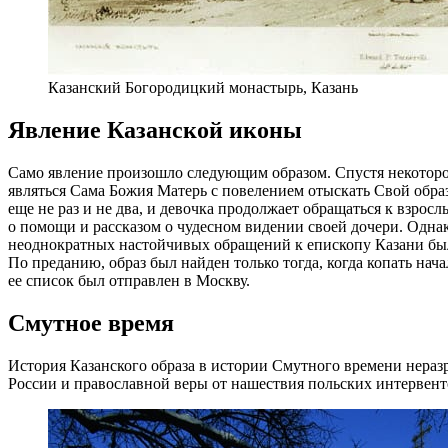
Казанский Богородицкий монастырь, Казань
Явление Казанской иконы
Само явление произошло следующим образом. Спустя некоторо
являться Сама Божия Матерь с повелением отыскать Свой обра
еще не раз и не два, и девочка продолжает обращаться к взро
о помощи и рассказом о чудесном видении своей дочери. Одна
неоднократных настойчивых обращений к епископу Казани было
По преданию, образ был найден только тогда, когда копать на
ее список был отправлен в Москву.
Смутное время
История Казанского образа в истории Смутного времени неразр
России и православной веры от нашествия польских интервентов