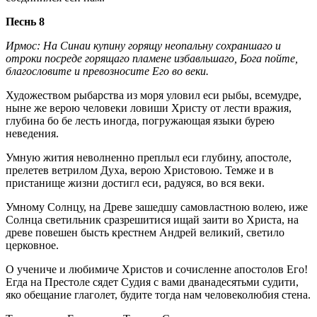
Песнь 8
Ирмос: На Синаи купину горящу неопальну сохраншаго и
отроки посреде горящаго пламене избавльшаго, Бога пойте,
благословите и превозносите Его во веки.
Художеством рыбарства из моря уловил еси рыбы, всемудре,
ныне же верою человеки ловиши Христу от лести вражия,
глубина бо бе лесть иногда, погружающая языки бурею
неведения.
Умную жития неволненно преплыл еси глубину, апостоле,
прелетев ветрилом Духа, верою Христовою. Темже и в
пристанище жизни достигл еси, радуяся, во вся веки.
Умному Солнцу, на Древе зашедшу самовластною волею, иже
Солнца светильник сразрешитися ищай заити во Христа, на
древе повешен бысть крестнем Андрей великий, светило
церковное.
О учениче и любимиче Христов и сочисленне апостолов Его!
Егда на Престоле сядет Судия с вами дванадесятьми судити,
яко обещание глаголет, будите тогда нам человеколюбия стена.