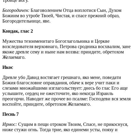
Троице Богу.
Богородичен:
Благоволением Отца воплотися Сын, Духом
Божиим во утробе Твоей, Чистая, и спасе прежний образ,
Богородительнице, яве.
Кондак, глас 2
Мужества тезоименитаго Богоглагольника и Церкве
возследователя верховнаго, Петрова сродника восхвалим, зане
якоже древле сему и ныне нам воззва: приидите, обретохом
Желаемаго.
Икос
Древле убо Давид востягает грешнаго, яко мене, поведати
Божия благословне оправдания, обаче к вере учит паки и
слезами множайшими изглагольствует: днесь бо глас Его аще
услышите, сердец не ожесточите, яко некогда Израиль
преогорчи. Наводит же прочее во псалме: Господеви вся земля
воспойте, приидите, обретохом Желаемаго.
Песнь 7
Ирмос:
Сущим в пещи отроком Твоим, Спасе, не прикоснуся,
ниже стужи огнь. Тогда трие, яко единеми усты, пояху и