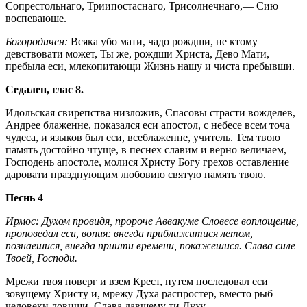
Сопрестольнаго, Триипостаснаго, Трисолнечнаго,— Сию
воспеваюше.
Богородичен:
Всяка убо мати, чадо рождши, не ктому
девствовати может, Ты же, рождши Христа, Дево Мати,
пребыла еси, млекопитающи Жизнь нашу и чиста пребывши.
Седален, глас 8.
Идольская свирепства низложив, Спасовы страсти вожделев,
Андрее блаженне, показался еси апостол, с небесе всем точа
чудеса, и языков был еси, всеблаженне, учитель. Тем твою
память достойно чтуще, в песнех славим и верно величаем,
Господень апостоле, молися Христу Богу грехов оставление
даровати празднующим любовию святую память твою.
Песнь 4
Ирмос: Духом провидя, пророче Аввакуме Словесе воплощение,
проповедал еси, вопия: внегда приближитися летом,
познаешися, внегда приити времени, покажешися. Слава силе
Твоей, Господи.
Мрежи твоя поверг и взем Крест, путем последовал еси
зовущему Христу и, мрежу Духа распростер, вместо рыб
человеки ловиши. Слава давшему ти Духу.