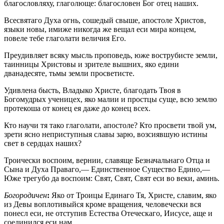
благословляху, глаголюще: благословен Бог отец наших.
Всесвятаго Духа огнь, сошедый свыше, апостоле Христов,
языки новы, имиже никогда же вещал еси мира концем,
повеле тебе глаголати величия Его.
Преудивляет всяку мысль проповедь, юже вострубисте земли,
таинницы Христовы и зрителе вышних, яко едини
дванадесяте, тьмы земли просветисте.
Удивлена бысть, Владыко Христе, благодать Твоя в
Богомудрых ученицех, яко малии и простцы суще, всю землю
протекоша от конец ея даже до конец всех.
Кто научи тя тако глаголати, апостоле? Кто просвети твой ум,
зрети ясно неприступныя славы зарю, возсиявшую истины
свет в сердцах наших?
Троически воспоим, вернии, славяще Безначальнаго Отца и
Сына и Духа Праваго,— Единственное Существо Едино,—
Юже трегубо да воспоим: Свят, Свят, Свят еси во веки, аминь.
Богородичен
:
Яко от Троицы Единаго Тя, Христе, славим, яко
из Девы воплотивыйся кроме вращения, человечески вся
понесл еси, не отступив Естества Отеческаго, Иисусе, аще и
соединился еси нам.