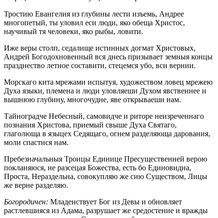
Тростию Евангелия из глубины лести изъемь, Андрее
многопетый, ты уловил еси люди, яко обеща Христос,
научивый тя человеки, яко рыбы, ловити.
Иже веры столп, седалище истинных догмат Христовых,
Андрей Богодохновенный вся днесь призывает земныя концы
празднество летное составити, стецемся убо, вси вернии.
Морскаго кита мрежами испытуя, художеством ловец мрежею
Духа языки, племена и люди уловляеши Духом явственнее и
вышнюю глубину, многочудне, яве открываеши нам.
Тайноградче Небесный, самовидче и риторе неизреченнаго
познания Христова, приемый свыше Духа Святаго,
глаголюща в языцех Седящаго, огнем разделяюща дарования,
моли спастися нам.
Пребезначальныя Троицы Единице Пресущественней верою
покланяюся, не разсецая Божества, есть бо Единовидна,
Проста, Нераздельна, совокупляю же сию Существом, Лицы
же верне разделяю.
Богородичен:
Младенствует Бог из Девы и обновляет
растлевшияся из Адама, разрушает же средостение и вражды