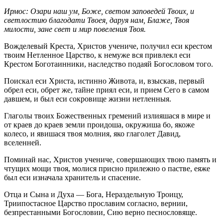
Ирмос: Озари наш ум, Боже, светом заповедей Твоих, и
светлостию благодати Твоея, даруя нам, Блаже, Твоя
милости, зане свет и мир повеления Твоя.
Вожделевый Креста, Христов учениче, получил еси крестом
твоим Нетленное Царство, к немуже вся привлекл еси
Крестом Боготаинники, наследство подаяй Богословом того.
Поискал еси Христа, истинно Живота, и, взыскав, первый
обрел еси, обрет же, тайне приял еси, и прием Сего в самом
давшем, и был еси сокровище жизни нетленныя.
Глаголы твоих Божественных гремений излияшася в мире и
от краев до краев земли проидоша, окружиша бо, якоже
колесо, и явишася твоя молния, яко глаголет Давид,
вселенней.
Поминай нас, Христов учениче, совершающих твою память и
чтущих мощи твоя, молися присно прилежно о пастве, еяже
был еси изначала хранитель и спасение.
Отца и Сына и Духа — Бога, Нераздельную Троицу,
Триипостасное Царство прославим согласно, вернии,
безпрестанными Богословии, Сию верно песнословяще.