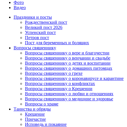
Фото
Видео
Праздники и посты
Рождественский пост
Великий пост 2026
Успенский пост
Петров пост
Пост для беременных и болящих
Вопросы священнику
Вопросы священнику о вере и благочестии
Вопросы священнику о венчании и свадьбе
Вопросы священнику о детях и воспитании
Вопросы священнику о домашних питомцах
Вопросы священнику о грехе
Вопросы священнику о коронавирусе и карантине
Вопросы священнику о конфликтах
Вопросы священнику о Крещении
Вопросы священнику о любви и отношениях
Вопросы священнику о медицине и здоровье
Вопросы о храме
Таинства и обряды
Крещение
Причастие
Исповедь и покаяние