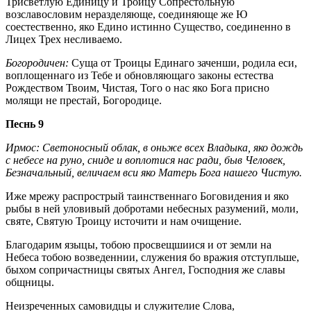
Трисветлую Единицу и Троицу Сопрестольную
возславословим неразделяюще, соединяюще же Ю
соестественно, яко Едино истинно Существо, соединенно в
Лицех Трех несливаемо.
Богородичен:
Суща от Троицы Единаго заченши, родила еси,
воплощеннаго из Тебе и обновляющаго законы естества
Рождеством Твоим, Чистая, Того о нас яко Бога присно
молящи не престай, Богородице.
Песнь 9
Ирмос: Светоносный облак, в оньже всех Владыка, яко дождь
с небесе на руно, сниде и воплотися нас ради, быв Человек,
Безначальный, величаем вси яко Матерь Бога нашего Чистую.
Иже мрежу распрострый таинственнаго Боговидения и яко
рыбы в ней уловивый добротами небесных разумений, моли,
святе, Святую Троицу источити и нам очищение.
Благодарим языцы, тобою просвещшиися и от земли на
Небеса тобою возведеннии, служения бо вражия отступльше,
быхом сопричастницы святых Ангел, Господния же славы
общницы.
Неизреченных самовидцы и служителие Слова,