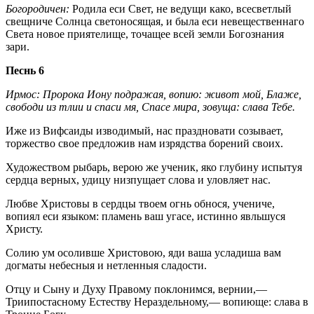
Богородичен:
Родила еси Свет, не ведущи како, всесветлый
свещниче Солнца светоносящая, и была еси невещественнаго
Света новое приятелище, точащее всей земли Богознания
зари.
Песнь 6
Ирмос: Пророка Иону подражая, вопию: живот мой, Блаже,
свободи из тлии и спаси мя, Спасе мира, зовуща: слава Тебе.
Иже из Вифсаиды изводимый, нас праздновати созывает,
торжество свое предложив нам изрядства борений своих.
Художеством рыбарь, верою же ученик, яко глубину испытуя
сердца верных, удицу низпущает слова и уловляет нас.
Любве Христовы в сердцы твоем огнь обнося, учениче,
вопиял еси языком: пламень ваш угасе, истинно явльшуся
Христу.
Солию ум осоливше Христовою, яди ваша усладиша вам
догматы небесныя и нетленныя сладости.
Отцу и Сыну и Духу Правому поклонимся, вернии,—
Триипостасному Естеству Нераздельному,— вопиюще: слава в