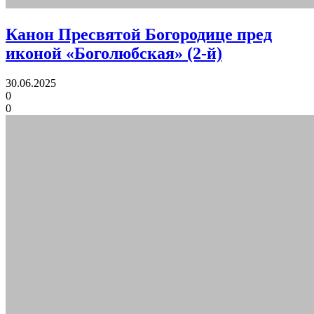
Канон Пресвятой Богородице пред
иконой «Боголюбская» (2-й)
30.06.2025
0
0