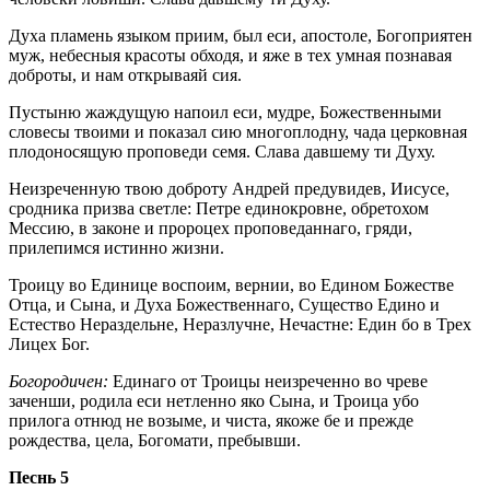
Духа пламень языком приим, был еси, апостоле, Богоприятен
муж, небесныя красоты обходя, и яже в тех умная познавая
доброты, и нам открываяй сия.
Пустыню жаждущую напоил еси, мудре, Божественными
словесы твоими и показал сию многоплодну, чада церковная
плодоносящую проповеди семя. Слава давшему ти Духу.
Неизреченную твою доброту Андрей предувидев, Иисусе,
сродника призва светле: Петре единокровне, обретохом
Мессию, в законе и пророцех проповеданнаго, гряди,
прилепимся истинно жизни.
Троицу во Единице воспоим, вернии, во Едином Божестве
Отца, и Сына, и Духа Божественнаго, Существо Едино и
Естество Нераздельне, Неразлучне, Нечастне: Един бо в Трех
Лицех Бог.
Богородичен:
Единаго от Троицы неизреченно во чреве
заченши, родила еси нетленно яко Сына, и Троица убо
прилога отнюд не возыме, и чиста, якоже бе и прежде
рождества, цела, Богомати, пребывши.
Песнь 5