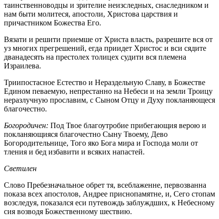
таинственноводцы и зрителие неизследных, снаследником и
нам быти молитеся, апостоли, Христова царствия и
причастником Божества Его.
Вязати и решити приемше от Христа власть, разрешите вся от
уз многих прегрешений, егда приидет Христос и вси сядите
дванадесять на престолех толицех судити вся племена
Израилева.
Триипостасное Естество и Нераздельную Славу, в Божестве
Едином певаемую, непрестанно на Небеси и на земли Троицу
неразлучную прославим, с Сыном Отцу и Духу покланяющеся
благочестно.
Богородичен:
Под Твое благоутробие прибегающия верою и
покланяющияся благочестно Сыну Твоему, Дево
Богородительнице, Того яко Бога мира и Господа моли от
тления и бед избавити и всяких напастей.
Светилен
Слово Пребезначальное обрет тя, всеблаженне, первозванна
показа всех апостолов, Андрее приснопамятне, и, Сего стопам
возследуя, показался еси путевождь заблуждших, к Небесному
сия возводя Божественному шествию.