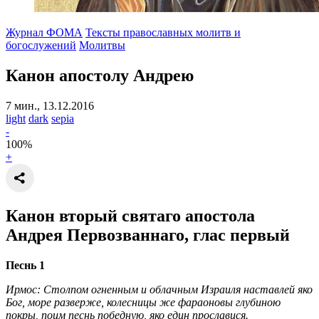
Журнал ФОМА
Тексты православных молитв и
богослужений
Молитвы
Канон апостолу Андрею
7 мин., 13.12.2016
light
dark
sepia
-
100
%
+
Канон вторый святаго апостола
Андрея Первозваннаго, глас первый
Песнь 1
Ирмос: Столпом огненным и облачным Израиля наставлей яко
Бог, море разверже, колесницы же фараоновы глубиною
покры, поим песнь победную, яко един прославися.