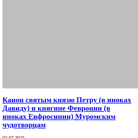
Канон святым князю Петру (в иноках
Давиду) и княгине Февронии (в
иноках Евфросинии) Муромским
чудотворцам
02.07.2025