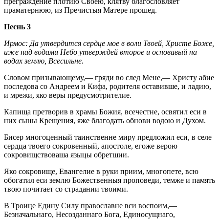
преграждение плотию Своею, клятву благословляет
праматернюю, из Пречистыя Матере прошед.
Песнь 3
Ирмос: Да утвердится сердце мое в воли Твоей, Христе Боже,
иже над водами Небо утверждей второе и основавый на
водах землю, Всесильне.
Словом призывающему,— гряди во след Мене,— Христу абие
последова со Андреем и Кифа, родителя оставивше, и ладию,
и мрежи, яко веры предусмотрителие.
Капища претворив в храмы Божия, всечестне, освятил еси в
них сыны Крещения, яже благодать обнови водою и Духом.
Бисер многоценный таинственне миру предложил еси, в селе
сердца твоего сокровенный, апостоле, егоже верою
сокровищствоваша языцы обретшии.
Яко сокровище, Евангелие в руки приим, многопете, всю
обогатил еси землю Божественныя проповеди, темже и память
твою почитает со страдании твоими.
В Троице Едину Силу православне вси воспоим,—
Безначальнаго, Несозданнаго Бога, Единосущнаго,