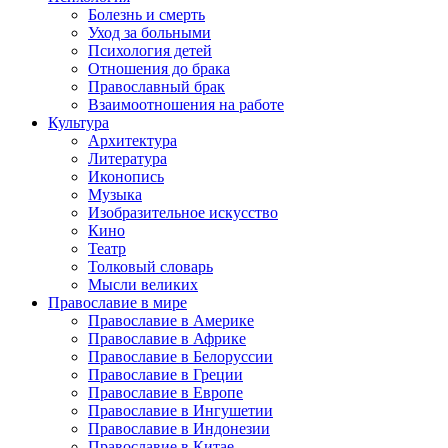
Болезнь и смерть
Уход за больными
Психология детей
Отношения до брака
Православный брак
Взаимоотношения на работе
Культура
Архитектура
Литература
Иконопись
Музыка
Изобразительное искусство
Кино
Театр
Толковый словарь
Мысли великих
Православие в мире
Православие в Америке
Православие в Африке
Православие в Белоруссии
Православие в Греции
Православие в Европе
Православие в Ингушетии
Православие в Индонезии
Православие в Китае