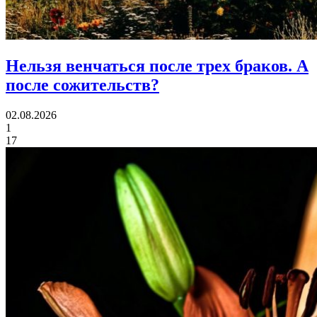
Нельзя венчаться после трех браков.
А
после сожительств?
02.08.2026
1
17