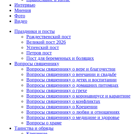
Интервью
Мнения
Фото
Видео
Праздники и посты
Рождественский пост
Великий пост 2026
Успенский пост
Петров пост
Пост для беременных и болящих
Вопросы священнику
Вопросы священнику о вере и благочестии
Вопросы священнику о венчании и свадьбе
Вопросы священнику о детях и воспитании
Вопросы священнику о домашних питомцах
Вопросы священнику о грехе
Вопросы священнику о коронавирусе и карантине
Вопросы священнику о конфликтах
Вопросы священнику о Крещении
Вопросы священнику о любви и отношениях
Вопросы священнику о медицине и здоровье
Вопросы о храме
Таинства и обряды
Крещение