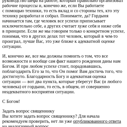
руководство шефа на работе, который правильно организовал
рабочие процессы и, конечно же, если Вы работаете
с помощью техники, то есть вклад и со стороны тех, кто эту
технику разработал и собрал. Понимаете, да? Гордыня
начинается там, где человек все успехи приписывает
исключительно себе, а других считает хуже себя и ниже себя
в принципе. Если же мы говорим только о конкретном успехе,
понимая, что в других делах тот человек, который в чем-то
проиграл, лучше Вас, это уже ближе к адекватной оценке
ситуации.
И, конечно же, все мы должны помнить о том, что все
возможности и вообще сам факт нашего рождения даны нам
Богом. И при любом успехе стоит, порадовавшись,
поблагодарить Его за то, что Он помог Вам достичь того, что
достигнуто. Благодарность Богу и адекватная оценка
ситуации — вот два пункта, которые уберегут Вас (и любого
человека) от гордыни, то есть, в общем, от совершенно
неадекватного восприятия ситуации.
С Богом!
Задать вопрос священнику
Вы хотите задать вопрос священнику? Для начала
рекомендуем проверить, нет ли уже
опубликованного ответа
на аналогичный вопрос.