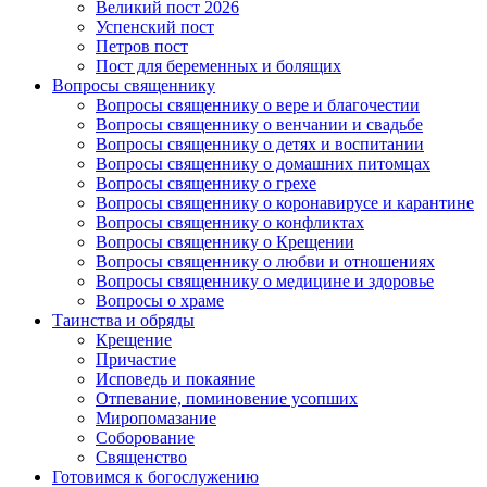
Великий пост 2026
Успенский пост
Петров пост
Пост для беременных и болящих
Вопросы священнику
Вопросы священнику о вере и благочестии
Вопросы священнику о венчании и свадьбе
Вопросы священнику о детях и воспитании
Вопросы священнику о домашних питомцах
Вопросы священнику о грехе
Вопросы священнику о коронавирусе и карантине
Вопросы священнику о конфликтах
Вопросы священнику о Крещении
Вопросы священнику о любви и отношениях
Вопросы священнику о медицине и здоровье
Вопросы о храме
Таинства и обряды
Крещение
Причастие
Исповедь и покаяние
Отпевание, поминовение усопших
Миропомазание
Соборование
Священство
Готовимся к богослужению