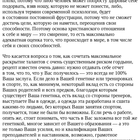
плохо, потому что либо человек может попросту здоровье себе
подорвать, взяв ношу, которую не может понести, либо,
используя термин современной психологии, будет
в состоянии постоянной фрустрации, потому что не сможет
достичь цели, которую он наметил, переоценив свои
способности. Поэтому основа христианского отношения
к себе и миру — это смирение, то есть максимально
адекватная оценка того, что происходит в мире, в том числе
себя и своих способностей.
Что касается вопроса о том, как сочетать максимальное
раскрытие талантов с очень существенным риском гордыни,
рецепт известен очень давно: нужно отдавать себе отчет
в том, что то, что у Вас получилось — это всегда не 100%
Ваша заслуга. Если дело в Вашей генетике или тренировках
в спорте, то, как минимум, некоторый вклад есть со стороны
Ваших родителей и всех предков, благодаря которым
существует Ваша генетика, есть вклад со стороны тренеров,
выступаете Вы в одежде, а одежда эта разработана и сшита
какими-то людьми, без которых Ваши занятия спортом,
получается, тоже не были бы возможны. Если речь о работе,
опять же, стоит понимать, что часть в Вас заложена все той же
генетикой, многое зависит от Вашего образования — а это
не только Ваши усилия, но и квалификация Ваших
преподавателей и наставников, возможно, грамотное