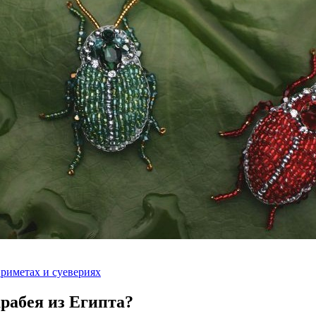
риметах и суевериях
рабея из Египта?