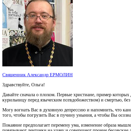
Священник Александр ЕРМОЛИН
Здравствуйте, Ольга!
Давайте сначала о плохом. Первые христиане, пример которых 
курильницу перед языческим псевдобожеством) и смертью, без
Могу вогнать Вас в духовную депрессию и напомнить, что кан
того, чтобы погрузить Вас в пучину уныния, а чтобы Вы осозн
Покаяние предполагает перемену ума, изменение образа мышле
повязывают ленточки на удачу и совершают прочие бесовские д