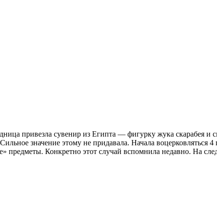
дница привезла сувенир из Египта — фигурку жука скарабея и ска
Сильное значение этому не придавала. Начала воцерковляться 4 г
е» предметы. Конкретно этот случай вспомнила недавно. На сле