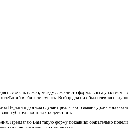
для нас очень важен, между даже чисто формальным участием в 
 колебаний выбирали смерть. Выбор для них был очевиден: лучш
оны Церкви в данном случае предлагают самые суровые наказани
авали губительность таких действий.
ния. Предлагаю Вам такую форму покаяния: обязательно подели
ействия, не понимая, что они делают.