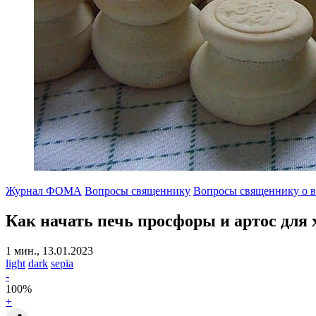
Журнал ФОМА
Вопросы священнику
Вопросы священнику о в
Как начать печь просфоры и артос для 
1 мин., 13.01.2023
light
dark
sepia
-
100
%
+