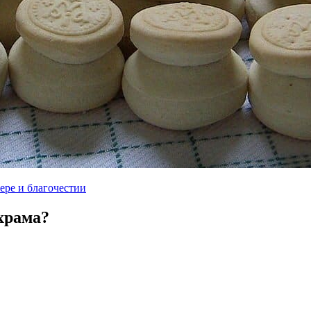
ере и благочестии
храма?