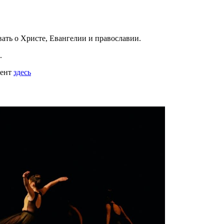
вать
о Христе, Евангелии и православии
.
.
мент
здесь