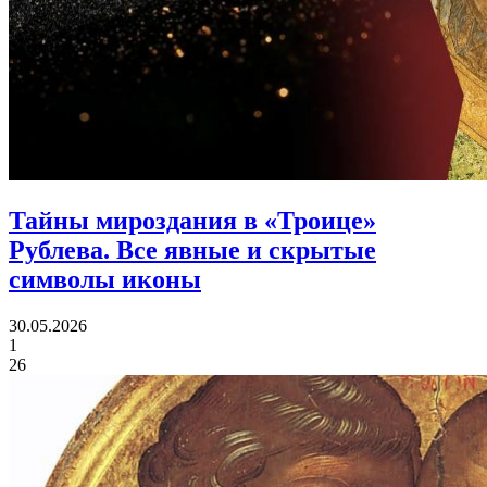
Тайны мироздания в «Троице»
Рублева.
Все явные и скрытые
символы иконы
30.05.2026
1
26