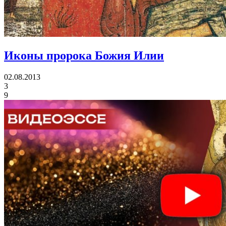
Иконы
пророка Божия Илии
02.08.2013
3
9