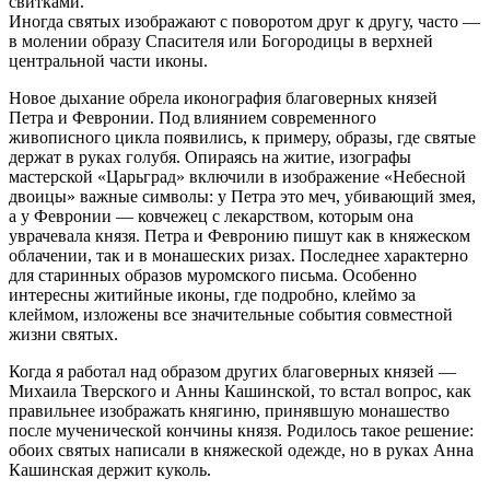
свитками.
Иногда святых изображают с поворотом друг к другу, часто —
в молении образу Спасителя или Богородицы в верхней
центральной части иконы.
Новое дыхание обрела иконография благоверных князей
Петра и Февронии. Под влиянием современного
живописного цикла появились, к примеру, образы, где святые
держат в руках голубя. Опираясь на житие, изографы
мастерской «Царьград» включили в изображение «Небесной
двоицы» важные символы: у Петра это меч, убивающий змея,
а у Февронии — ковчежец с лекарством, которым она
уврачевала князя. Петра и Февронию пишут как в княжеском
облачении, так и в монашес­ких ризах. Последнее характерно
для старинных образов муромского письма. Особенно
интересны житийные иконы, где подробно, клеймо за
клеймом, изложены все значительные события совместной
жизни святых.
Когда я работал над образом других благоверных князей —
Михаила Тверского и Анны Кашинской, то встал вопрос, как
правильнее изображать княгиню, принявшую монашество
после мученической кончины князя. Родилось такое решение:
обоих святых написали в княжеской одежде, но в руках Анна
Кашинская держит куколь.