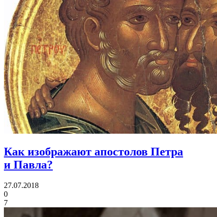
Как изображают апостолов Петра
и Павла?
27.07.2018
0
7