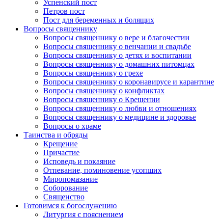
Успенский пост
Петров пост
Пост для беременных и болящих
Вопросы священнику
Вопросы священнику о вере и благочестии
Вопросы священнику о венчании и свадьбе
Вопросы священнику о детях и воспитании
Вопросы священнику о домашних питомцах
Вопросы священнику о грехе
Вопросы священнику о коронавирусе и карантине
Вопросы священнику о конфликтах
Вопросы священнику о Крещении
Вопросы священнику о любви и отношениях
Вопросы священнику о медицине и здоровье
Вопросы о храме
Таинства и обряды
Крещение
Причастие
Исповедь и покаяние
Отпевание, поминовение усопших
Миропомазание
Соборование
Священство
Готовимся к богослужению
Литургия с пояснением