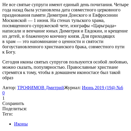
Не все святые супруги имеют единый день почитания. Четыре
года назад была установлена дата совместного церковного
празднования памяти Димитрия Донского и Евфросинии
Московской — 1 июня. На стенах тульского храма,
посвященного супружеской чете, изографы «Царьграда»
написали и венчание юных Димитрия и Евдокии, и крещение
их детей, и блаженную кончину князя. Для приходящих
в храм — это напоминание о ценности и святости
богоустановленного христианского брака, совместного пути
к Богу.
Сегодня иконы святых супругов пользуются особой любовью,
можно сказать, популярностью. Православные христиане
стремятся к тому, чтобы в домашнем иконостасе был такой
образ
Автор:
ТРОФИМОВ Дмитрий
Журнал:
Июнь 2019 (194) №6
0
1
Сохранить
Поделиться:
Теги:
Иконы