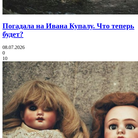
Погадала на Ивана Купалу.
Что теперь
будет?
08.07.2026
0
10