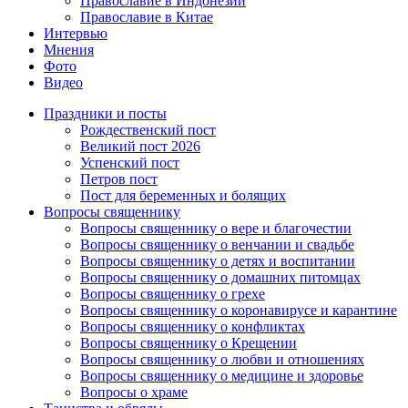
Православие в Индонезии
Православие в Китае
Интервью
Мнения
Фото
Видео
Праздники и посты
Рождественский пост
Великий пост 2026
Успенский пост
Петров пост
Пост для беременных и болящих
Вопросы священнику
Вопросы священнику о вере и благочестии
Вопросы священнику о венчании и свадьбе
Вопросы священнику о детях и воспитании
Вопросы священнику о домашних питомцах
Вопросы священнику о грехе
Вопросы священнику о коронавирусе и карантине
Вопросы священнику о конфликтах
Вопросы священнику о Крещении
Вопросы священнику о любви и отношениях
Вопросы священнику о медицине и здоровье
Вопросы о храме