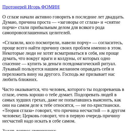
Протоиерей Игорь ФОМИН
О сглазе начали активно говорить в последние лет двадцать.
Думаю, причина проста — «заговоры от сглаза» и «снятие
порчи» стали прибыльным делом для всякого рода
самопровозглашенных целителей.
«Сглазили, косо посмотрели, навели порчу» — согласитесь,
проще всего найти причину своих проблем именно в этом.
Некоторые люди не хотят всматриваться в себя, им проще
думать, что вокруг враги и колдуны, от которых одно
спасение — купить за деньги псевдомагический ритуал.
Лукавый пользуется нашим желанием оправдать себя и
переложить вину на другого. Господь же призывает нас
любить ближних.
Часто оказывается, что человек, которого ты подозреваешь в
сглазе, очень хорошо о тебе думает. Подозревать людей в
самых худших грехах, даже не попытавшись выяснить, как
они на самом деле к тебе относятся, — не по-христиански.
«Теория сглаза» говорит, что причина несчастий — в другом
человеке; Церковь говорит, что в первую очередь причину
несчастий надо искать в себе самом.
Задать вопрос священнику