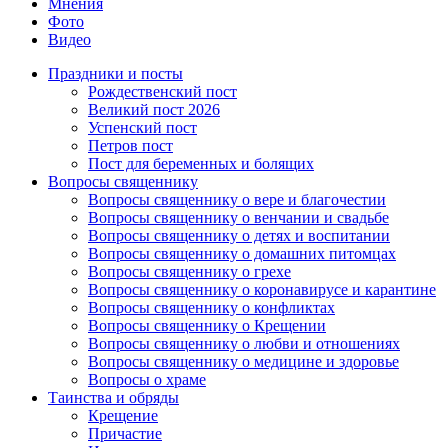
Мнения
Фото
Видео
Праздники и посты
Рождественский пост
Великий пост 2026
Успенский пост
Петров пост
Пост для беременных и болящих
Вопросы священнику
Вопросы священнику о вере и благочестии
Вопросы священнику о венчании и свадьбе
Вопросы священнику о детях и воспитании
Вопросы священнику о домашних питомцах
Вопросы священнику о грехе
Вопросы священнику о коронавирусе и карантине
Вопросы священнику о конфликтах
Вопросы священнику о Крещении
Вопросы священнику о любви и отношениях
Вопросы священнику о медицине и здоровье
Вопросы о храме
Таинства и обряды
Крещение
Причастие