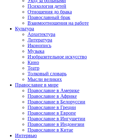
Уход за больными
Психология детей
Отношения до брака
Православный брак
Взаимоотношения на работе
Культура
Архитектура
Литература
Иконопись
Музыка
Изобразительное искусство
Кино
Театр
Толковый словарь
Мысли великих
Православие в мире
Православие в Америке
Православие в Африке
Православие в Белоруссии
Православие в Греции
Православие в Европе
Православие в Ингушетии
Православие в Индонезии
Православие в Китае
Интервью