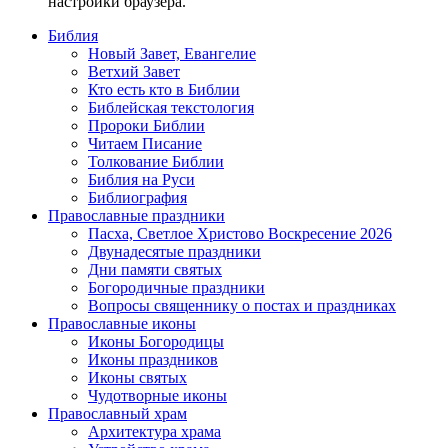
настройки браузера.
Библия
Новый Завет, Евангелие
Ветхий Завет
Кто есть кто в Библии
Библейская текстология
Пророки Библии
Читаем Писание
Толкование Библии
Библия на Руси
Библиография
Православные праздники
Пасха, Светлое Христово Воскресение 2026
Двунадесятые праздники
Дни памяти святых
Богородичные праздники
Вопросы священнику о постах и праздниках
Православные иконы
Иконы Богородицы
Иконы праздников
Иконы святых
Чудотворные иконы
Православный храм
Архитектура храма