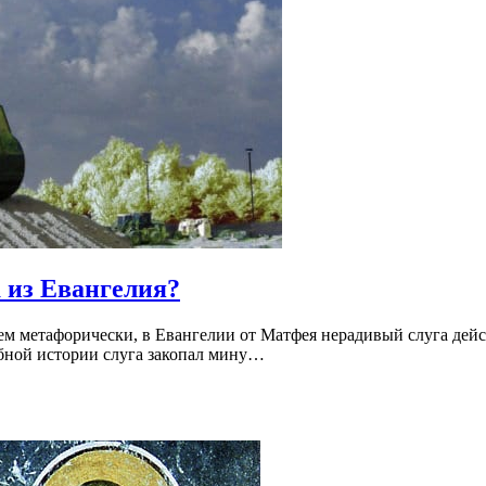
а из Евангелия?
м метафорически, в Евангелии от Матфея нерадивый слуга дейс
обной истории слуга закопал мину…