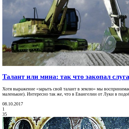
Талант или мина:
так что закопал слуг
Хотя выражение «зарыть свой талант в землю» мы воспринимае
маленькие). Интересно так же, что в Евангелии от Луки в под
08.10.2017
1
35