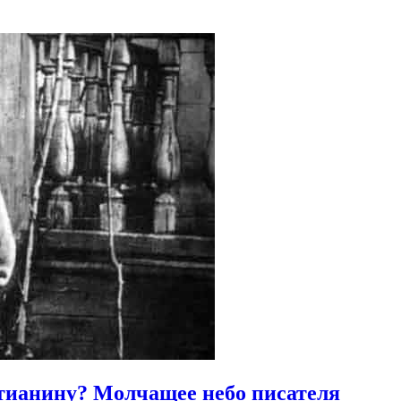
стианину?
Молчащее небо писателя