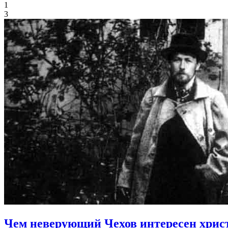
1
3
Чем неверующий Чехов интересен хри