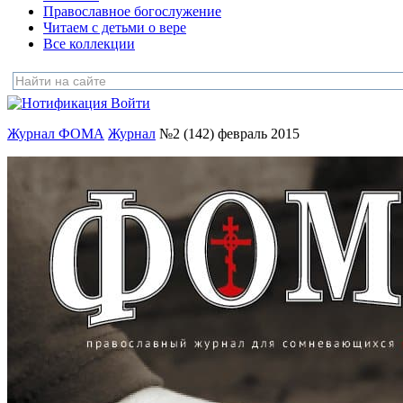
Православное богослужение
Читаем с детьми о вере
Все коллекции
Войти
Журнал ФОМА
Журнал
№2 (142) февраль 2015