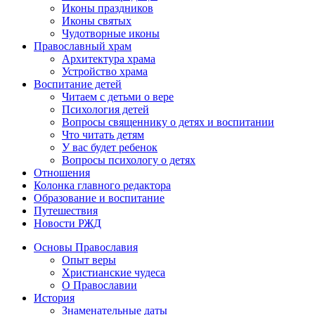
Иконы праздников
Иконы святых
Чудотворные иконы
Православный храм
Архитектура храма
Устройство храма
Воспитание детей
Читаем с детьми о вере
Психология детей
Вопросы священнику о детях и воспитании
Что читать детям
У вас будет ребенок
Вопросы психологу о детях
Отношения
Колонка главного редактора
Образование и воспитание
Путешествия
Новости РЖД
Основы Православия
Опыт веры
Христианские чудеса
О Православии
История
Знаменательные даты