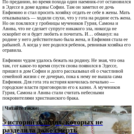
По преданию, во время похода один наемник-гот остановился
в Эдессе в доме вдовы Софии. Там он заметил ее дочь
Евфимию и стал просить хозяйку отдать ее себе в жены. Мать
отказывалась — ходили слухи, что у гота на родине есть жена.
Но он поклялся у гробницы мучеников Гурия, Самона и
Авива, что не сделает супруге никакого зла, никогда не
оскорбит ее и будет любить и почитать. И… обманул: на
родине у него действительно была жена, и Евфимия стала ее
рабыней. А когда у нее родился ребенок, ревнивая хозяйка его
отравила.
Евфимии чудом удалось бежать на родину. Не зная, что она
там, гот какое-то время спустя снова появился в Эдессе,
пришел в дом Софии и долго рассказывал ей о счастливой
семейной жизни с ее дочерью, пока к нему не вышла сама
Евфимия. Для гота эта история кончилась печально —
городские власти приговорили его к казни. А мучеников
Гурия, Самона и Авива стали считать небесными
покровителями христианского брака.
| Читайте также:
5 историй о людях, которых не
разделила даже смерть