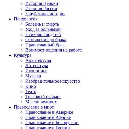
История Церкви
История России
Зарубежная история
Психология
Болезнь и смерть
Уход за больными
Психология детей
Отношения до брака
Православный брак
Взаимоотношения на работе
Культура
Архитектура
Литература
Иконопись
Музыка
Изобразительное искусство
Кино
Театр
Толковый словарь
Мысли великих
Православие в мире
Православие в Америке
Православие в Африке
Православие в Белоруссии
Православие в Греции