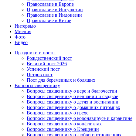
Православие в Европе
Православие в Ингушетии
Православие в Индонезии
Православие в Китае
Интервью
Мнения
Фото
Видео
Праздники и посты
Рождественский пост
Великий пост 2026
Успенский пост
Петров пост
Пост для беременных и болящих
Вопросы священнику
Вопросы священнику о вере и благочестии
Вопросы священнику о венчании и свадьбе
Вопросы священнику о детях и воспитании
Вопросы священнику о домашних питомцах
Вопросы священнику о грехе
Вопросы священнику о коронавирусе и карантине
Вопросы священнику о конфликтах
Вопросы священнику о Крещении
Вопросы священнику о любви и отношениях