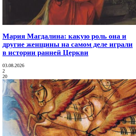
Мария Магдалина:
какую роль она и
другие женщины на самом деле играли
в истории ранней Церкви
03.08.2026
2
20