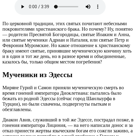
По церковной традиции, этих святых почитают небесными
покровителями христианского брака. Но почему? Ну, понятно
— родители Пресвятой Богородицы, святые Иоаким и Анна,
или святые мученики Адриан и Наталия, или святые Петр и
Феврония Муромские. Но какое отношение к христианскому
браку имеют святые, принявшие мученическую кончину хоть
и в один и тот же день, но в разное время и объединенные,
казалось бы, только общим местом погребения?
Мученики из Эдессы
Миряне Гурий и Самон приняли мученическую смерть во
время гонений императора Диоклетиана: пытались было
бежать из родной Эдессы (сейчас город Шанлыурфа в
Турции), но были схвачены, подвергнуты пыткам и
обезглавлены.
Диакон Авив, служивший в той же Эдессе, пострадал позже, в
гонения императора Лициния, — на него написали донос и за
отказ принести жертвы языческим богам его сожгли заживо, а