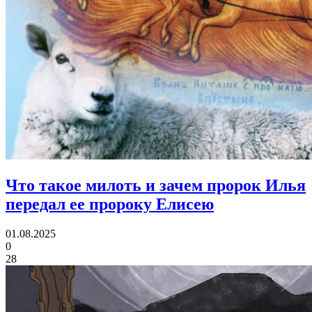
Что такое милоть
и зачем пророк Илья
передал ее пророку Елисею
01.08.2025
0
28