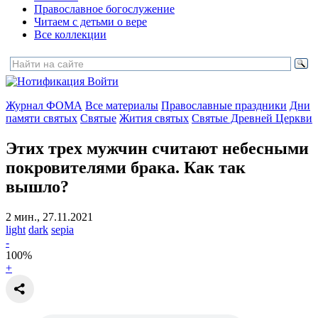
Православное богослужение
Читаем с детьми о вере
Все коллекции
Войти
Журнал ФОМА
Все материалы
Православные праздники
Дни
памяти святых
Святые
Жития святых
Святые Древней Церкви
Этих трех мужчин считают небесными
покровителями брака.
Как так
вышло?
2 мин., 27.11.2021
light
dark
sepia
-
100
%
+