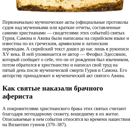
Первоначально мученические акты (официальные протоколы
судов над мучениками или краткие отчеты, составленные
самими христианами — свидетелями этих событий) святых
Гурия, Самона и Авива были написаны на сирийском языке и
известны по их греческим, армянским и латинским
переводам. А сирийский текст дошел до нас лишь в рукописи
XV века. В ней упоминается ее автор — Феофил Эдессянин,
который сообщает о себе, что он от рождения был язычником,
потом обратился в христианство и написал свой труд на
пятый день после мученической смерти Гурия и Самона. Его
авторству принадлежит и мученический акт святого Авива.
Как святые наказали брачного
афериста
А покровителями христианского брака этих святых считают
благодаря легендарному сюжету, вошедшему в их житие.
Описываемые в нем события относятся ко времени нашествия
на Византию гуннов (379–387).