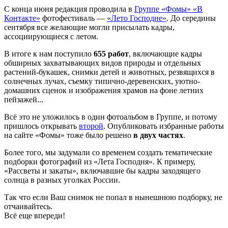
С конца июня редакция проводила в
Группе «Фомы» «В
Контакте»
фотофестиваль —
«Лето Господне»
. До середины
сентября все желающие могли присылать кадры,
ассоциирующиеся с летом.
В итоге к нам поступило
655 работ
, включающие кадры
обширных захватывающих видов природы и отдельных
растений-букашек, снимки детей и животных, резвящихся в
солнечных лучах, съемку типично-деревенских, уютно-
домашних сценок и изображения храмов на фоне летних
пейзажей...
Всё это не уложилось в один фотоальбом в Группе, и потому
пришлось открывать
второй
. Опубликовать избранные работы
на сайте «Фомы» тоже было решено
в двух частях
.
Более того, мы задумали со временем создать тематические
подборки фотографий из «Лета Господня». К примеру,
«Рассветы и закаты», включавшие бы кадры заходящего
солнца в разных уголках России.
Так что если Ваш снимок не попал в нынешнюю подборку, не
отчаивайтесь.
Всё еще впереди!