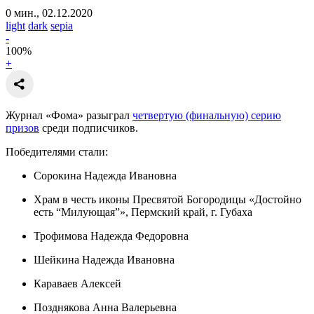
0 мин., 02.12.2020
light
dark
sepia
-
100
%
+
Журнал «Фома» разыграл
четвертую (финальную) серию
призов
среди подписчиков.
Победителями стали:
Сорокина Надежда Ивановна
Храм в честь иконы Пресвятой Богородицы «Достойно
есть “Милующая”», Пермский край, г. Губаха
Трофимова Надежда Федоровна
Шейкина Надежда Ивановна
Караваев Алексей
Позднякова Анна Валерьевна