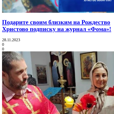
Подарите своим близким на Рождество
Христово
подписку на журнал «Фома»!
28.11.2023
0
0