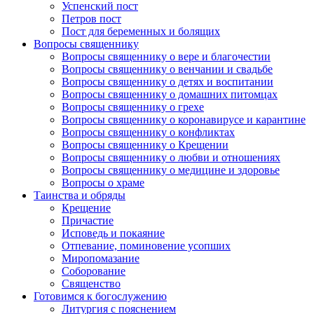
Успенский пост
Петров пост
Пост для беременных и болящих
Вопросы священнику
Вопросы священнику о вере и благочестии
Вопросы священнику о венчании и свадьбе
Вопросы священнику о детях и воспитании
Вопросы священнику о домашних питомцах
Вопросы священнику о грехе
Вопросы священнику о коронавирусе и карантине
Вопросы священнику о конфликтах
Вопросы священнику о Крещении
Вопросы священнику о любви и отношениях
Вопросы священнику о медицине и здоровье
Вопросы о храме
Таинства и обряды
Крещение
Причастие
Исповедь и покаяние
Отпевание, поминовение усопших
Миропомазание
Соборование
Священство
Готовимся к богослужению
Литургия с пояснением