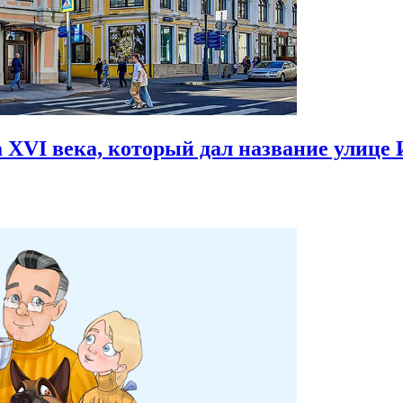
 XVI века,
который дал название улице