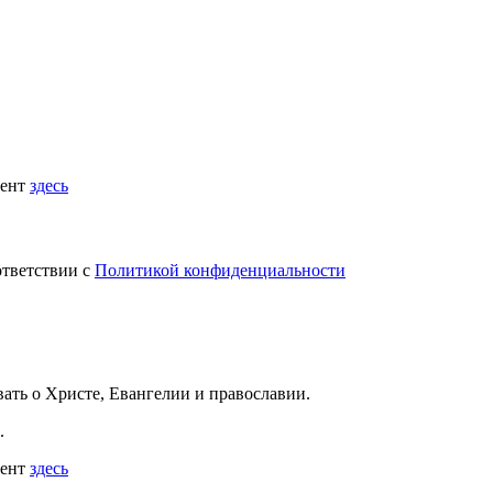
мент
здесь
ответствии с
Политикой конфиденциальности
вать
о Христе, Евангелии и православии
.
.
мент
здесь