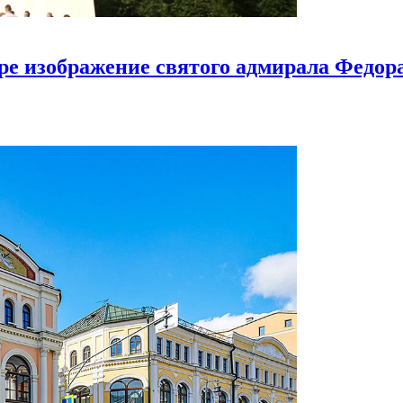
ире изображение святого адмирала Федо