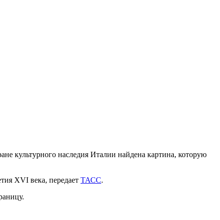
ане культурного наследия Италии найдена картина, которую
етия XVI века, передает
ТАСС
.
раницу.