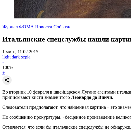
Журнал ФОМА
Новости
Событие
Итальянские спецслужбы нашли картин
1 мин., 11.02.2015
light
dark
sepia
-
100
%
+
Во вторник 10 февраля в швейцарском Лугано агентами италья
приписывают кисти знаменитого
Леонардо да Винчи
.
Следователи предполагают, что найденная картина – это знам
По сообщению прокуратуры, «бесценное произведение великого 
Отмечается, что если бы итальянские спецслужбы не обнаружили