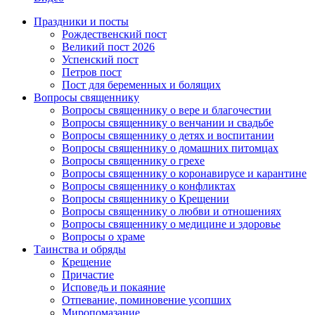
Праздники и посты
Рождественский пост
Великий пост 2026
Успенский пост
Петров пост
Пост для беременных и болящих
Вопросы священнику
Вопросы священнику о вере и благочестии
Вопросы священнику о венчании и свадьбе
Вопросы священнику о детях и воспитании
Вопросы священнику о домашних питомцах
Вопросы священнику о грехе
Вопросы священнику о коронавирусе и карантине
Вопросы священнику о конфликтах
Вопросы священнику о Крещении
Вопросы священнику о любви и отношениях
Вопросы священнику о медицине и здоровье
Вопросы о храме
Таинства и обряды
Крещение
Причастие
Исповедь и покаяние
Отпевание, поминовение усопших
Миропомазание