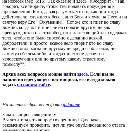
на небесех (Мф. 5:16). Так сказано и здесь" (Феодорит). "Так,
говорит, все творите, чтобы тем подавать побуждения к
прославлению Бога, давая разуметь, что то, как они тогда
действовали, служило к бесславию Бога и к хуле на Него и на
святую веру Его" (Экумений). "Яст же кто и пиет во славу
Божию, когда яст и пиет не на соблазн другим, не как
чревоугодник и сластолюбец, но как желающий так содержать
тело, чтобы оно было способно к деланию всякой
добродетели; и просто, всякое дело творит кто во славу
Божию тогда, когда ни другому не вредит соблазном, ни
самому себе чем-либо, и когда ничего не делает из
человекоугодия или по другому какому страстному
помыслу"".
Архив всех вопросов можно найти
здесь
. Если вы не
нашли интересующего вас вопроса, его всегда можно
задать
на нашем сайте
.
На заставке фрагмент фото
jbdodane
Задать вопрос священнику
Вы хотите задать вопрос священнику? Для начала
рекомендуем проверить, нет ли уже
опубликованного ответа
на аналогичный вопрос.