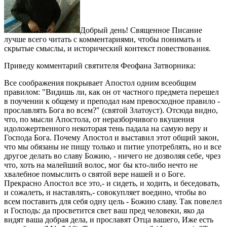
Добрый день! Священное Писание
лучше всего читать с комментариями, чтобы понимать и
скрытые смыслы, и исторический контекст повествования.
Приведу комментарий святителя Феофана Затворника:
Все соображения покрывает Апостол одним всеобщим
правилом: "Видишь ли, как он от частного предмета перешел
в поучении к общему и преподал нам превосходное правило -
прославлять Бога во всем?" (святой Златоуст). Отсюда видно,
что, по мысли Апостола, от неразборчивого вкушения
идоложертвенного некоторая тень падала на самую веру и
Господа Бога. Почему Апостол и выставил этот общий закон,
что мы обязаны не пищу только и питие употреблять, но и все
другое делать во славу Божию, - ничего не дозволяя себе, чрез
что, хоть на малейший волос, мог бы кто-либо нечто не
хвалебное помыслить о святой вере нашей и о Боге.
Прекрасно Апостол все это,- и сидеть, и ходить, и беседовать,
и сожалеть, и наставлять,- совокупляет воедино, чтобы во
всем поставить для себя одну цель - Божию славу. Так повелел
и Господь: да просветится свет ваш пред человеки, яко да
видят ваша добрая дела, и прославят Отца вашего, Иже есть