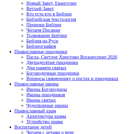
Новый Завет, Евангелие
Ветхий Завет
Кто есть кто в Библии
Библейская текстология
Пророки Библии
Читаем Писание
Толкование Библии
Библия на Руси
Библиография
Православные праздники
Пасха, Светлое Христово Воскресение 2026
Двунадесятые праздники
Дни памяти святых
Богородичные праздники
Вопросы священнику о постах и праздниках
Православные иконы
Иконы Богородицы
Иконы праздников
Иконы святых
Чудотворные иконы
Православный храм
Архитектура храма
Устройство храма
Воспитание детей
Читаем с детьми о вере