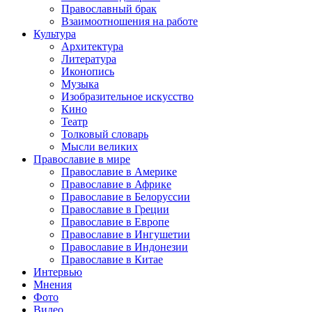
Православный брак
Взаимоотношения на работе
Культура
Архитектура
Литература
Иконопись
Музыка
Изобразительное искусство
Кино
Театр
Толковый словарь
Мысли великих
Православие в мире
Православие в Америке
Православие в Африке
Православие в Белоруссии
Православие в Греции
Православие в Европе
Православие в Ингушетии
Православие в Индонезии
Православие в Китае
Интервью
Мнения
Фото
Видео