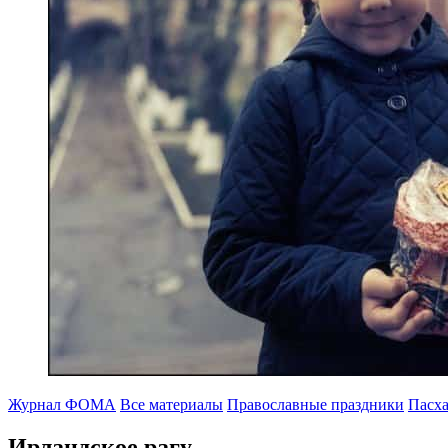
Журнал ФОМА
Все материалы
Православные праздники
Пасха
Ирландское рагу