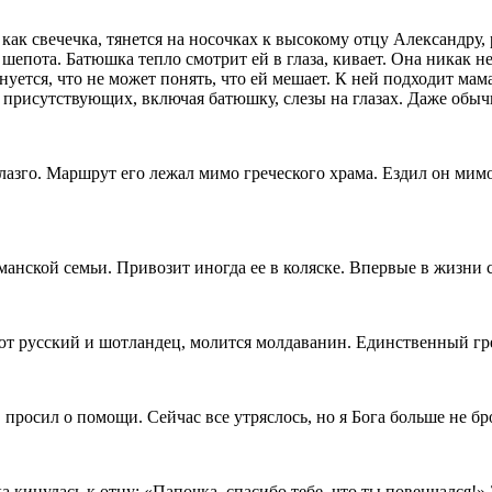
как свечечка, тянется на носочках к высокому отцу Александру, 
 шепота. Батюшка тепло смотрит ей в глаза, кивает. Она никак 
нуется, что не может понять, что ей мешает. К ней подходит мам
х присутствующих, включая батюшку, слезы на глазах. Даже об
азго. Маршрут его лежал мимо греческого храма. Ездил он мимо н
нской семьи. Привозит иногда ее в коляске. Впервые в жизни с 
оют русский и шотландец, молится молдаванин. Единственный гр
 просил о помощи. Сейчас все утряслось, но я Бога больше не бр
а кинулась к отцу: «Папочка, спасибо тебе, что ты повенчался!» 