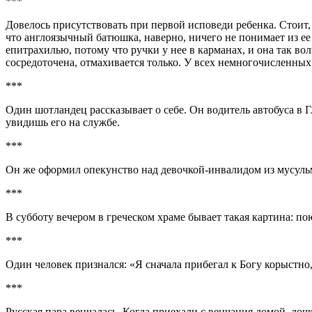
***
Довелось присутствовать при первой исповеди ребенка. Стоит, 
что англоязычный батюшка, наверно, ничего не понимает из ее
епитрахилью, потому что ручки у нее в карманах, и она так вол
сосредоточена, отмахивается только. У всех немногочисленны
***
Один шотландец рассказывает о себе. Он водитель автобуса в Гл
увидишь его на службе.
***
Он же оформил опекунство над девочкой-инвалидом из мусульма
***
В субботу вечером в греческом храме бывает такая картина: п
***
Один человек признался: «Я сначала прибегал к Богу корыстно,
***
Русская пара венчалась. Когда приехали с венчания домой, дочк