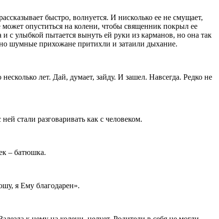
рассказывает быстро, волнуется. И нисколько ее не смущает,
не может опуститься на колени, чтобы священник покрыл ее
а и с улыбкой пытается вынуть ей руки из карманов, но она так
ычно шумные прихожане притихли и затаили дыхание.
есколько лет. Дай, думает, зайду. И зашел. Навсегда. Редко не
ней стали разговаривать как с человеком.
ек – батюшка.
ошу, я Ему благодарен».
Залезла к нему на колени, целует. Родители в себя не могли