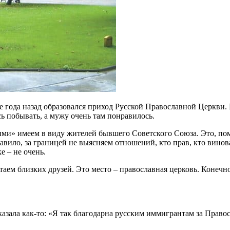
е года назад образовался приход Русской Православной Церкви.
ь побывать, а мужу очень там понравилось.
ми» имеем в виду жителей бывшего Советского Союза. Это, поми
вило, за границей не выясняем отношений, кто прав, кто винова
е – не очень.
таем близких друзей. Это место – православная церковь. Конечно
азала как-то: «Я так благодарна русским иммигрантам за Право