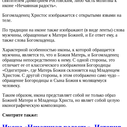
святителем Димитрием Ростовским, либо часть молитвы к
иконе «Нечаянная радость».
Богомладенец Христос изображается с открытыми язвами на
теле.
По традиции на иконе также изображают (в виде ленты) слова
мужчины, обращенные к Матери Божией, и Ее ответ ему, а
также слова Богомладенца.
Характерной особенностью иконы, к которой обращается
мужчина, является то, что и Божия Матерь, и Богомладенец
обращены непосредственно к нему. С одной стороны, это
отличает ее от классического изображения Богородицы
«Одигитрия», где Матерь Божия склоняется над Младенцем
Христом. С другой стороны, в этом отображено само чудо –
обращение Богородицы и Сына Божия к молящемуся
человеку.
Таким образом, икона представляет собой не только образ
Божией Матери и Младенца Христа, но являет собой целую
иконографическую композицию.
Смотрите также:
Икона «Нечаянная радость». История