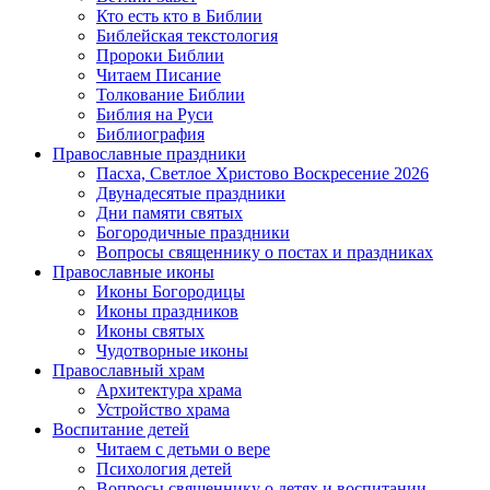
Кто есть кто в Библии
Библейская текстология
Пророки Библии
Читаем Писание
Толкование Библии
Библия на Руси
Библиография
Православные праздники
Пасха, Светлое Христово Воскресение 2026
Двунадесятые праздники
Дни памяти святых
Богородичные праздники
Вопросы священнику о постах и праздниках
Православные иконы
Иконы Богородицы
Иконы праздников
Иконы святых
Чудотворные иконы
Православный храм
Архитектура храма
Устройство храма
Воспитание детей
Читаем с детьми о вере
Психология детей
Вопросы священнику о детях и воспитании