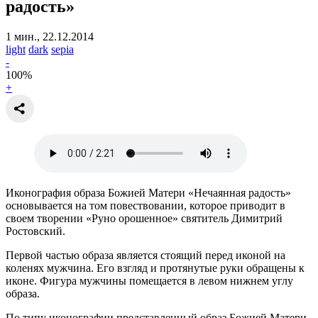
радость»
1 мин., 22.12.2014
light
dark
sepia
-
100
%
+
Иконография образа Божией Матери «Нечаянная радость»
основывается на том повествовании, которое приводит в
своем творении «Руно орошенное» святитель Димитрий
Ростовский.
Первой частью образа является стоящий перед иконой на
коленях мужчина. Его взгляд и протянутые руки обращены к
иконе. Фигура мужчины помещается в левом нижнем углу
образа.
По типу иконографии представленный образ Божией Матери