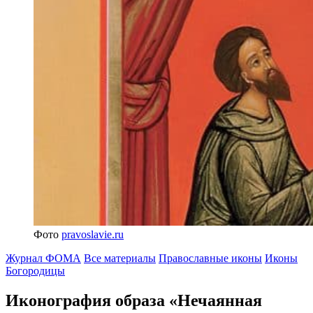
Фото
pravoslavie.ru
Журнал ФОМА
Все материалы
Православные иконы
Иконы
Богородицы
Иконография образа «Нечаянная