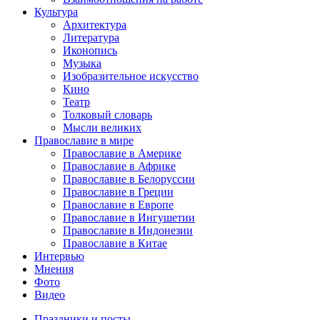
Культура
Архитектура
Литература
Иконопись
Музыка
Изобразительное искусство
Кино
Театр
Толковый словарь
Мысли великих
Православие в мире
Православие в Америке
Православие в Африке
Православие в Белоруссии
Православие в Греции
Православие в Европе
Православие в Ингушетии
Православие в Индонезии
Православие в Китае
Интервью
Мнения
Фото
Видео
Праздники и посты