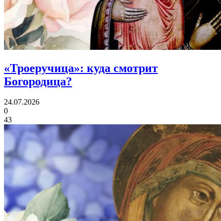
«Троеручица»:
куда смотрит
Богородица?
24.07.2026
0
43