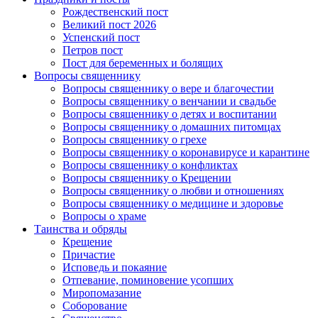
Рождественский пост
Великий пост 2026
Успенский пост
Петров пост
Пост для беременных и болящих
Вопросы священнику
Вопросы священнику о вере и благочестии
Вопросы священнику о венчании и свадьбе
Вопросы священнику о детях и воспитании
Вопросы священнику о домашних питомцах
Вопросы священнику о грехе
Вопросы священнику о коронавирусе и карантине
Вопросы священнику о конфликтах
Вопросы священнику о Крещении
Вопросы священнику о любви и отношениях
Вопросы священнику о медицине и здоровье
Вопросы о храме
Таинства и обряды
Крещение
Причастие
Исповедь и покаяние
Отпевание, поминовение усопших
Миропомазание
Соборование