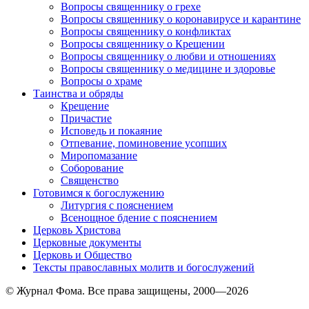
Вопросы священнику о грехе
Вопросы священнику о коронавирусе и карантине
Вопросы священнику о конфликтах
Вопросы священнику о Крещении
Вопросы священнику о любви и отношениях
Вопросы священнику о медицине и здоровье
Вопросы о храме
Таинства и обряды
Крещение
Причастие
Исповедь и покаяние
Отпевание, поминовение усопших
Миропомазание
Соборование
Священство
Готовимся к богослужению
Литургия с пояснением
Всенощное бдение с пояснением
Церковь Христова
Церковные документы
Церковь и Общество
Тексты православных молитв и богослужений
© Журнал Фома. Все права защищены, 2000—2026