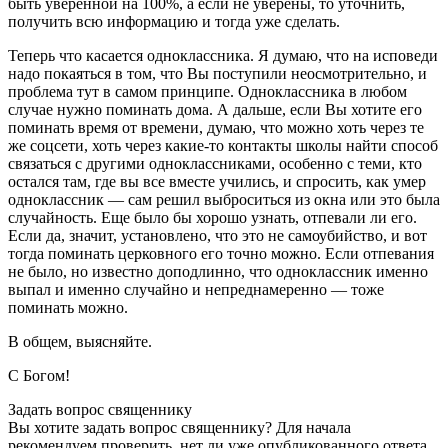
быть уверенной на 100%, а если не уверены, то уточнить,
получить всю информацию и тогда уже сделать.
Теперь что касается одноклассника. Я думаю, что на исповеди
надо покаяться в том, что Вы поступили неосмотрительно, и
проблема тут в самом принципе. Одноклассника в любом
случае нужно поминать дома. А дальше, если Вы хотите его
поминать время от времени, думаю, что можно хоть через те
же соцсети, хоть через какие-то контакты школы найти способ
связаться с другими одноклассниками, особенно с теми, кто
остался там, где вы все вместе учились, и спросить, как умер
одноклассник — сам решил выброситься из окна или это была
случайность. Еще было бы хорошо узнать, отпевали ли его.
Если да, значит, установлено, что это не самоубийство, и вот
тогда поминать церковного его точно можно. Если отпевания
не было, но известно доподлинно, что одноклассник именно
выпал и именно случайно и непреднамеренно — тоже
поминать можно.
В общем, выясняйте.
С Богом!
Задать вопрос священнику
Вы хотите задать вопрос священнику? Для начала
рекомендуем проверить, нет ли уже
опубликованного ответа