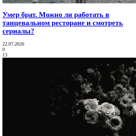
Умер брат.
Можно ли работать в
танцевальном ресторане и смотреть
сериалы?
22.07.2026
0
13