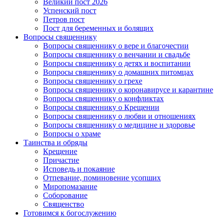
Великий пост 2026
Успенский пост
Петров пост
Пост для беременных и болящих
Вопросы священнику
Вопросы священнику о вере и благочестии
Вопросы священнику о венчании и свадьбе
Вопросы священнику о детях и воспитании
Вопросы священнику о домашних питомцах
Вопросы священнику о грехе
Вопросы священнику о коронавирусе и карантине
Вопросы священнику о конфликтах
Вопросы священнику о Крещении
Вопросы священнику о любви и отношениях
Вопросы священнику о медицине и здоровье
Вопросы о храме
Таинства и обряды
Крещение
Причастие
Исповедь и покаяние
Отпевание, поминовение усопших
Миропомазание
Соборование
Священство
Готовимся к богослужению