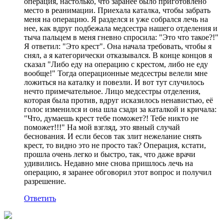
операция, настолько, что заранее было приготовлено
место в реанимации. Приехала каталка, чтобы забрать
меня на операцию. Я разделся и уже собрался лечь на
нее, как вдруг подбежала медсестра нашего отделения и
тыча пальцем в меня гневно спросила: "Это что такое?!"
Я ответил: "Это крест". Она начала требовать, чтобы я
снял, а я категорически отказывался. В конце концов я
сказал "Либо еду на операцию с крестом, либо не еду
вообще!" Тогда операционные медсестры велели мне
ложиться на каталку и повезли. И вот тут случилось
нечто примечательное. Лицо медсестры отделения,
которая была против, вдруг исказилось ненавистью, её
голос изменился и она шла сзади за каталкой и кричала:
"Что, думаешь крест тебе поможет?! Тебе никто не
поможет!!!" На мой взгляд, это явный случай
беснования. И если бесов так злит нежелание снять
крест, то видно это не просто так? Операция, кстати,
прошла очень легко и быстро, так, что даже врачи
удивились. Недавно мне снова пришлось лечь на
операцию, я заранее обговорил этот вопрос и получил
разрешение.
Ответить