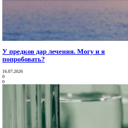
У предков дар лечения.
Могу и я
попробовать?
16.07.2026
0
0