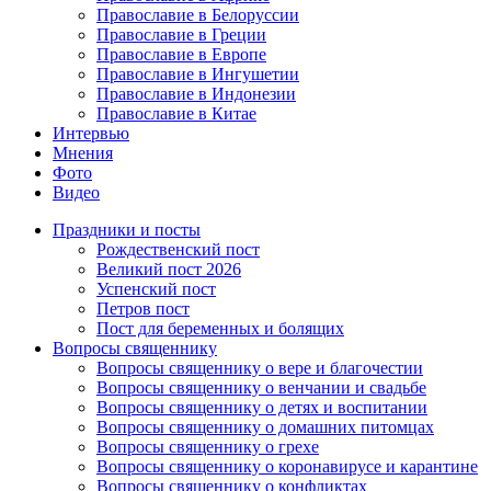
Православие в Белоруссии
Православие в Греции
Православие в Европе
Православие в Ингушетии
Православие в Индонезии
Православие в Китае
Интервью
Мнения
Фото
Видео
Праздники и посты
Рождественский пост
Великий пост 2026
Успенский пост
Петров пост
Пост для беременных и болящих
Вопросы священнику
Вопросы священнику о вере и благочестии
Вопросы священнику о венчании и свадьбе
Вопросы священнику о детях и воспитании
Вопросы священнику о домашних питомцах
Вопросы священнику о грехе
Вопросы священнику о коронавирусе и карантине
Вопросы священнику о конфликтах