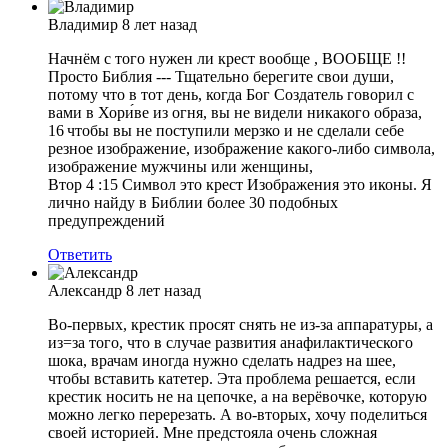
Владимир
8 лет назад
Начнём с того нужен ли крест вообще , ВООБЩЕ !!
Просто Библия --- Тщательно берегите свои души,
потому что в тот день, когда Бог Создатель говорил с
вами в Хори́ве из огня, вы не видели никакого образа,
16 чтобы вы не поступили мерзко и не сделали себе
резное изображение, изображение какого-либо символа,
изображение мужчины или женщины,
Втор 4 :15 Символ это крест Изображения это иконы. Я
лично найду в Библии более 30 подобных
предупреждений
Ответить
Александр
8 лет назад
Во-первых, крестик просят снять не из-за аппаратуры, а
из=за того, что в случае развития анафилактического
шока, врачам иногда нужно сделать надрез на шее,
чтобы вставить катетер. Эта проблема решается, если
крестик носить не на цепочке, а на верёвочке, которую
можно легко перерезать. А во-вторых, хочу поделиться
своей историей. Мне предстояла очень сложная