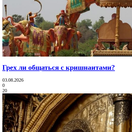
Грех ли
общаться с кришнаитами?
03.08.2026
0
20