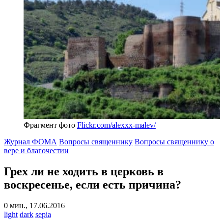
Фрагмент фото
Flickr.com/alexxx-malev/
Журнал ФОМА
Вопросы священнику
Вопросы священнику о
вере и благочестии
Грех ли не ходить в церковь в
воскресенье, если есть причина?
0 мин., 17.06.2016
light
dark
sepia