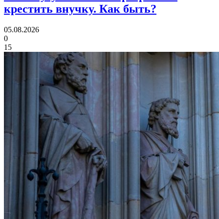
крестить внучку.
Как быть?
05.08.2026
0
15