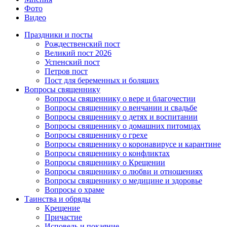
Фото
Видео
Праздники и посты
Рождественский пост
Великий пост 2026
Успенский пост
Петров пост
Пост для беременных и болящих
Вопросы священнику
Вопросы священнику о вере и благочестии
Вопросы священнику о венчании и свадьбе
Вопросы священнику о детях и воспитании
Вопросы священнику о домашних питомцах
Вопросы священнику о грехе
Вопросы священнику о коронавирусе и карантине
Вопросы священнику о конфликтах
Вопросы священнику о Крещении
Вопросы священнику о любви и отношениях
Вопросы священнику о медицине и здоровье
Вопросы о храме
Таинства и обряды
Крещение
Причастие
Исповедь и покаяние