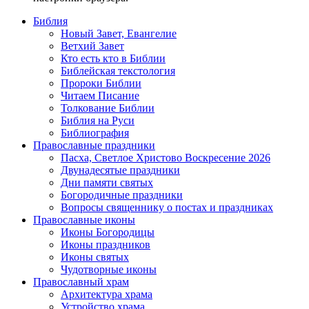
Библия
Новый Завет, Евангелие
Ветхий Завет
Кто есть кто в Библии
Библейская текстология
Пророки Библии
Читаем Писание
Толкование Библии
Библия на Руси
Библиография
Православные праздники
Пасха, Светлое Христово Воскресение 2026
Двунадесятые праздники
Дни памяти святых
Богородичные праздники
Вопросы священнику о постах и праздниках
Православные иконы
Иконы Богородицы
Иконы праздников
Иконы святых
Чудотворные иконы
Православный храм
Архитектура храма
Устройство храма