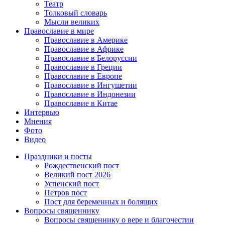
Театр
Толковый словарь
Мысли великих
Православие в мире
Православие в Америке
Православие в Африке
Православие в Белоруссии
Православие в Греции
Православие в Европе
Православие в Ингушетии
Православие в Индонезии
Православие в Китае
Интервью
Мнения
Фото
Видео
Праздники и посты
Рождественский пост
Великий пост 2026
Успенский пост
Петров пост
Пост для беременных и болящих
Вопросы священнику
Вопросы священнику о вере и благочестии