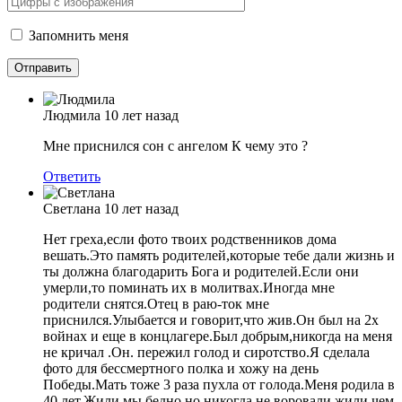
Запомнить меня
Людмила
10 лет назад
Мне приснился сон с ангелом К чему это ?
Ответить
Светлана
10 лет назад
Нет греха,если фото твоих родственников дома
вешать.Это память родителей,которые тебе дали жизнь и
ты должна благодарить Бога и родителей.Если они
умерли,то поминать их в молитвах.Иногда мне
родители снятся.Отец в раю-ток мне
приснился.Улыбается и говорит,что жив.Он был на 2х
войнах и еще в концлагере.Был добрым,никогда на меня
не кричал .Он. пережил голод и сиротство.Я сделала
фото для бессмертного полка и хожу на день
Победы.Мать тоже 3 раза пухла от голода.Меня родила в
40 лет.Жили мы бедно,но никогда не воровали,жили чем