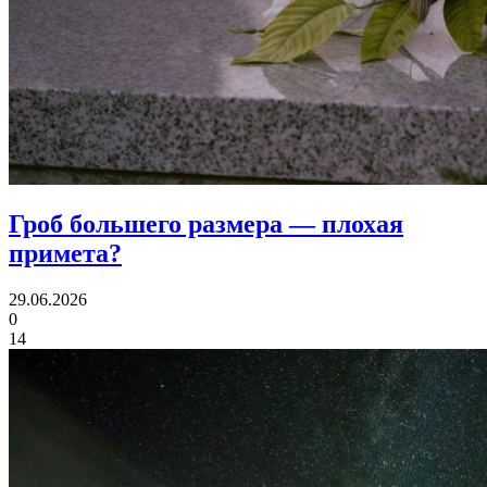
Гроб большего размера
— плохая
примета?
29.06.2026
0
14