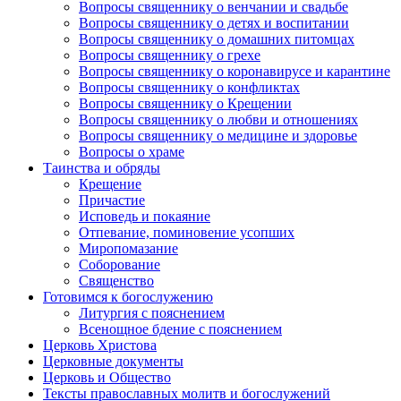
Вопросы священнику о венчании и свадьбе
Вопросы священнику о детях и воспитании
Вопросы священнику о домашних питомцах
Вопросы священнику о грехе
Вопросы священнику о коронавирусе и карантине
Вопросы священнику о конфликтах
Вопросы священнику о Крещении
Вопросы священнику о любви и отношениях
Вопросы священнику о медицине и здоровье
Вопросы о храме
Таинства и обряды
Крещение
Причастие
Исповедь и покаяние
Отпевание, поминовение усопших
Миропомазание
Соборование
Священство
Готовимся к богослужению
Литургия с пояснением
Всенощное бдение с пояснением
Церковь Христова
Церковные документы
Церковь и Общество
Тексты православных молитв и богослужений