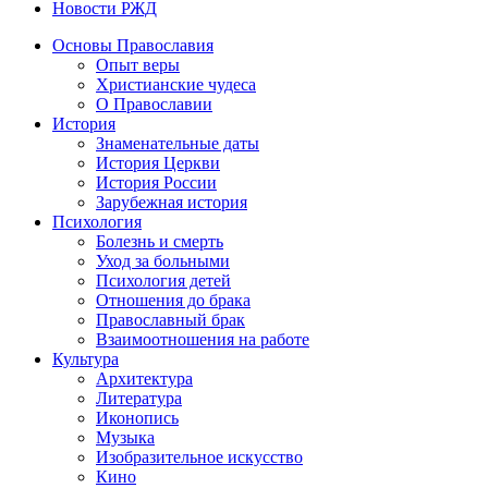
Новости РЖД
Основы Православия
Опыт веры
Христианские чудеса
О Православии
История
Знаменательные даты
История Церкви
История России
Зарубежная история
Психология
Болезнь и смерть
Уход за больными
Психология детей
Отношения до брака
Православный брак
Взаимоотношения на работе
Культура
Архитектура
Литература
Иконопись
Музыка
Изобразительное искусство
Кино