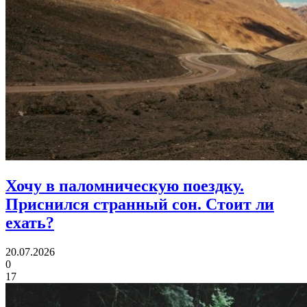
Хочу в паломническую поездку.
Приснился странный сон. Стоит ли
ехать?
20.07.2026
0
17