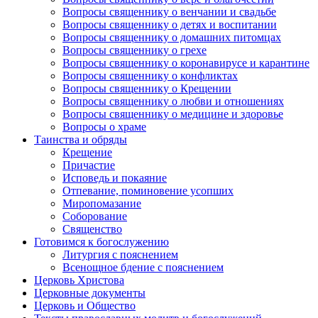
Вопросы священнику о венчании и свадьбе
Вопросы священнику о детях и воспитании
Вопросы священнику о домашних питомцах
Вопросы священнику о грехе
Вопросы священнику о коронавирусе и карантине
Вопросы священнику о конфликтах
Вопросы священнику о Крещении
Вопросы священнику о любви и отношениях
Вопросы священнику о медицине и здоровье
Вопросы о храме
Таинства и обряды
Крещение
Причастие
Исповедь и покаяние
Отпевание, поминовение усопших
Миропомазание
Соборование
Священство
Готовимся к богослужению
Литургия с пояснением
Всенощное бдение с пояснением
Церковь Христова
Церковные документы
Церковь и Общество