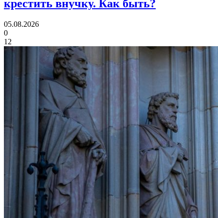
крестить внучку.
Как быть?
05.08.2026
0
12