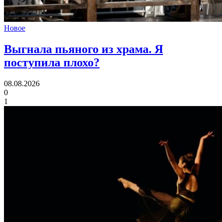
Новое
Выгнала пьяного из храма.
Я
поступила плохо?
08.08.2026
0
1