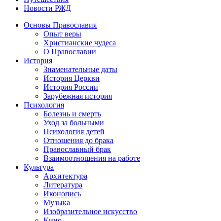
Новости РЖД
Основы Православия
Опыт веры
Христианские чудеса
О Православии
История
Знаменательные даты
История Церкви
История России
Зарубежная история
Психология
Болезнь и смерть
Уход за больными
Психология детей
Отношения до брака
Православный брак
Взаимоотношения на работе
Культура
Архитектура
Литература
Иконопись
Музыка
Изобразительное искусство
Кино