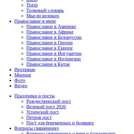
Театр
Толковый словарь
Мысли великих
Православие в мире
Православие в Америке
Православие в Африке
Православие в Белоруссии
Православие в Греции
Православие в Европе
Православие в Ингушетии
Православие в Индонезии
Православие в Китае
Интервью
Мнения
Фото
Видео
Праздники и посты
Рождественский пост
Великий пост 2026
Успенский пост
Петров пост
Пост для беременных и болящих
Вопросы священнику
Вопросы священнику о вере и благочестии