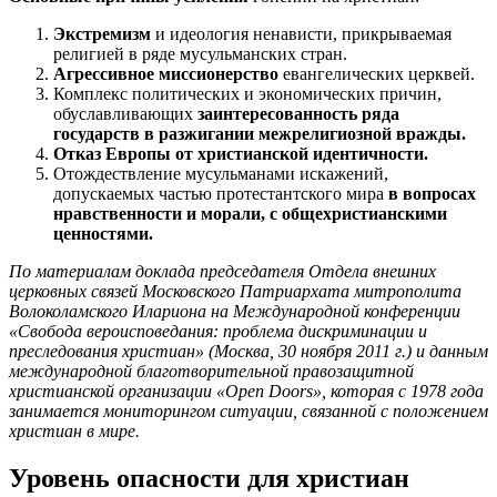
Экстремизм
и идеология ненависти, прикрываемая
религией в ряде мусульманских стран.
Агрессивное миссионерство
евангелических церквей.
Комплекс политических и экономических причин,
обуславливающих
заинтересованность ряда
государств в разжигании межрелигиозной вражды.
Отказ Европы от христианской идентичности.
Отождествление мусульманами
искажений,
допускаемых частью протестантского мира
в вопросах
нравственности и морали, с общехристианскими
ценностями.
По материалам доклада председателя Отдела внешних
церковных связей Московского Патриархата митрополита
Волоколамского Илариона на Международной конференции
«Свобода вероисповедания: проблема дискриминации и
преследования христиан» (Москва, 30 ноября 2011 г.) и данным
международной благотворительной правозащитной
христианской организации «Open Doors», которая с 1978 года
занимается мониторингом ситуации, связанной с положением
христиан в мире.
Уровень опасности для христиан