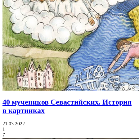
40 мучеников Севастийских.
История
в картинках
21.03.2022
1
7