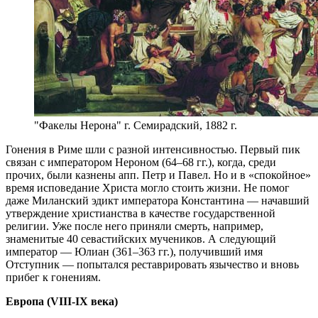
"Факелы Нерона" г. Семирадский, 1882 г.
Гонения в Риме шли с разной интенсивностью. Первый пик
связан с императором Нероном (64–68 гг.), когда, среди
прочих, были казнены апп. Петр и Павел. Но и в «спокойное»
время исповедание Христа могло стоить жизни. Не помог
даже Миланский эдикт императора Константина — начавший
утверждение христианства в качестве государственной
религии. Уже после него приняли смерть, например,
знаменитые 40 севастийских мучеников. А следующий
император — Юлиан (361–363 гг.), получивший имя
Отступник — попытался реставрировать язычество и вновь
прибег к гонениям.
Европа (VIII-IX века)