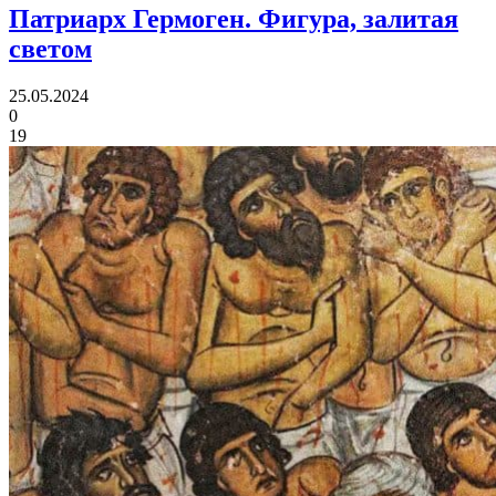
Патриарх Гермоген.
Фигура, залитая
светом
25.05.2024
0
19