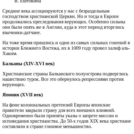
В. Ештокина
Средние века ассоциируются у нас с безраздельным
господством христианской Церкви. Но и тогда в Европе
продолжались преследования верующих. Особенно сильны
они были опять же в Англии, куда в этот период вторглись
язычники-датчане.
На тоже время пришлись и одни из самых сильных гонений в
истории Ближнего Востока, их в 1009 году провел халиф аль-
Хаким.
Балканы (XIV-XVI век)
Христианские страны Балканского полуострова подверглись
нашествию турок. Все это обернулось репрессиями против
верующих.
Япония (XVII век)
На фоне колониальных претензий Европы японские
правители закрыли страну для всех внешних влияний.
Одновременно были приняты указы о запрете миссии и
исповедания христианства. До 50-х годов ХIХ века христиане
составляли в стране гонимое меньшинство.