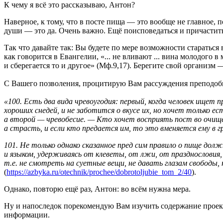
К чему я всё это рассказываю, Антон?
Наверное, к тому, что в посте пища — это вообще не главное, 
души — это да. Очень важно. Ещё поисповедаться и причастить
Так что давайте так: Вы будете по мере возможности стараться
как говорится в Евангелии, «... не вливают ... вина молодого 
и сберегается то и другое» (Мф.9,17). Берегите свой организм
С Вашего позволения, процитирую Вам рассуждения преподобн
«100. Есть два вида чревоугодия: первый, когда человек ищет 
хороших снедей, и не заботится о вкусе их, но хочет только е
а второй — чревобесие. — Кто хочет восприять пост во очищен
а страсть, и если кто предается им, то это вменяется ему в гр
101. Не только однако сказанное пред сим правило о пище дол
и языком, удерживаясь от клеветы, от лжи, от празднословия,
т.е. не смотреть на суетные вещи, не давать глазам свободы, 
(
https://azbyka.ru/otechnik/prochee/dobrotoljubie_tom_2/40
).
Однако, повторю ещё раз, Антон: во всём нужна мера.
Ну и напоследок порекомендую Вам изучить содержание проек
информации.