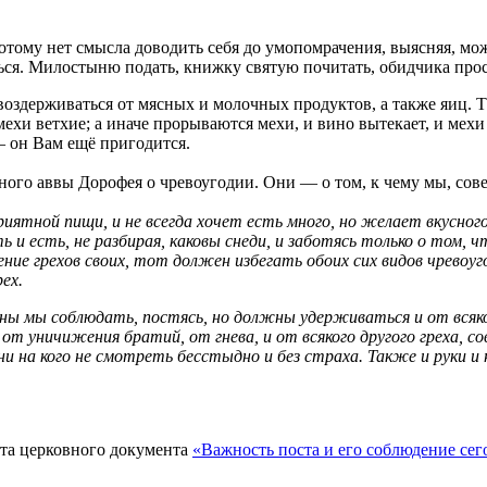
потому нет смысла доводить себя до умопомрачения, выясняя, мож
ся. Милостыню подать, книжку святую почитать, обидчика прости
 воздерживаться от мясных и молочных продуктов, а также яиц. 
в мехи ветхие; а иначе прорываются мехи, и вино вытекает, и ме
 — он Вам ещё пригодится.
ого аввы Дорофея о чревоугодии. Они — о том, к чему мы, сов
приятной пищи, и не всегда хочет есть много, но желает вкусног
сть и есть, не разбирая, каковы снеди, и заботясь только о том
ие грехов своих, тот должен избегать обоих сих видов чревоуг
ех.
жны мы соблюдать, постясь, но должны удерживаться и от всяко
 от уничижения братий, от гнева, и от всякого другого греха, 
ни на кого не смотреть бесстыдно и без страха. Также и руки и
та церковного документа
«Важность поста и его соблюдение сег