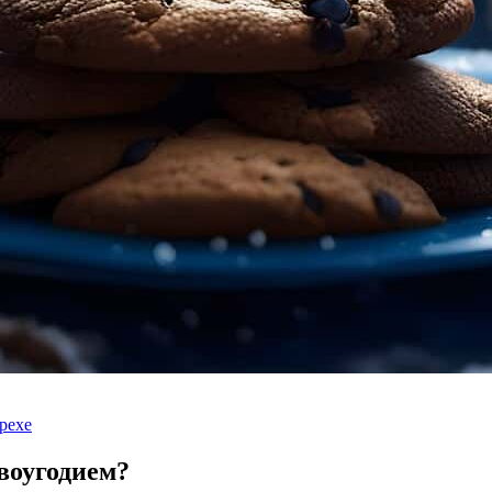
рехе
воугодием?