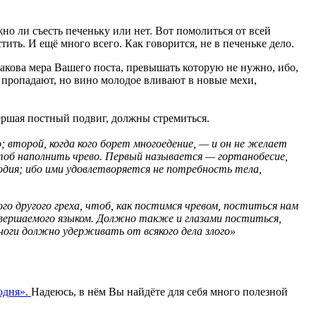
но ли съесть печеньку или нет. Вот помолиться от всей
ть. И ещё много всего. Как говорится, не в печеньке дело.
Такова мера Вашего поста, превышать которую не нужно, ибо,
хи пропадают, но вино молодое вливают в новые мехи,
ершая постный подвиг, должны стремиться.
о; второй, когда кого борет многоедение, — и он не желает
, чтоб наполнить чрево. Первый называется — гортанобесие,
одия; ибо ими удовлетворяется не потребность тела,
го другого греха, чтоб, как постимся чревом, поститься нам
совершаемого языком. Должно также и глазами поститься,
 ноги должно удерживать от всякого дела злого»
одня»
.
Надеюсь, в нём Вы найдёте для себя много полезной