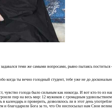
я задавался теми же самыми вопросами, рьяно пытаясь поститься «
ибо когда ты вечно голодный студент, тебе уже не до доскональн
т, чувство голода было сильным как никогда. И вот кто-то из 
троили пир на весь мир: 12 мужиков с громадным удовольствием
ь в календарь и проверить, дозволялось ли в этот день употреб
 благодарили Бога за то, что Он ниспосылал нам Свои великие 