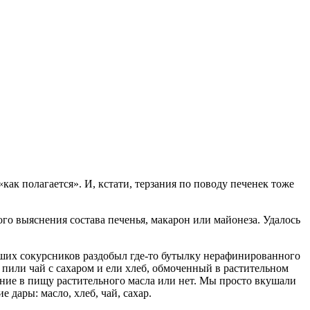
как полагается». И, кстати, терзания по поводу печенек тоже
ого выяснения состава печенья, макарон или майонеза. Удалось
наших сокурсников раздобыл где-то бутылку нерафинированного
 пили чай с сахаром и ели хлеб, обмоченный в растительном
ление в пищу растительного масла или нет. Мы просто вкушали
дары: масло, хлеб, чай, сахар.