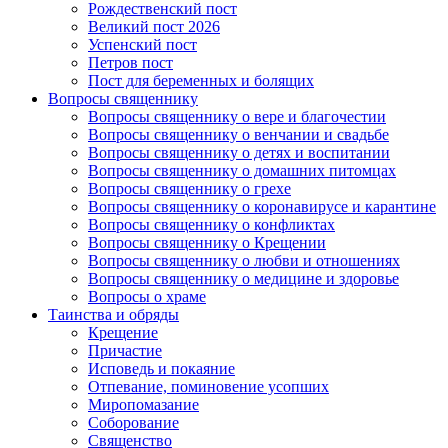
Рождественский пост
Великий пост 2026
Успенский пост
Петров пост
Пост для беременных и болящих
Вопросы священнику
Вопросы священнику о вере и благочестии
Вопросы священнику о венчании и свадьбе
Вопросы священнику о детях и воспитании
Вопросы священнику о домашних питомцах
Вопросы священнику о грехе
Вопросы священнику о коронавирусе и карантине
Вопросы священнику о конфликтах
Вопросы священнику о Крещении
Вопросы священнику о любви и отношениях
Вопросы священнику о медицине и здоровье
Вопросы о храме
Таинства и обряды
Крещение
Причастие
Исповедь и покаяние
Отпевание, поминовение усопших
Миропомазание
Соборование
Священство