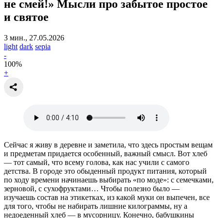
не смей!»
Мысли про забытое простое
и святое
3 мин., 27.05.2026
light
dark
sepia
-
100
%
+
Сейчас я живу в деревне и заметила, что здесь простым вещам
и предметам придается особенный, важный смысл. Вот хлеб
— тот самый, что всему голова, как нас учили с самого
детства. В городе это обыденный продукт питания, который
по ходу времени начинаешь выбирать «по моде»: с семечками,
зерновой, с сухофруктами… Чтобы полезно было —
изучаешь состав на этикетках, из какой муки он выпечен, все
для того, чтобы не набирать лишние килограммы, ну а
недоеденный хлеб — в мусорницу. Конечно, бабушкины