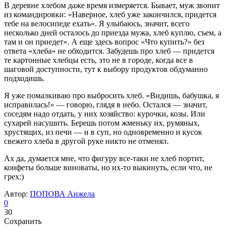
В деревне хлебом даже время измеряется. Бывает, муж звонит
из командировки: «Наверное, хлеб уже закончился, придется
тебе на велосипеде ехать». Я улыбаюсь, значит, всего
несколько дней осталось до приезда мужа, хлеб куплю, съем, а
там и он приедет». А еще здесь вопрос «Что купить?» без
ответа «хлеба» не обходится. Забудешь про хлеб — придется
те картонные хлебцы есть, это не в городе, когда все в
шаговой доступности, тут к выбору продуктов обдуманно
подходишь.
Я уже помалкиваю про выбросить хлеб. «Видишь, бабушка, я
исправилась!» — говорю, глядя в небо. Остался — значит,
соседям надо отдать, у них хозяйство: курочки, козы. Или
сухарей насушить. Берешь потом жменьку их, румяных,
хрустящих, из печи — и в суп, но одновременно и кусок
свежего хлеба в другой руке никто не отменял.
Ах да, думается мне, что фигуру все-таки не хлеб портит,
конфеты больше виноваты, но их-то выкинуть, если что, не
грех:)
Автор:
ПОПОВА Анжела
0
30
Сохранить