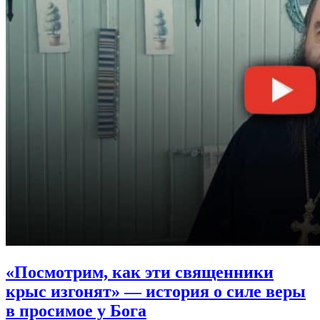
«Посмотрим, как эти священники
крыс изгонят»
— история о силе веры
в просимое у Бога