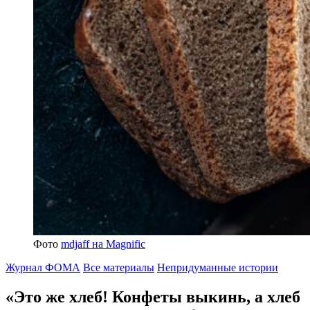
Фото
mdjaff на Magnific
Журнал ФОМА
Все материалы
Непридуманные истории
«Это же хлеб! Конфеты выкинь, а хлеб