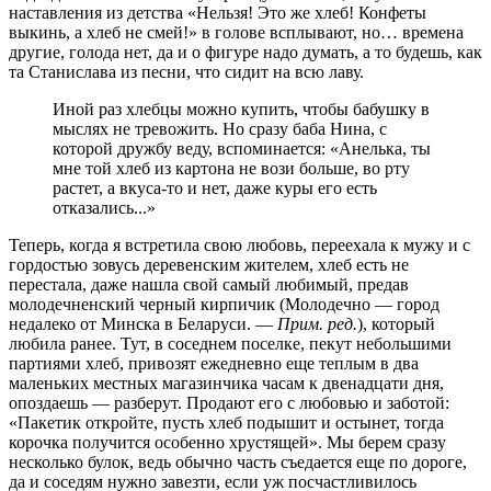
наставления из детства «Нельзя! Это же хлеб! Конфеты
выкинь, а хлеб не смей!» в голове всплывают, но… времена
другие, голода нет, да и о фигуре надо думать, а то будешь, как
та Станислава из песни, что сидит на всю лаву.
Иной раз хлебцы можно купить, чтобы бабушку в
мыслях не тревожить. Но сразу баба Нина, с
которой дружбу веду, вспоминается: «Анелька, ты
мне той хлеб из картона не вози больше, во рту
растет, а вкуса-то и нет, даже куры его есть
отказались...»
Теперь, когда я встретила свою любовь, переехала к мужу и с
гордостью зовусь деревенским жителем, хлеб есть не
перестала, даже нашла свой самый любимый, предав
молодечненский черный кирпичик (Молодечно ― город
недалеко от Минска в Беларуси. ―
Прим. ред.
), который
любила ранее. Тут, в соседнем поселке, пекут небольшими
партиями хлеб, привозят ежедневно еще теплым в два
маленьких местных магазинчика часам к двенадцати дня,
опоздаешь — разберут. Продают его с любовью и заботой:
«Пакетик откройте, пусть хлеб подышит и остынет, тогда
корочка получится особенно хрустящей». Мы берем сразу
несколько булок, ведь обычно часть съедается еще по дороге,
да и соседям нужно завезти, если уж посчастливилось