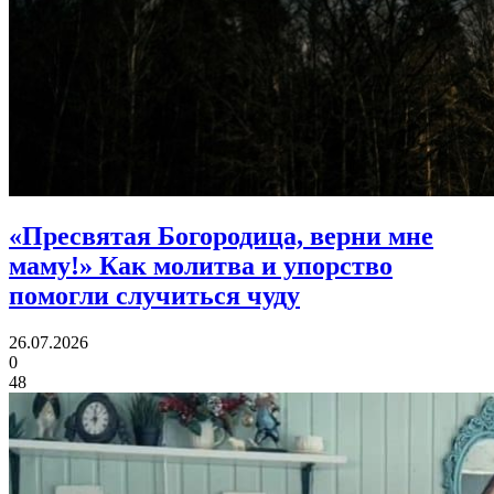
«Пресвятая Богородица, верни мне
маму!»
Как молитва и упорство
помогли случиться чуду
26.07.2026
0
48