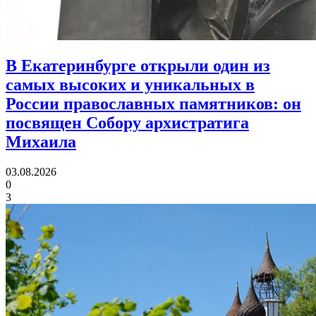
В Екатеринбурге открыли один из
самых высоких и уникальных в
России православных памятников:
он
посвящен Собору архистратига
Михаила
03.08.2026
0
3