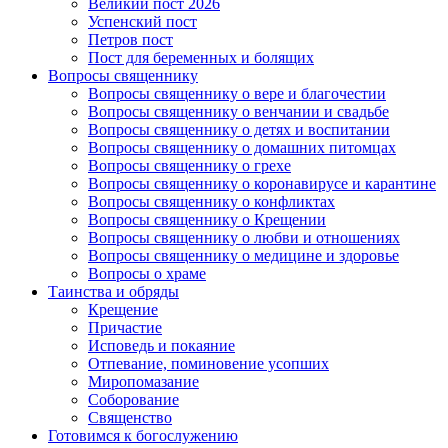
Великий пост 2026
Успенский пост
Петров пост
Пост для беременных и болящих
Вопросы священнику
Вопросы священнику о вере и благочестии
Вопросы священнику о венчании и свадьбе
Вопросы священнику о детях и воспитании
Вопросы священнику о домашних питомцах
Вопросы священнику о грехе
Вопросы священнику о коронавирусе и карантине
Вопросы священнику о конфликтах
Вопросы священнику о Крещении
Вопросы священнику о любви и отношениях
Вопросы священнику о медицине и здоровье
Вопросы о храме
Таинства и обряды
Крещение
Причастие
Исповедь и покаяние
Отпевание, поминовение усопших
Миропомазание
Соборование
Священство
Готовимся к богослужению