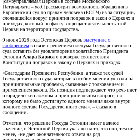
[самоуправляемая Церковь в составе Московского
Патриархата –
ред.
] рассмотрит возможность обращения в
Европейский суд по правам человека (ЕСПЧ) из-за ситуации,
сложившейся вокруг принятия поправок в закон о Церквях и
приходах, который по факту запрещает деятельность этой
Церкви на территории государства.
9 июня 2026 года Эстонская Церковь
выступила с
сообщением
в связи с решением пленума Государственного
суда оставить без удовлетворения ходатайство Президента
Эстонии
Алара Кариса
о проверке соответствия
Конституции поправок к закону о Церквях и приходах.
«Благодарим Президента Республики, а также тех судей
Государственного суда, которые в особом мнении указали на
принципиальные проблемы, связанные с толкованием и
применением закона. Их позиция подтверждает, что речь идет
о юридически сложном и принципиальном вопросе, по
которому не было достигнуто единого мнения даже внутри
полного состава Государственного суда», – сказано в
сообщении.
Отметив, что решение Госсуда Эстонии имеет важное
значение, в Эстонской Церкви указали на то, что оно, тем не
менее, «не дает окончательного ответа на ряд
принципиальных вопросов».