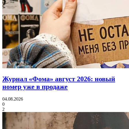
Журнал «Фома» август 2026:
новый
номер уже в продаже
04.08.2026
0
2