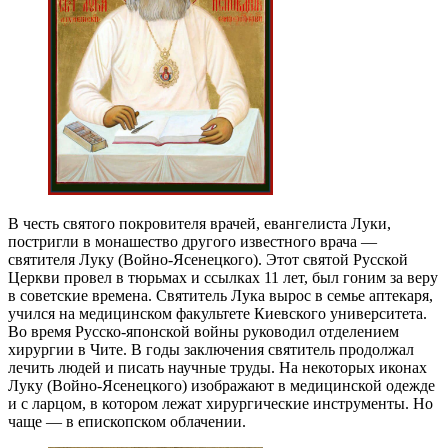
В честь святого покровителя врачей, евангелиста Луки,
постригли в монашество другого известного врача —
святителя Луку (Войно-Ясенецкого). Этот святой Русской
Церкви провел в тюрьмах и ссылках 11 лет, был гоним за веру
в советские времена. Святитель Лука вырос в семье аптекаря,
учился на медицинском факультете Киевского университета.
Во время Русско-японской войны руководил отделением
хирургии в Чите. В годы заключения святитель продолжал
лечить людей и писать научные труды. На некоторых иконах
Луку (Войно-Ясенецкого) изображают в медицинской одежде
и с ларцом, в котором лежат хирургические инструменты. Но
чаще — в епископском облачении.