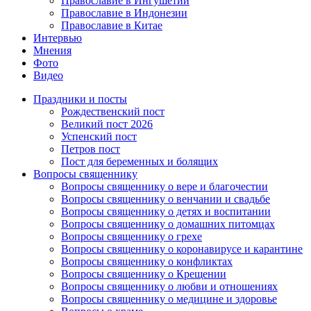
Православие в Ингушетии
Православие в Индонезии
Православие в Китае
Интервью
Мнения
Фото
Видео
Праздники и посты
Рождественский пост
Великий пост 2026
Успенский пост
Петров пост
Пост для беременных и болящих
Вопросы священнику
Вопросы священнику о вере и благочестии
Вопросы священнику о венчании и свадьбе
Вопросы священнику о детях и воспитании
Вопросы священнику о домашних питомцах
Вопросы священнику о грехе
Вопросы священнику о коронавирусе и карантине
Вопросы священнику о конфликтах
Вопросы священнику о Крещении
Вопросы священнику о любви и отношениях
Вопросы священнику о медицине и здоровье