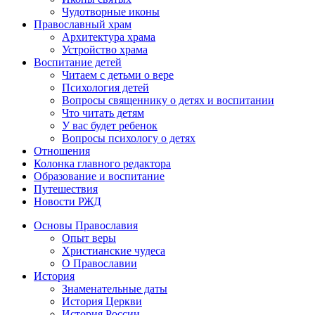
Чудотворные иконы
Православный храм
Архитектура храма
Устройство храма
Воспитание детей
Читаем с детьми о вере
Психология детей
Вопросы священнику о детях и воспитании
Что читать детям
У вас будет ребенок
Вопросы психологу о детях
Отношения
Колонка главного редактора
Образование и воспитание
Путешествия
Новости РЖД
Основы Православия
Опыт веры
Христианские чудеса
О Православии
История
Знаменательные даты
История Церкви
История России