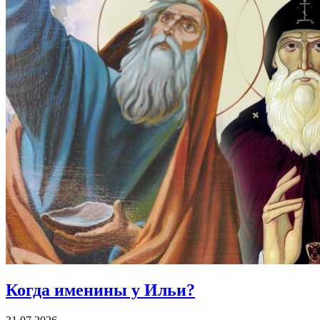
Когда именины
у Ильи?