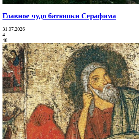
Главное чудо
батюшки Серафима
31.07.2026
4
48