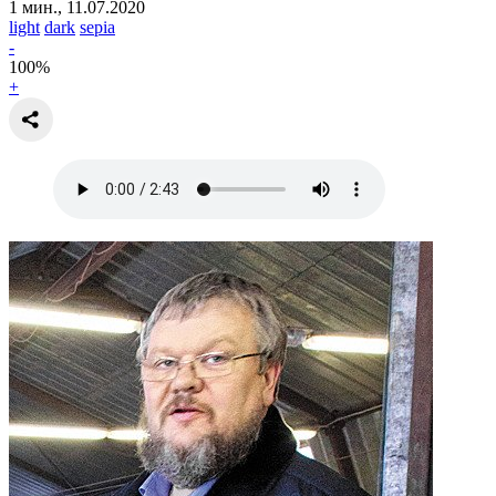
1 мин., 11.07.2020
light
dark
sepia
-
100
%
+