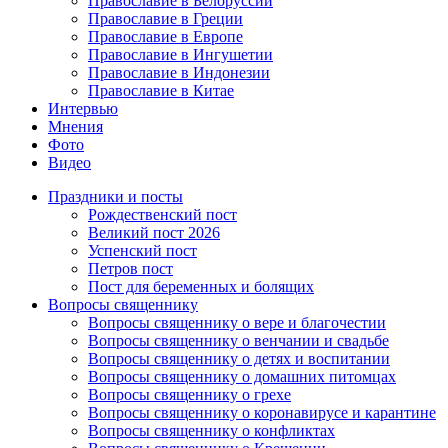
Православие в Белоруссии
Православие в Греции
Православие в Европе
Православие в Ингушетии
Православие в Индонезии
Православие в Китае
Интервью
Мнения
Фото
Видео
Праздники и посты
Рождественский пост
Великий пост 2026
Успенский пост
Петров пост
Пост для беременных и болящих
Вопросы священнику
Вопросы священнику о вере и благочестии
Вопросы священнику о венчании и свадьбе
Вопросы священнику о детях и воспитании
Вопросы священнику о домашних питомцах
Вопросы священнику о грехе
Вопросы священнику о коронавирусе и карантине
Вопросы священнику о конфликтах