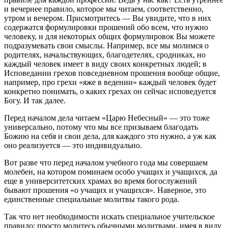
и вечернее правило, которое мы читаем, соответственно,
утром и вечером. Присмотритесь — Вы увидите, что в них
содержатся формулировки прошений обо всем, что нужно
человеку, и для некоторых общих формулировок Вы можете
подразумевать свои смыслы. Например, все мы молимся о
родителях, начальствующих, благодетелях, сродниках, но
каждый человек имеет в виду своих конкретных людей; в
Исповедании грехов повседневном прошения вообще общие,
например, про грехи «яже в ведении» каждый человек будет
конкретно понимать, о каких грехах он сейчас исповедуется
Богу. И так далее.
Перед началом дела читаем «Царю Небесный» — это тоже
универсально, потому что мы все призываем благодать
Божию на себя и свои дела, для каждого это нужно, а уж как
оно реализуется — это индивидуально.
Вот разве что перед началом учебного года мы совершаем
молебен, на котором поминаем особо учащих и учащихся, да
еще в университетских храмах во время богослужений
бывают прошения «о учащих и учащихся». Наверное, это
единственные специальные молитвы такого рода.
Так что нет необходимости искать специальное учительское
правило: просто молитесь обычными молитвами, имея в виду