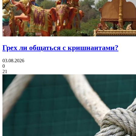
Грех ли
общаться с кришнаитами?
03.08.2026
0
21