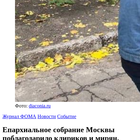
Фото:
diaconia.ru
Журнал ФОМА
Новости
Событие
Епархиальное собрание Москвы
поблагодарило клириков и мирян,