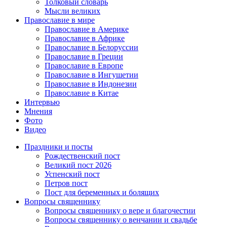
Толковый словарь
Мысли великих
Православие в мире
Православие в Америке
Православие в Африке
Православие в Белоруссии
Православие в Греции
Православие в Европе
Православие в Ингушетии
Православие в Индонезии
Православие в Китае
Интервью
Мнения
Фото
Видео
Праздники и посты
Рождественский пост
Великий пост 2026
Успенский пост
Петров пост
Пост для беременных и болящих
Вопросы священнику
Вопросы священнику о вере и благочестии
Вопросы священнику о венчании и свадьбе