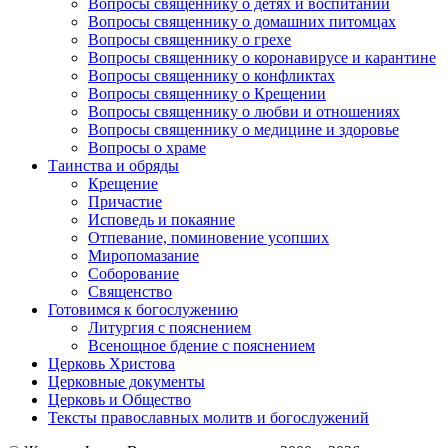
Вопросы священнику о детях и воспитании
Вопросы священнику о домашних питомцах
Вопросы священнику о грехе
Вопросы священнику о коронавирусе и карантине
Вопросы священнику о конфликтах
Вопросы священнику о Крещении
Вопросы священнику о любви и отношениях
Вопросы священнику о медицине и здоровье
Вопросы о храме
Таинства и обряды
Крещение
Причастие
Исповедь и покаяние
Отпевание, поминовение усопших
Миропомазание
Соборование
Священство
Готовимся к богослужению
Литургия с пояснением
Всенощное бдение с пояснением
Церковь Христова
Церковные документы
Церковь и Общество
Тексты православных молитв и богослужений