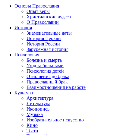
Основы Православия
Опыт веры
Христианские чудеса
О Православии
История
Знаменательные даты
История Церкви
История России
Зарубежная история
Психология
Болезнь и смерть
Уход за больными
Психология детей
Отношения до брака
Православный брак
Взаимоотношения на работе
Культура
Архитектура
Литература
Иконопись
Музыка
Изобразительное искусство
Кино
Театр