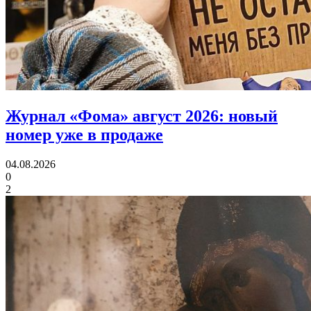
Журнал «Фома» август 2026:
новый
номер уже в продаже
04.08.2026
0
2