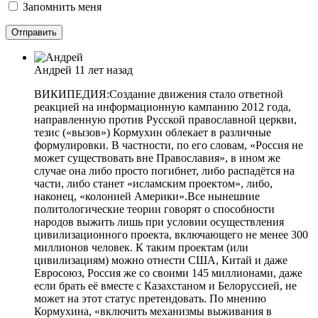
Запомнить меня
Андрей
11 лет назад
ВИКИПЕДИЯ:Создание движения стало ответной
реакцией на информационную кампанию 2012 года,
направленную против Русской православной церкви,
тезис («вызов») Кормухин облекает в различные
формулировки. В частности, по его словам, «Россия не
может существовать вне Православия», в ином же
случае она либо просто погибнет, либо распадётся на
части, либо станет «исламским проектом», либо,
наконец, «колонией Америки».Все нынешние
политологические теории говорят о способности
народов выжить лишь при условии осуществления
цивилизационного проекта, включающего не менее 300
миллионов человек. К таким проектам (или
цивилизациям) можно отнести США, Китай и даже
Евросоюз, Россия же со своими 145 миллионами, даже
если брать её вместе с Казахстаном и Белоруссией, не
может на этот статус претендовать. По мнению
Кормухина, «включить механизмы выживания в