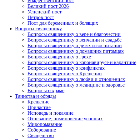
Рождественский пост
Великий пост 2026
Успенский пост
Петров пост
Пост для беременных и болящих
Вопросы священнику
Вопросы священнику о вере и благочестии
Вопросы священнику о венчании и свадьбе
Вопросы священнику о детях и воспитании
Вопросы священнику о домашних питомцах
Вопросы священнику о грехе
Вопросы священнику о коронавирусе и карантине
Вопросы священнику о конфликтах
Вопросы священнику о Крещении
Вопросы священнику о любви и отношениях
Вопросы священнику о медицине и здоровье
Вопросы о храме
Таинства и обряды
Крещение
Причастие
Исповедь и покаяние
Отпевание, поминовение усопших
Миропомазание
Соборование
Священство