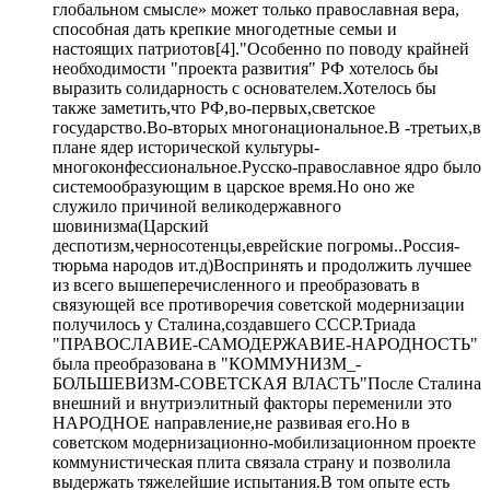
глобальном смысле» может только православная вера,
способная дать крепкие многодетные семьи и
настоящих патриотов[4]."Особенно по поводу крайней
необходимости "проекта развития" РФ хотелось бы
выразить солидарность с основателем.Хотелось бы
также заметить,что РФ,во-первых,светское
государство.Во-вторых многонациональное.В -третьих,в
плане ядер исторической культуры-
многоконфессиональное.Русско-православное ядро было
системообразующим в царское время.Но оно же
служило причиной великодержавного
шовинизма(Царский
деспотизм,черносотенцы,еврейские погромы..Россия-
тюрьма народов ит.д)Воспринять и продолжить лучшее
из всего вышеперечисленного и преобразовать в
связующей все противоречия советской модернизации
получилось у Сталина,создавшего СССР.Триада
"ПРАВОСЛАВИЕ-САМОДЕРЖАВИЕ-НАРОДНОСТЬ"
была преобразована в "КОММУНИЗМ_-
БОЛЬШЕВИЗМ-СОВЕТСКАЯ ВЛАСТЬ"После Сталина
внешний и внутриэлитный факторы переменили это
НАРОДНОЕ направление,не развивая его.Но в
советском модернизационно-мобилизационном проекте
коммунистическая плита связала страну и позволила
выдержать тяжелейшие испытания.В том опыте есть