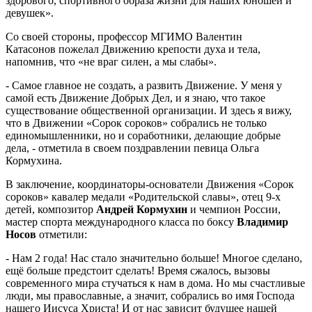
здорового, спортивного образа жизни для наших юношей и
девушек».
Со своей стороны, профессор МГИМО Валентин
Катасонов пожелал Движению крепости духа и тела,
напомнив, что «не враг силен, а мы слабы».
- Самое главное не создать, а развить Движение. У меня у
самой есть Движение Добрых Дел, и я знаю, что такое
существование общественной организации. И здесь я вижу,
что в Движении «Сорок сороков» собрались не только
единомышленники, но и соработники, делающие добрые
дела, - отметила в своем поздравлении певица Ольга
Кормухина.
В заключение, координаторы-основатели Движения «Сорок
сороков» кавалер медали «Родительской славы», отец 9-х
детей, композитор
Андрей Кормухин
и чемпион России,
мастер спорта международного класса по боксу
Владимир
Носов
отметили:
- Нам 2 года! Нас стало значительно больше! Многое сделано,
ещё больше предстоит сделать! Время сжалось, вызовы
современного мира стучаться к нам в дома. Но мы счастливые
люди, мы православные, а значит, собрались во имя Господа
нашего Иисуса Христа! И от нас зависит будущее нашей