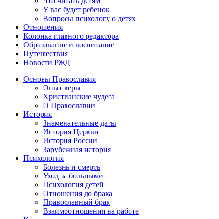
Что читать детям
У вас будет ребенок
Вопросы психологу о детях
Отношения
Колонка главного редактора
Образование и воспитание
Путешествия
Новости РЖД
Основы Православия
Опыт веры
Христианские чудеса
О Православии
История
Знаменательные даты
История Церкви
История России
Зарубежная история
Психология
Болезнь и смерть
Уход за больными
Психология детей
Отношения до брака
Православный брак
Взаимоотношения на работе