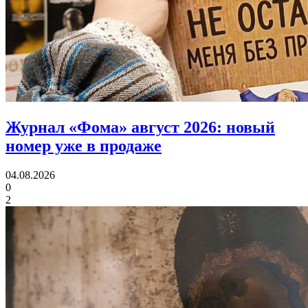
Журнал «Фома» август 2026:
новый
номер уже в продаже
04.08.2026
0
2