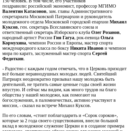
150 человек. В том числе, его участников
поздравили: российский экономист, профессор МГИМО
Валентин Катасонов
, зам. главы Административного
секретариата Московской Патриархии и руководитель
молодежного отдела Московской городской епархии
Михаил
Куксов
, ген. секретарь Всеславянского союза и
ответственный секретарь Изборского клуба
Олег Розанов
,
народный артист России
Гия Гагуа
, рок-певица
Ольга
Кормухина
, чемпион России и Европы, мастер спорта
международного класса по боксу
Никита Иванов
и чемпион
мира по каратэ, заслуженный мастер спорта
Сергей
Федоткин
.
- Радостно с каждым годом отмечать, что в Церковь приходит
всё больше неравнодушных молодых людей. Святейший
Патриарх неоднократно призывал нашу молодежь быть
деятельной, не тратить самые ценные годы своей жизни
впустую. И сейчас мы видим, как много трудов на благо
общества у нашей молодежи, как помогают на
богослужениях, в паломничествах, активно участвуют в
миссии, - сказал на встрече Михаил Куксов.
По его словам, «стоит поблагодарить и «Сорок сороков»,
которые за 2 года своего существования, внесли большой
вклад в молодежное служение Церкви и в создание примера