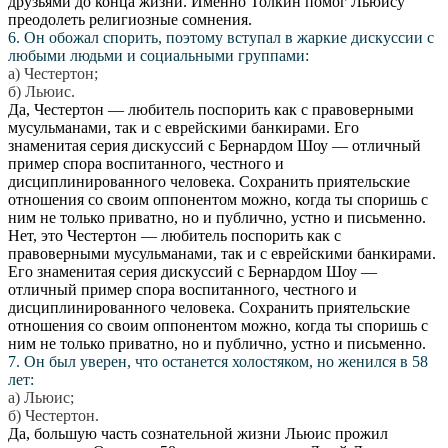
друзьями до конца жизни. Именно Толкин помог Льюису
преодолеть религиозные сомнения.
6. Он обожал спорить, поэтому вступал в жаркие дискуссии с
любыми людьми и социальными группами:
а) Честертон;
б) Льюис.
Да, Честертон — любитель поспорить как с правоверными
мусульманами, так и с еврейскими банкирами. Его
знаменитая серия дискуссий с Бернардом Шоу — отличный
пример спора воспитанного, честного и
дисциплинированного человека. Сохранить приятельские
отношения со своим оппонентом можно, когда ты споришь с
ним не только приватно, но и публично, устно и письменно.
Нет, это Честертон — любитель поспорить как с
правоверными мусульманами, так и с еврейскими банкирами.
Его знаменитая серия дискуссий с Бернардом Шоу —
отличный пример спора воспитанного, честного и
дисциплинированного человека. Сохранить приятельские
отношения со своим оппонентом можно, когда ты споришь с
ним не только приватно, но и публично, устно и письменно.
7. Он был уверен, что останется холостяком, но женился в 58
лет:
а) Льюис;
б) Честертон.
Да, большую часть сознательной жизни Льюис прожил