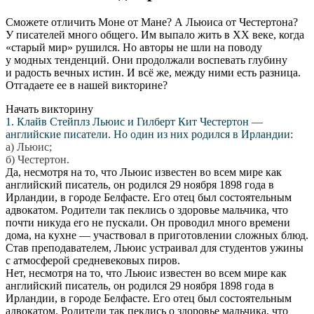
Сможете отличить Моне от Мане? А Льюиса от Честертона?
У писателей много общего. Им выпало жить в ХХ веке, когда
«старый мир» рушился. Но авторы не шли на поводу
у модных тенденций. Они продолжали воспевать глубину
и радость вечных истин. И всё же, между ними есть разница.
Отгадаете ее в нашей викторине?
Начать викторину
1. Клайв Стейплз Льюис и Гилберт Кит Честертон —
английские писатели. Но один из них родился в Ирландии:
а) Льюис;
б) Честертон.
Да, несмотря на то, что Льюис известен во всем мире как
английский писатель, он родился 29 ноября 1898 года в
Ирландии, в городе Белфасте. Его отец был состоятельным
адвокатом. Родители так пеклись о здоровье мальчика, что
почти никуда его не пускали. Он проводил много времени
дома, на кухне — участвовал в приготовлении сложных блюд.
Став преподавателем, Льюис устраивал для студентов ужины
с атмосферой средневековых пиров.
Нет, несмотря на то, что Льюис известен во всем мире как
английский писатель, он родился 29 ноября 1898 года в
Ирландии, в городе Белфасте. Его отец был состоятельным
адвокатом. Родители так пеклись о здоровье мальчика, что