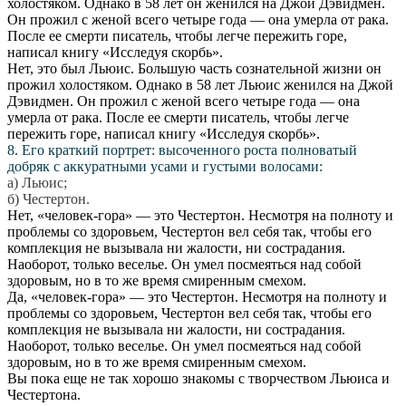
холостяком. Однако в 58 лет он женился на Джой Дэвидмен.
Он прожил с женой всего четыре года — она умерла от рака.
После ее смерти писатель, чтобы легче пережить горе,
написал книгу «Исследуя скорбь».
Нет, это был Льюис. Большую часть сознательной жизни он
прожил холостяком. Однако в 58 лет Льюис женился на Джой
Дэвидмен. Он прожил с женой всего четыре года — она
умерла от рака. После ее смерти писатель, чтобы легче
пережить горе, написал книгу «Исследуя скорбь».
8. Его краткий портрет: высоченного роста полноватый
добряк с аккуратными усами и густыми волосами:
а) Льюис;
б) Честертон.
Нет, «человек-гора» — это Честертон. Несмотря на полноту и
проблемы со здоровьем, Честертон вел себя так, чтобы его
комплекция не вызывала ни жалости, ни сострадания.
Наоборот, только веселье. Он умел посмеяться над собой
здоровым, но в то же время смиренным смехом.
Да, «человек-гора» — это Честертон. Несмотря на полноту и
проблемы со здоровьем, Честертон вел себя так, чтобы его
комплекция не вызывала ни жалости, ни сострадания.
Наоборот, только веселье. Он умел посмеяться над собой
здоровым, но в то же время смиренным смехом.
Вы пока еще не так хорошо знакомы с творчеством Льюиса и
Честертона.