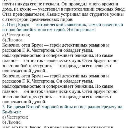
почти никуда его не пускали. Он проводил много времени
дома, на кухне — участвовал в приготовлении сложных блюд.
Став преподавателем, Льюис устраивал для студентов ужины
с атмосферой средневековых пиров.
2. Отец Браун — католический священник, самый известный
и полюбившийся многим герой. Это персонаж:
а) Честертона;
б) Льюиса.
Конечно, отец Браун — герой детективных романов и
рассказов Г. К. Честертона. Он обладает умом,
наблюдательностью и сопереживает ближним. Но самое
главное — он знаток человеческих душ. Отец Браун точно
знает: любой преступник — это прежде всего человек с
поврежденной душой.
Конечно, отец Браун — герой детективных романов и
рассказов Г. К. Честертона. Он обладает умом,
наблюдательностью и сопереживает ближним. Но самое
главное — он знаток человеческих душ. Отец Браун точно
знает: любой преступник — это прежде всего человек с
поврежденной душой.
3. Во время Второй мировой войны он вел радиопередачу на
Би-би-си:
а) Честертон;
б) Льюис.
Нет, это был Льюис. Во время войны люди нуждаются в