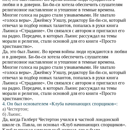
любви и в доверии. Би-би-си хотела обеспечить слушателям
религиозное наставление и утешение в темные времена.
Многие голоса на радио стали узнаваемыми. Не хватало
«голоса веры». Джеймсу Уэшлу, редактору Би-би-си, который
отвечал за подбор новых талантов, попалась в руки книга
Льюиса «Страдание». Он связался с автором и пригласил его
на радио. Передачи, в которых Льюис рассуждал на темы
морали и религии, стали основой для его книги «Просто
христианство».
Да, это был Льюис. Во время войны люди нуждаются в любви
и в доверии. Би-би-си хотела обеспечить слушателям
религиозное наставление и утешение в темные времена.
Многие голоса на радио стали узнаваемыми. Не хватало
«голоса веры». Джеймсу Уэшлу, редактору Би-би-си, который
отвечал за подбор новых талантов, попалась в руки книга
Льюиса «Страдание». Он связался с автором и пригласил его
на радио. Передачи, в которых Льюис рассуждал на темы
морали и религии, стали основой для его книги «Просто
христианство».
4. Он был основателем «Клуба начинающих спорщиков»:
а) Честертон;
б) Льюис.
Да, когда Гилберт Честертон учился в частной лондонской
школе св. Павла, он основал «Клуб начинающих спорщиков».
Клуб выпускал самодельный журнал, где и были