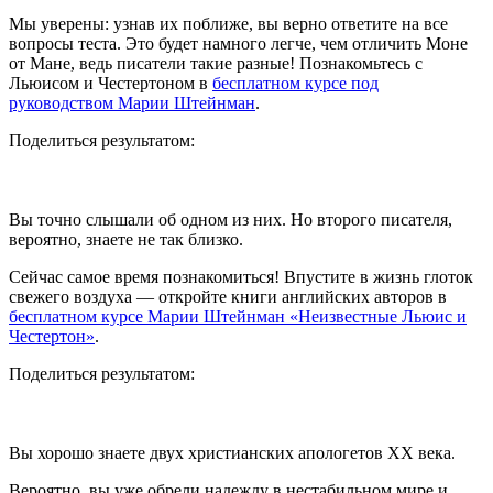
Мы уверены: узнав их поближе, вы верно ответите на все
вопросы теста. Это будет намного легче, чем отличить Моне
от Мане, ведь писатели такие разные! Познакомьтесь с
Льюисом и Честертоном в
бесплатном курсе под
руководством Марии Штейнман
.
Поделиться результатом:
Вы точно слышали об одном из них. Но второго писателя,
вероятно, знаете не так близко.
Сейчас самое время познакомиться! Впустите в жизнь глоток
свежего воздуха — откройте книги английских авторов в
бесплатном курсе Марии Штейнман «Неизвестные Льюис и
Честертон»
.
Поделиться результатом:
Вы хорошо знаете двух христианских апологетов ХХ века.
Вероятно, вы уже обрели надежду в нестабильном мире и