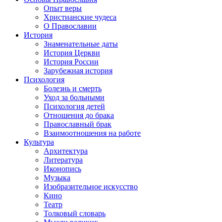
Опыт веры
Христианские чудеса
О Православии
История
Знаменательные даты
История Церкви
История России
Зарубежная история
Психология
Болезнь и смерть
Уход за больными
Психология детей
Отношения до брака
Православный брак
Взаимоотношения на работе
Культура
Архитектура
Литература
Иконопись
Музыка
Изобразительное искусство
Кино
Театр
Толковый словарь