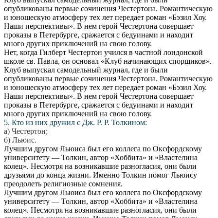
опубликованы первые сочинения Честертона. Романтическую
и юношескую атмосферу тех лет передает роман «Бэзил Хоу.
Наши перспективы». В нем герой Честертона совершает
проказы в Петербурге, сражается с бедуинами и находит
много других приключений на свою голову.
Нет, когда Гилберт Честертон учился в частной лондонской
школе св. Павла, он основал «Клуб начинающих спорщиков».
Клуб выпускал самодельный журнал, где и были
опубликованы первые сочинения Честертона. Романтическую
и юношескую атмосферу тех лет передает роман «Бэзил Хоу.
Наши перспективы». В нем герой Честертона совершает
проказы в Петербурге, сражается с бедуинами и находит
много других приключений на свою голову.
5. Кто из них дружил с Дж. Р. Р. Толкином:
а) Честертон;
б) Льюис.
Лучшим другом Льюиса был его коллега по Оксфордскому
университету — Толкин, автор «Хоббита» и «Властелина
колец». Несмотря на возникавшие разногласия, они были
друзьями до конца жизни. Именно Толкин помог Льюису
преодолеть религиозные сомнения.
Лучшим другом Льюиса был его коллега по Оксфордскому
университету — Толкин, автор «Хоббита» и «Властелина
колец». Несмотря на возникавшие разногласия, они были