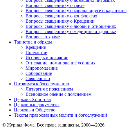
Вопросы священнику о домашних питомцах
Вопросы священнику о грехе
Вопросы священнику о коронавирусе и карантине
Вопросы священнику о конфликтах
Вопросы священнику о Крещении
Вопросы священнику о любви и отношениях
Вопросы священнику о медицине и здоровье
Вопросы о храме
Таинства и обряды
Крещение
Причастие
Исповедь и покаяние
Отпевание, поминовение усопших
Миропомазание
Соборование
Священство
Готовимся к богослужению
Литургия с пояснением
Всенощное бдение с пояснением
Церковь Христова
Церковные документы
Церковь и Общество
Тексты православных молитв и богослужений
© Журнал Фома. Все права защищены, 2000—2026