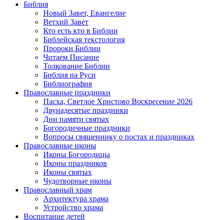
Библия
Новый Завет, Евангелие
Ветхий Завет
Кто есть кто в Библии
Библейская текстология
Пророки Библии
Читаем Писание
Толкование Библии
Библия на Руси
Библиография
Православные праздники
Пасха, Светлое Христово Воскресение 2026
Двунадесятые праздники
Дни памяти святых
Богородичные праздники
Вопросы священнику о постах и праздниках
Православные иконы
Иконы Богородицы
Иконы праздников
Иконы святых
Чудотворные иконы
Православный храм
Архитектура храма
Устройство храма
Воспитание детей