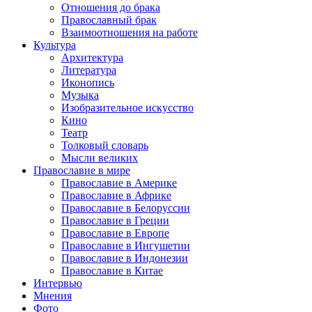
Отношения до брака
Православный брак
Взаимоотношения на работе
Культура
Архитектура
Литература
Иконопись
Музыка
Изобразительное искусство
Кино
Театр
Толковый словарь
Мысли великих
Православие в мире
Православие в Америке
Православие в Африке
Православие в Белоруссии
Православие в Греции
Православие в Европе
Православие в Ингушетии
Православие в Индонезии
Православие в Китае
Интервью
Мнения
Фото