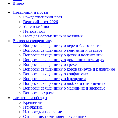
Видео
Праздники и посты
Рождественский пост
Великий пост 2026
Успенский пост
Петров пост
Пост для беременных и болящих
Вопросы священнику
Вопросы священнику о вере и благочестии
Вопросы священнику о венчании и свадьбе
Вопросы священнику о детях и воспитании
Вопросы священнику о домашних питомцах
Вопросы священнику о грехе
Вопросы священнику о коронавирусе и карантине
Вопросы священнику о конфликтах
Вопросы священнику о Крещении
Вопросы священнику о любви и отношениях
Вопросы священнику о медицине и здоровье
Вопросы о храме
Таинства и обряды
Крещение
Причастие
Исповедь и покаяние
Отпевание, поминовение усопших