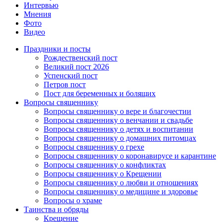
Интервью
Мнения
Фото
Видео
Праздники и посты
Рождественский пост
Великий пост 2026
Успенский пост
Петров пост
Пост для беременных и болящих
Вопросы священнику
Вопросы священнику о вере и благочестии
Вопросы священнику о венчании и свадьбе
Вопросы священнику о детях и воспитании
Вопросы священнику о домашних питомцах
Вопросы священнику о грехе
Вопросы священнику о коронавирусе и карантине
Вопросы священнику о конфликтах
Вопросы священнику о Крещении
Вопросы священнику о любви и отношениях
Вопросы священнику о медицине и здоровье
Вопросы о храме
Таинства и обряды
Крещение