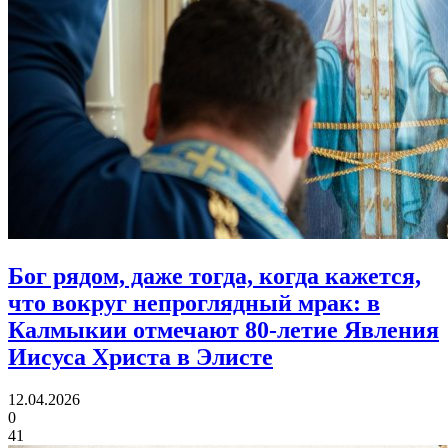
Бог рядом, даже тогда, когда кажется,
что вокруг непроглядный мрак:
в
Калмыкии отмечают 80‑летие Явления
Иисуса Христа в Элисте
12.04.2026
0
41