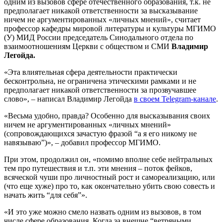
одним из вызовов сфере отечественного образования, т.к. не
предполагает никакой ответственности за высказывание
ничем не аргументированных «личных мнений», считает
профессор кафедры мировой литературы и культуры МГИМО
(У) МИД России председатель Синодального отдела по
взаимоотношениям Церкви с обществом и СМИ
Владимир
Легойда
.
«Эта влиятельная сфера деятельности практически
бесконтрольна, не ограничена этическими рамками и не
предполагает никакой ответственности за прозвучавшее
слово», – написал Владимир Легойда
в своем Telegram-канале
.
«Весьма удобно, правда? Особенно для высказывания своих
ничем не аргументированных «личных мнений»
(сопровождающихся зачастую фразой “а я его никому не
навязываю”)», – добавил профессор МГИМО.
При этом, продолжил он, «помимо вполне себе нейтральных
тем про путешествия и т.п. эти мнения – поток фейков,
всяческой чуши про личностный рост и самореализацию, или
(что еще хуже) про то, как окончательно убить свою совесть и
начать жить “для себя”».
«И это уже можно смело назвать одним из вызовов, в том
числе сфере образования. Когда за внешне “ветряными