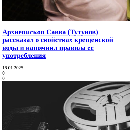
Архиепископ Савва (Тутунов)
рассказал о свойствах крещенской
воды и напомнил правила ее
употребления
18.01.2025
0
0