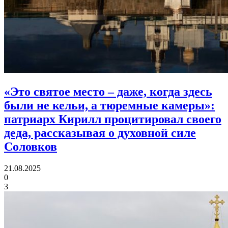
«Это святое место – даже, когда здесь
были не кельи, а тюремные камеры»:
патриарх Кирилл процитировал своего
деда, рассказывая о духовной силе
Соловков
21.08.2025
0
3