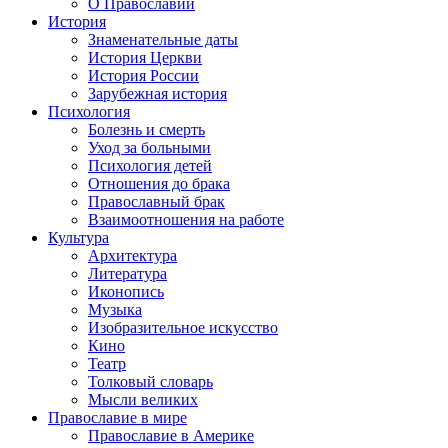
О Православии
История
Знаменательные даты
История Церкви
История России
Зарубежная история
Психология
Болезнь и смерть
Уход за больными
Психология детей
Отношения до брака
Православный брак
Взаимоотношения на работе
Культура
Архитектура
Литература
Иконопись
Музыка
Изобразительное искусство
Кино
Театр
Толковый словарь
Мысли великих
Православие в мире
Православие в Америке