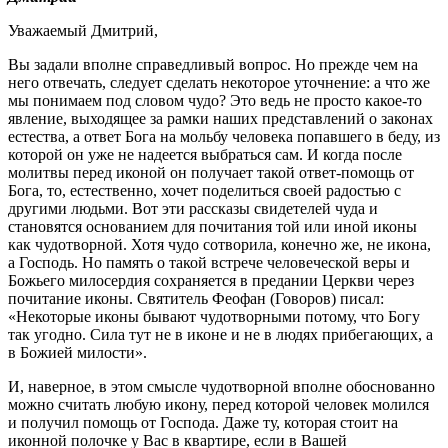
Уважаемый Дмитрий,
Вы задали вполне справедливый вопрос. Но прежде чем на
него отвечать, следует сделать некоторое уточнение: а что же
мы понимаем под словом чудо? Это ведь не просто какое-то
явление, выходящее за рамки наших представлений о законах
естества, а ответ Бога на мольбу человека попавшего в беду, из
которой он уже не надеется выбраться сам. И когда после
молитвы перед иконой он получает такой ответ-помощь от
Бога, то, естественно, хочет поделиться своей радостью с
другими людьми. Вот эти рассказы свидетелей чуда и
становятся основанием для почитания той или иной иконы
как чудотворной. Хотя чудо сотворила, конечно же, не икона,
а Господь. Но память о такой встрече человеческой веры и
Божьего милосердия сохраняется в предании Церкви через
почитание иконы. Святитель Феофан (Говоров) писал:
«Некоторые иконы бывают чудотворными потому, что Богу
так угодно. Сила тут не в иконе и не в людях прибегающих, а
в Божией милости».
И, наверное, в этом смысле чудо­творной вполне обоснованно
можно считать любую икону, перед которой человек молился
и получил помощь от Господа. Даже ту, которая стоит на
иконной полочке у Вас в квартире, если в Вашей