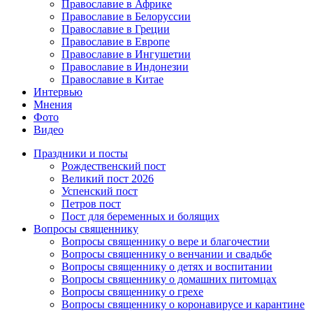
Православие в Африке
Православие в Белоруссии
Православие в Греции
Православие в Европе
Православие в Ингушетии
Православие в Индонезии
Православие в Китае
Интервью
Мнения
Фото
Видео
Праздники и посты
Рождественский пост
Великий пост 2026
Успенский пост
Петров пост
Пост для беременных и болящих
Вопросы священнику
Вопросы священнику о вере и благочестии
Вопросы священнику о венчании и свадьбе
Вопросы священнику о детях и воспитании
Вопросы священнику о домашних питомцах
Вопросы священнику о грехе
Вопросы священнику о коронавирусе и карантине