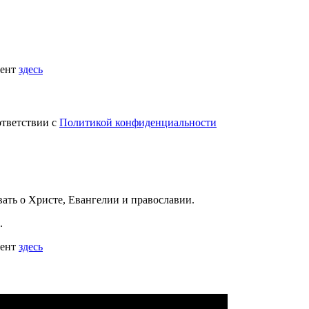
мент
здесь
ответствии с
Политикой конфиденциальности
вать
о Христе, Евангелии и православии
.
.
мент
здесь