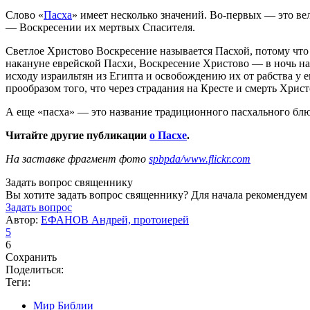
Слово «
Пасха
» имеет несколько значений. Во-первых — это в
— Воскресении их мертвых Спасителя.
Светлое Христово Воскресение называется Пасхой, потому что
накануне еврейской Пасхи, Воскресение Христово — в ночь на 
исходу израильтян из Египта и освобождению их от рабства у 
прообразом того, что через страдания на Кресте и смерть Христ
А еще «пасха» — это название традиционного пасхального блю
Читайте другие публикации
о Пасхе
.
На заставке фрагмент фото
spbpda/www.flickr.com
Задать вопрос священнику
Вы хотите задать вопрос священнику? Для начала рекомендуем
Задать вопрос
Автор:
ЕФАНОВ Андрей, протоиерей
5
6
Сохранить
Поделиться:
Теги:
Мир Библии