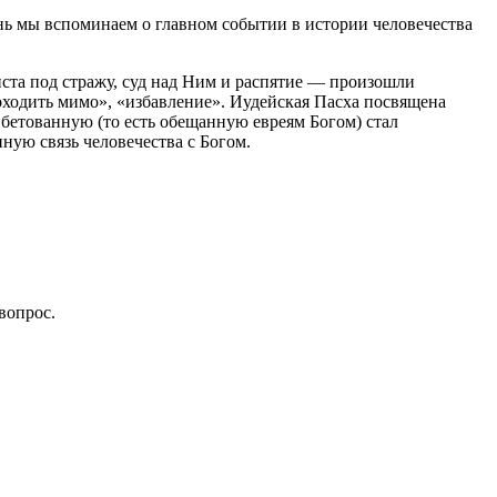
нь мы вспоминаем о главном событии в истории человечества
ста под стражу, суд над Ним и распятие — произошли
оходить мимо», «избавление». Иудейская Пасха посвящена
Обетованную (то есть обещанную евреям Богом) стал
нную связь человечества с Богом.
вопрос.