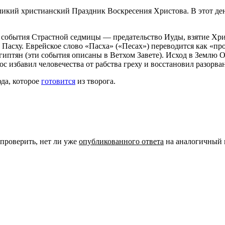
еликий христианский Праздник Воскресения Христова. В этот де
 события Страстной седмицы — предательство Иуды, взятие Хри
Пасху. Еврейское слово «Пасха» («Песах») переводится как «пр
египтян (эти события описаны в Ветхом Завете). Исход в Землю 
ос избавил человечества от рабства греху и восстановил разорва
да, которое
готовится
из творога.
 проверить, нет ли уже
опубликованного ответа
на аналогичный 