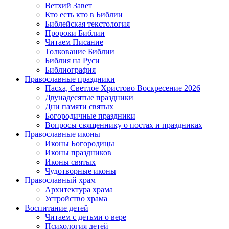
Ветхий Завет
Кто есть кто в Библии
Библейская текстология
Пророки Библии
Читаем Писание
Толкование Библии
Библия на Руси
Библиография
Православные праздники
Пасха, Светлое Христово Воскресение 2026
Двунадесятые праздники
Дни памяти святых
Богородичные праздники
Вопросы священнику о постах и праздниках
Православные иконы
Иконы Богородицы
Иконы праздников
Иконы святых
Чудотворные иконы
Православный храм
Архитектура храма
Устройство храма
Воспитание детей
Читаем с детьми о вере
Психология детей