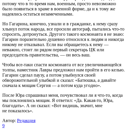
потому что в то время нам, военным, просто невозможно
было появиться в храме в военной форме, да и к тому же
надеялись остаться незамеченными.
Но Гагарина, конечно, узнали и в гражданке, к нему сразу
хлынул поток народа, все просили автограф, пытались что-то
спросить, дотронуться. Другого такого космонавта я не знаю:
Гагарин поразительно душевно относился к людям и никогда
никому не отказывал. Если вы обращаетесь к нему —
неважно, стоит ли рядом первый секретарь ЦК или
председатель правительства, — он весь ваш.
Чтобы все-таки спасти космонавта от все увеличивающейся
толпы, наместник Лавры предложил нам пройти в его келью.
Гагарин сделал паузу, а потом улыбнулся своей
обворожительной улыбкой и сказал: «Батюшка, а давайте
сначала к мощам Сергия — а потом куда угодно».
После Юра спрашивал меня, почувствовал ли я что-то, когда
мы поклонялись мощам. Я ответил: «Да. Какая-то, Юра,
благодать». А он сказал: «Вот видишь, значит, мне
не показалось».
Автор:
Редакция
9