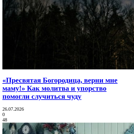
«Пресвятая Богородица, верни мне
маму!»
Как молитва и упорство
помогли случиться чуду
26.07.2026
0
48