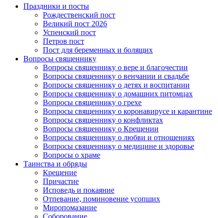
Праздники и посты
Рождественский пост
Великий пост 2026
Успенский пост
Петров пост
Пост для беременных и болящих
Вопросы священнику
Вопросы священнику о вере и благочестии
Вопросы священнику о венчании и свадьбе
Вопросы священнику о детях и воспитании
Вопросы священнику о домашних питомцах
Вопросы священнику о грехе
Вопросы священнику о коронавирусе и карантине
Вопросы священнику о конфликтах
Вопросы священнику о Крещении
Вопросы священнику о любви и отношениях
Вопросы священнику о медицине и здоровье
Вопросы о храме
Таинства и обряды
Крещение
Причастие
Исповедь и покаяние
Отпевание, поминовение усопших
Миропомазание
Соборование