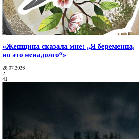
«
Женщина сказала мне:
„Я беременна,
но это ненадолго“»
28.07.2026
2
41