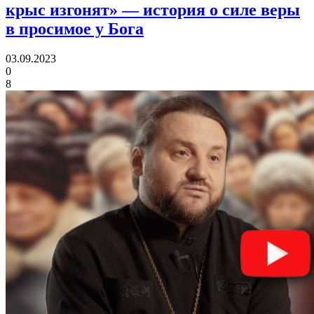
крыс изгонят»
— история о силе веры
в просимое у Бога
03.09.2023
0
8