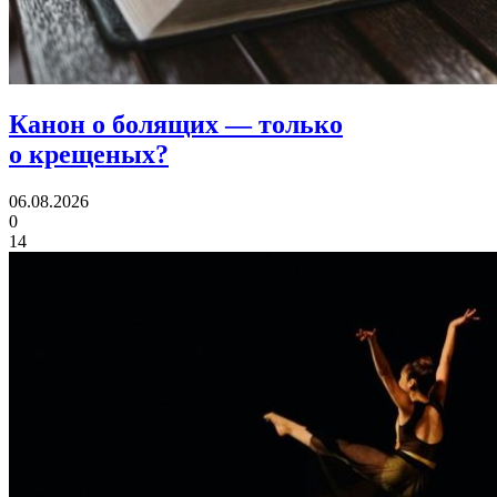
Канон о болящих
— только
о крещеных?
06.08.2026
0
14