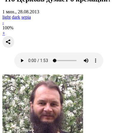
1 мин., 28.08.2013
light
dark
sepia
-
100
%
+