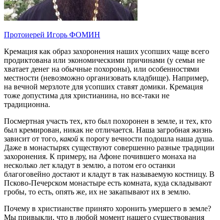
Протоиерей Игорь ФОМИН
Кремация как образ захоронения наших усопших чаще всего
продиктована или экономическими причинами (у семьи не
хватает денег на обычные похороны), или особенностями
местности (невозможно организовать кладбище). Например,
на вечной мерзлоте для усопших ставят домики. Кремация
тоже допустима для христианина, но все-таки не
традиционна.
Посмертная участь тех, кто был похоронен в земле, и тех, кто
был кремирован, никак не отличается. Наша загробная жизнь
зависит от того,
какой
к порогу вечности подошла наша душа.
Даже в монастырях существуют совершенно разные традиции
захоронения. К примеру, на Афоне почившего монаха на
несколько лет кладут в землю, а потом его останки
благоговейно достают и кладут в так называемую костницу. В
Псково-Печерском монастыре есть комната, куда складывают
гробы, то есть, опять же, их не закапывают их в землю.
Почему в христианстве принято хоронить умершего в земле?
Мы привыкли, что в любой момент нашего существования