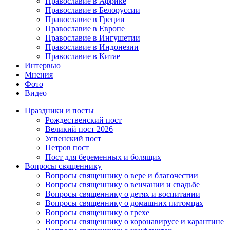
Православие в Африке
Православие в Белоруссии
Православие в Греции
Православие в Европе
Православие в Ингушетии
Православие в Индонезии
Православие в Китае
Интервью
Мнения
Фото
Видео
Праздники и посты
Рождественский пост
Великий пост 2026
Успенский пост
Петров пост
Пост для беременных и болящих
Вопросы священнику
Вопросы священнику о вере и благочестии
Вопросы священнику о венчании и свадьбе
Вопросы священнику о детях и воспитании
Вопросы священнику о домашних питомцах
Вопросы священнику о грехе
Вопросы священнику о коронавирусе и карантине