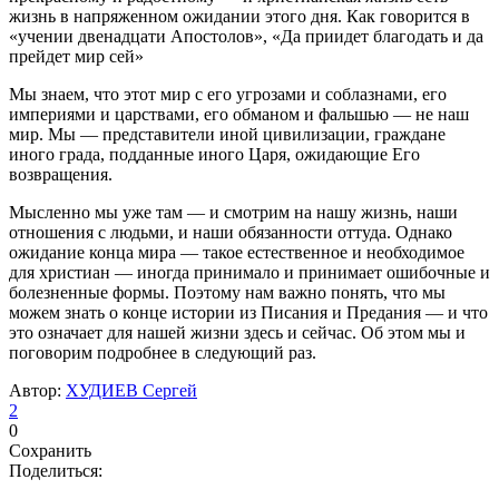
жизнь в напряженном ожидании этого дня. Как говорится в
«учении двенадцати Апостолов», «Да приидет благодать и да
прейдет мир сей»
Мы знаем, что этот мир с его угрозами и соблазнами, его
империями и царствами, его обманом и фальшью — не наш
мир. Мы — представители иной цивилизации, граждане
иного града, подданные иного Царя, ожидающие Его
возвращения.
Мысленно мы уже там — и смотрим на нашу жизнь, наши
отношения с людьми, и наши обязанности оттуда. Однако
ожидание конца мира — такое естественное и необходимое
для христиан — иногда принимало и принимает ошибочные и
болезненные формы. Поэтому нам важно понять, что мы
можем знать о конце истории из Писания и Предания — и что
это означает для нашей жизни здесь и сейчас. Об этом мы и
поговорим подробнее в следующий раз.
Автор:
ХУДИЕВ Сергей
2
0
Сохранить
Поделиться: