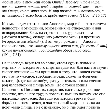
любит мир, в том нет любви Отчей. Ибо все, что в мире:
похоть плоти, похоть очей и гордость житейская, не есть
от Отца, но от мира сего. И мир проходит, и похоть его, а
исполняющий волю Божию пребывает вовек» (1Иоан.2:15-17)
Как мы видим из этих слов Апостола, мир сей — это система
ценностей и отношений, основанных на отверждении или
игнорировании Бога, на стремлении к удовольствиям
(«похоти плоти»), обладанию («похоти очей») и престижу
(«гордости житейской»). Этот мир проходит — Апостол
говорит о том, что «
пользующиеся миром сим, [должны быть]
как не пользующиеся; ибо проходит образ мира сего»
(1Кор.7:31)
Наш Господь вернется во славе, чтобы судить живых и
мертвых, и история этого мира завершится. Для нас это звучит
скорее пугающе — мы привыкли к тому, что «конец света»
это что-то ужасное, всеобщая гибель, сюжет из фильмов-
катастроф, где какие-нибудь разрушительные силы сметают
род человеческий с лица земли. Но с точки зрения
Священного Писания это, напротив, настолько радостное
событие, что в него трудно поверить именно потому, что оно
настолько прекрасно. Завершится история греха и боли,
борьбы и изнеможения, и явится новый мир — как сказал
поэт, «мир с лица, а не с изнанки», мир, где будет править