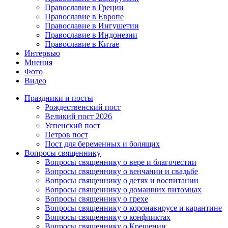
Православие в Греции
Православие в Европе
Православие в Ингушетии
Православие в Индонезии
Православие в Китае
Интервью
Мнения
Фото
Видео
Праздники и посты
Рождественский пост
Великий пост 2026
Успенский пост
Петров пост
Пост для беременных и болящих
Вопросы священнику
Вопросы священнику о вере и благочестии
Вопросы священнику о венчании и свадьбе
Вопросы священнику о детях и воспитании
Вопросы священнику о домашних питомцах
Вопросы священнику о грехе
Вопросы священнику о коронавирусе и карантине
Вопросы священнику о конфликтах
Вопросы священнику о Крещении