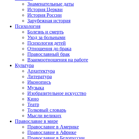
Знаменательные даты
История Церкви
История России
Зарубежная история
Психология
Болезнь и смерть
Уход за больными
Психология детей
Отношения до брака
Православный брак
Взаимоотношения на работе
Культура
Архитектура
Литература
Иконопись
Музыка
Изобразительное искусство
Кино
Театр
Толковый словарь
Мысли великих
Православие в мире
Православие в Америке
Православие в Африке
Православие в Белоруссии