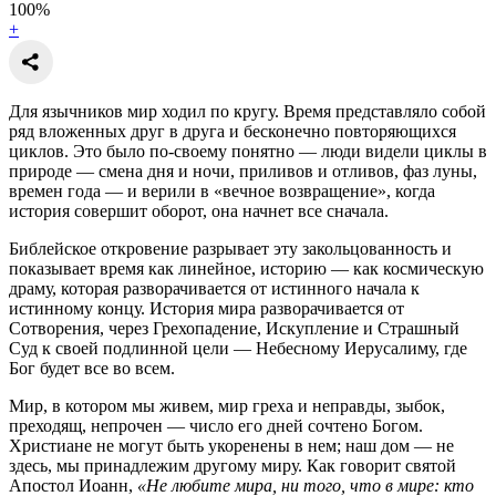
100
%
+
Для язычников мир ходил по кругу. Время представляло собой
ряд вложенных друг в друга и бесконечно повторяющихся
циклов. Это было по-своему понятно — люди видели циклы в
природе — смена дня и ночи, приливов и отливов, фаз луны,
времен года — и верили в «вечное возвращение», когда
история совершит оборот, она начнет все сначала.
Библейское откровение разрывает эту закольцованность и
показывает время как линейное, историю — как космическую
драму, которая разворачивается от истинного начала к
истинному концу. История мира разворачивается от
Сотворения, через Грехопадение, Искупление и Страшный
Суд к своей подлинной цели — Небесному Иерусалиму, где
Бог будет все во всем.
Мир, в котором мы живем, мир греха и неправды, зыбок,
преходящ, непрочен — число его дней сочтено Богом.
Христиане не могут быть укоренены в нем; наш дом — не
здесь, мы принадлежим другому миру. Как говорит святой
Апостол Иоанн,
«Не любите мира, ни того, что в мире: кто