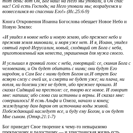
тот день: вот Он, Бог наш! на Него мы уповали, и Он спас
нас! Сей есть Господь; на Него уповали мы; возрадуемся и
возвеселимся во спасении Его!» (Ис.25:6-9)
Книга Откровения Иоанна Богослова обещает Новое Небо и
Новую Землю:
«И увидел я новое небо и новую землю, ибо прежнее небо и
прежняя земля миновали, и моря уже нет. И я, Иоанн, увидел
святый город Иерусалим, новый, сходящий от Бога с неба,
приготовленный как невеста, украшенная для мужа своего.
И услышал я громкий голос с неба, говорящий: се, скиния Бога с
человеками, и Он будет обитать с ними; они будут Его
народом, и Сам Бог с ними будет Богом их.И отрет Бог
всякую слезу с очей их, и смерти не будет уже; ни плача, ни
вопля, ни болезни уже не будет, ибо прежнее прошло. И
сказал Сидящий на престоле: се, творю все новое. И говорит
мне: напиши; ибо слова сии истинны и верны. И сказал мне:
совершилось! Я есмь Альфа и Омега, начало и конец;
жаждущему дам даром от источника воды живой.
Побеждающий наследует все, и буду ему Богом, и он будет
Мне сыном. (Откр.21:1-7)
Бог приведет Свое творение к чему-то невыразимо
прекрасному и радостному — и христианская жизнь есть