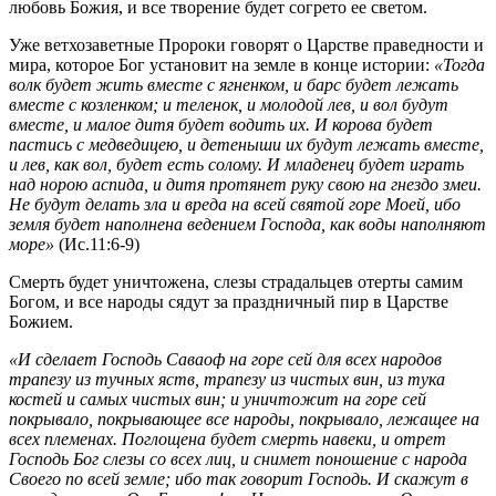
любовь Божия, и все творение будет согрето ее светом.
Уже ветхозаветные Пророки говорят о Царстве праведности и
мира, которое Бог установит на земле в конце истории:
«Тогда
волк будет жить вместе с ягненком, и барс будет лежать
вместе с козленком; и теленок, и молодой лев, и вол будут
вместе, и малое дитя будет водить их. И корова будет
пастись с медведицею, и детеныши их будут лежать вместе,
и лев, как вол, будет есть солому. И младенец будет играть
над норою аспида, и дитя протянет руку свою на гнездо змеи.
Не будут делать зла и вреда на всей святой горе Моей, ибо
земля будет наполнена ведением Господа, как воды наполняют
море»
(Ис.11:6-9)
Смерть будет уничтожена, слезы страдальцев отерты самим
Богом, и все народы сядут за праздничный пир в Царстве
Божием.
«И сделает Господь Саваоф на горе сей для всех народов
трапезу из тучных яств, трапезу из чистых вин, из тука
костей и самых чистых вин; и уничтожит на горе сей
покрывало, покрывающее все народы, покрывало, лежащее на
всех племенах. Поглощена будет смерть навеки, и отрет
Господь Бог слезы со всех лиц, и снимет поношение с народа
Своего по всей земле; ибо так говорит Господь. И скажут в