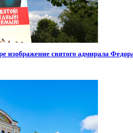
ире изображение святого адмирала Федо