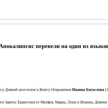
 Апокалипсис
перевели на один из языко
игу Деяний апостолов и Книгу Откровения
Иоанна Богослова
(А
о Завета: Евангелия от Матфея, Марка, Луки и Иоанна, Деяния