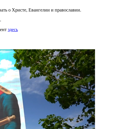
вать
о Христе, Евангелии и православии
.
.
мент
здесь