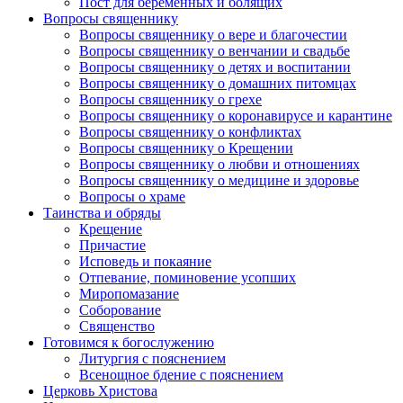
Пост для беременных и болящих
Вопросы священнику
Вопросы священнику о вере и благочестии
Вопросы священнику о венчании и свадьбе
Вопросы священнику о детях и воспитании
Вопросы священнику о домашних питомцах
Вопросы священнику о грехе
Вопросы священнику о коронавирусе и карантине
Вопросы священнику о конфликтах
Вопросы священнику о Крещении
Вопросы священнику о любви и отношениях
Вопросы священнику о медицине и здоровье
Вопросы о храме
Таинства и обряды
Крещение
Причастие
Исповедь и покаяние
Отпевание, поминовение усопших
Миропомазание
Соборование
Священство
Готовимся к богослужению
Литургия с пояснением
Всенощное бдение с пояснением
Церковь Христова