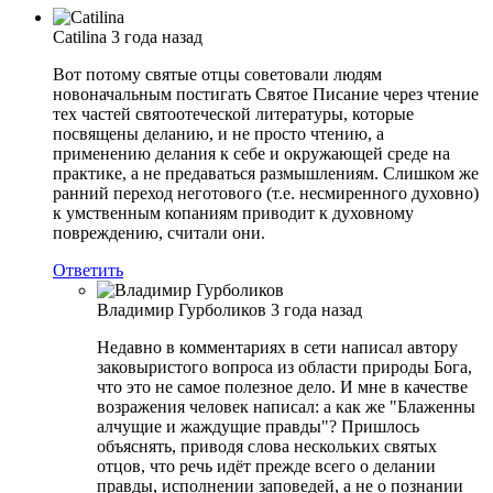
Catilina
3 года назад
Вот потому святые отцы советовали людям
новоначальным постигать Святое Писание через чтение
тех частей святоотеческой литературы, которые
посвящены деланию, и не просто чтению, а
применению делания к себе и окружающей среде на
практике, а не предаваться размышлениям. Слишком же
ранний переход неготового (т.е. несмиренного духовно)
к умственным копаниям приводит к духовному
повреждению, считали они.
Ответить
Владимир Гурболиков
3 года назад
Недавно в комментариях в сети написал автору
заковыристого вопроса из области природы Бога,
что это не самое полезное дело. И мне в качестве
возражения человек написал: а как же "Блаженны
алчущие и жаждущие правды"? Пришлось
объяснять, приводя слова нескольких святых
отцов, что речь идёт прежде всего о делании
правды, исполнении заповедей, а не о познании