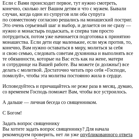
Если с Вами происходит первое, тут нужно смотреть,
конечно, сколько лет Вашим детям и что с мужем. Бывали
случаи, когда один из супругов или оба супруга
по совместному согласию решались на монашеский постриг.
Это очень серьезный шаг и выбор, и делается он не сразу —
нужно и монастырь подыскать, и сперва там просто
потрудиться, потом уже начинается подготовка к принятию
монашества. Если дети еще маленькие, если муж против, то,
конечно, Вам нужно оставаться в миру, молиться за себя
и свою семью, следовать советам духовника и выполнять все
те обязанности, которые на Вас есть как на жене, матери
и сотруднице на Вашей работе. Вы можете (и должны!) все
делать с молитвой. Достаточно читать про себя «Господи,
помилуй», чтобы эта молитва постоянно жила в сердце.
Исповедуйтесь и причащайтесь не реже раза в месяц, думаю,
со временем Господь поможет Вам, чтобы все устроилось.
А дальше — личная беседа со священником.
С Богом!
Задать вопрос священнику
Вы хотите задать вопрос священнику? Для начала
рекомендуем проверить, нет ли уже
опубликованного ответа