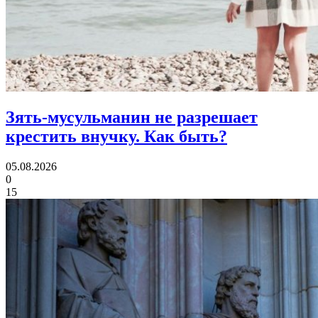
Зять-мусульманин не разрешает
крестить внучку.
Как быть?
05.08.2026
0
15