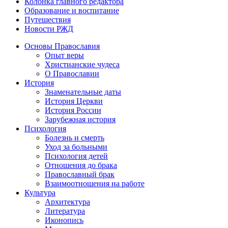
Колонка главного редактора
Образование и воспитание
Путешествия
Новости РЖД
Основы Православия
Опыт веры
Христианские чудеса
О Православии
История
Знаменательные даты
История Церкви
История России
Зарубежная история
Психология
Болезнь и смерть
Уход за больными
Психология детей
Отношения до брака
Православный брак
Взаимоотношения на работе
Культура
Архитектура
Литература
Иконопись