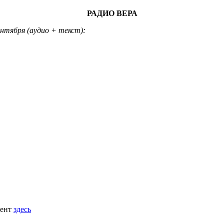
РАДИО ВЕРА
нтября (аудио + текст):
мент
здесь