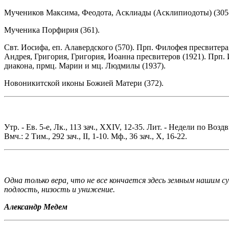
Мучеников Максима, Феодота, Асклиады (Асклипиодоты) (305-
Мученика Порфирия (361).
Свт. Иосифа, еп. Алавердского (570). Прп. Филофея пресвитера
Андрея, Григория, Григория, Иоанна пресвитеров (1921). Прп.
диакона, прмц. Марии и мц. Людмилы (1937).
Новоникитской иконы Божией Матери (372).
Утр. - Ев. 5-е, Лк., 113 зач., XXIV, 12-35. Лит. - Недели по Воздвиж
Вмч.: 2 Тим., 292 зач., II, 1-10. Мф., 36 зач., X, 16-22.
Одна только вера, что не все кончается здесь земным нашим с
подлость, низость и унижение.
Александр Медем