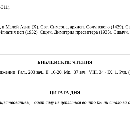
311).
, в Малой Азии (X). Свт. Симеона, архиеп. Солунского (1429). 
 Игнатия исп (1932). Сщмч. Димитрия пресвитера (1935). Сщмчч.
БИБЛЕЙСКИЕ ЧТЕНИЯ
ении: Гал., 203 зач., II, 16-20. Мк., 37 зач., VIII, 34 - IX, 1. Ряд. 
ЦИТАТА ДНЯ
уществованием, - дает силу не цепляться во что бы ни стало за