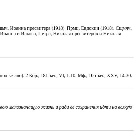
Сщмч. Иоанна пресвитера (1918). Прмц. Евдокии (1918). Сщмчч.
 Иоанна и Иакова, Петра, Николая пресвитеров и Николая
(под зачало): 2 Кор., 181 зач., VI, 1-10. Мф., 105 зач., XXV, 14-30.
 свою малозначащую жизнь и ради ее сохранения идти на всякую