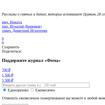
Рассказы о святых и датах, которые вспоминает Церковь 28 се
вмч. Никита
прп. Игнатий (Бирюков)
сщмч. Димитрий Игнатенко
0
0
Сохранить
Поделиться:
Поддержите журнал «Фома»
700 ₽
1 500 ₽
5 500 ₽
Единоразово
Ежемесячно
Отменить ежемесячное пожертвование вы можете в любой мо