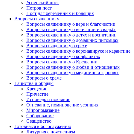
Успенский пост
Петров пост
Пост для беременных и болящих
Вопросы священнику
Вопросы священнику о вере и благочестии
Вопросы священнику о венчании и свадьбе
Вопросы священнику о детях и воспитании
Вопросы священнику о домашних питомцах
Вопросы священнику о грехе
Вопросы священнику о коронавирусе и карантине
Вопросы священнику о конфликтах
Вопросы священнику о Крещении
Вопросы священнику о любви и отношениях
Вопросы священнику о медицине и здоровье
Вопросы о храме
Таинства и обряды
Крещение
Причастие
Исповедь и покаяние
Отпевание, поминовение усопших
Миропомазание
Соборование
Священство
Готовимся к богослужению
Литургия с пояснением