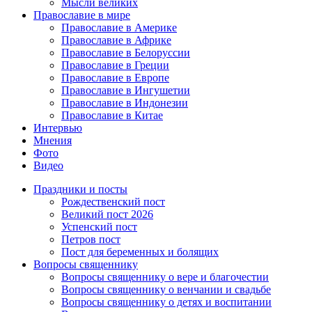
Мысли великих
Православие в мире
Православие в Америке
Православие в Африке
Православие в Белоруссии
Православие в Греции
Православие в Европе
Православие в Ингушетии
Православие в Индонезии
Православие в Китае
Интервью
Мнения
Фото
Видео
Праздники и посты
Рождественский пост
Великий пост 2026
Успенский пост
Петров пост
Пост для беременных и болящих
Вопросы священнику
Вопросы священнику о вере и благочестии
Вопросы священнику о венчании и свадьбе
Вопросы священнику о детях и воспитании