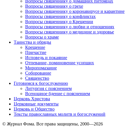
Вопросы священнику о домашних питомцах
Вопросы священнику о грехе
Вопросы священнику о коронавирусе и карантине
Вопросы священнику о конфликтах
Вопросы священнику о Крещении
Вопросы священнику о любви и отношениях
Вопросы священнику о медицине и здоровье
Вопросы о храме
Таинства и обряды
Крещение
Причастие
Исповедь и покаяние
Отпевание, поминовение усопших
Миропомазание
Соборование
Священство
Готовимся к богослужению
Литургия с пояснением
Всенощное бдение с пояснением
Церковь Христова
Церковные документы
Церковь и Общество
Тексты православных молитв и богослужений
© Журнал Фома. Все права защищены, 2000—2026