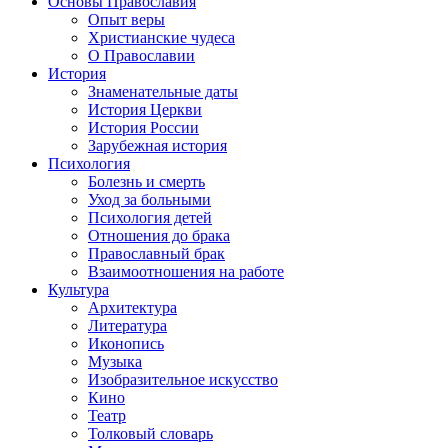
Основы Православия
Опыт веры
Христианские чудеса
О Православии
История
Знаменательные даты
История Церкви
История России
Зарубежная история
Психология
Болезнь и смерть
Уход за больными
Психология детей
Отношения до брака
Православный брак
Взаимоотношения на работе
Культура
Архитектура
Литература
Иконопись
Музыка
Изобразительное искусство
Кино
Театр
Толковый словарь