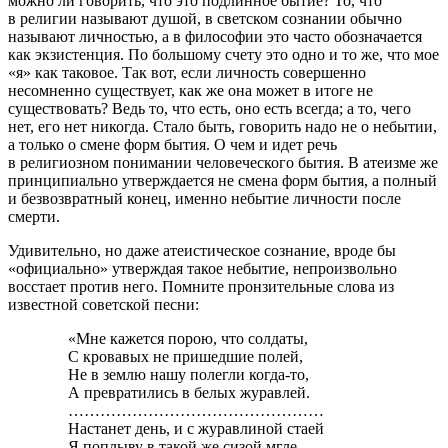
можно ли говорить, что это подлинное бытие? То, что
в религии называют душой, в светском сознании обычно
называют личностью, а в философии это часто обозначается
как экзистенция. По большому счету это одно и то же, что мое
«я» как таковое. Так вот, если личность совершенно
несомненно существует, как же она может в итоге не
существовать? Ведь то, что есть, оно есть всегда; а то, чего
нет, его нет никогда. Стало быть, говорить надо не о небытии,
а только о смене форм бытия. О чем и идет речь
в религиозном понимании человечес­кого бытия. В атеизме же
принципиально утверждается не смена форм бытия, а полный
и безвозвратный конец, именно небытие личности после
смерти.
Удивительно, но даже атеистическое сознание, вроде бы
«официально» утверждая такое небытие, непроизвольно
восстает против него. Помните пронзительные слова из
известной советской песни:
«Мне кажется порою, что солдаты,
С кровавых не пришедшие полей,
Не в землю нашу полегли когда-то,
А превратились в белых журавлей.
…………………………………………
Настанет день, и с журавлиной стаей
Я поплыву в такой же сизой мгле,