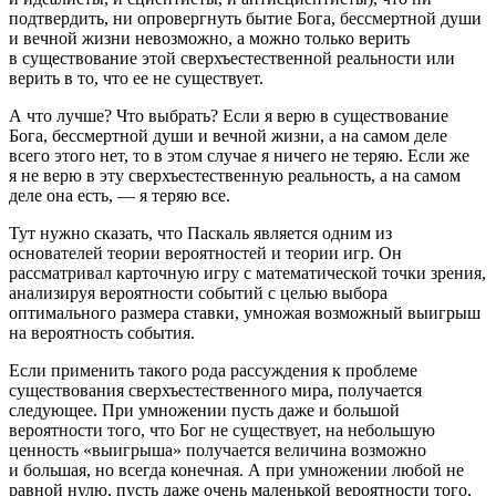
подтвердить, ни опровергнуть бытие Бога, бессмертной души
и вечной жизни невозможно, а можно только верить
в существование этой сверхъестественной реальности или
верить в то, что ее не существует.
А что лучше? Что выбрать? Если я верю в существование
Бога, бессмертной души и вечной жизни, а на самом деле
всего этого нет, то в этом случае я ничего не теряю. Если же
я не верю в эту сверхъестественную реальность, а на самом
деле она есть, — я теряю все.
Тут нужно сказать, что Паскаль является одним из
основателей теории вероятностей и теории игр. Он
рассматривал карточную игру с математической точки зрения,
анализируя вероятности событий с целью выбора
оптимального размера ставки, умножая возможный выигрыш
на вероятность события.
Если применить такого рода рассуждения к проблеме
существования сверхъестественного мира, получается
следующее. При умножении пусть даже и большой
вероятности того, что Бог не существует, на небольшую
ценность «выигрыша» получается величина возможно
и большая, но всегда конечная. А при умножении любой не
равной нулю, пусть даже очень маленькой вероятности того,