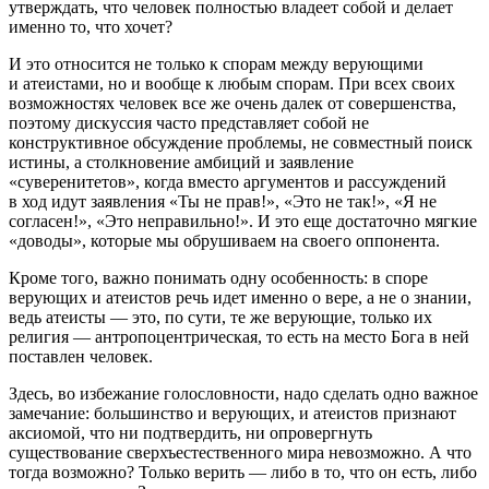
утверждать, что человек полностью владеет собой и делает
именно то, что хочет?
И это относится не только к спорам между верующими
и атеистами, но и вообще к любым спорам. При всех своих
возможностях человек все же очень далек от совершенства,
поэтому дискуссия часто представляет собой не
конструктивное обсуждение проблемы, не совместный поиск
истины, а столкновение амбиций и заявление
«суверенитетов», когда вместо аргументов и рассуждений
в ход идут заявления «Ты не прав!», «Это не так!», «Я не
согласен!», «Это неправильно!». И это еще достаточно мягкие
«доводы», которые мы обрушиваем на своего оппонента.
Кроме того, важно понимать одну особенность: в споре
верующих и атеистов речь идет именно о вере, а не о знании,
ведь атеисты — это, по сути, те же верующие, только их
религия — антропоцентрическая, то есть на место Бога в ней
поставлен человек.
Здесь, во избежание голословности, надо сделать одно важное
замечание: большинство и верующих, и атеистов признают
аксиомой, что ни подтвердить, ни опровергнуть
существование сверхъестественного мира невозможно. А что
тогда возможно? Только верить — либо в то, что он есть, либо