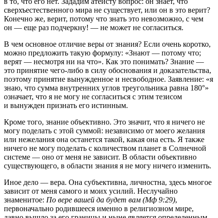
в то, что его нет. Зададим атеисту вопрос: он знает, что
сверхъестественного мира не существует, или он в это верит?
Конечно же, верит, потому что знать это невозможно, с чем
он — еще раз подчеркну! — не может не согласиться.
В чем основное отличие веры от знания? Если очень коротко,
можно предложить такую формулу: «Знают — потому что;
верят — несмотря ни на что». Как это понимать? Знание —
это принятие чего-либо в силу обоснования и доказательства,
поэтому принятие вынужденное и несвободное. Заявление: «я
знаю, что сумма внутренних углов треугольника равна 180°»
означает, что я не могу не согласиться с этим тезисом
и вынужден признать его истинным.
Кроме того, знание объективно. Это значит, что я ничего не
могу поделать с этой суммой: независимо от моего желания
или нежелания она останется такой, какая она есть. Я также
ничего не могу поделать с количеством планет в Солнечной
системе — оно от меня не зависит. В области объективно
существующего, в области знания я не могу ничего изменить.
Иное дело — вера. Она субъективна, личностна, здесь многое
зависит от меня самого и моих усилий. Неслучайно
знаменитое:
По вере вашей да будет вам (Мф 9:29)
,
первоначально родившееся именно в религиозном мире,
давно вышло за его границы и ныне является определенным