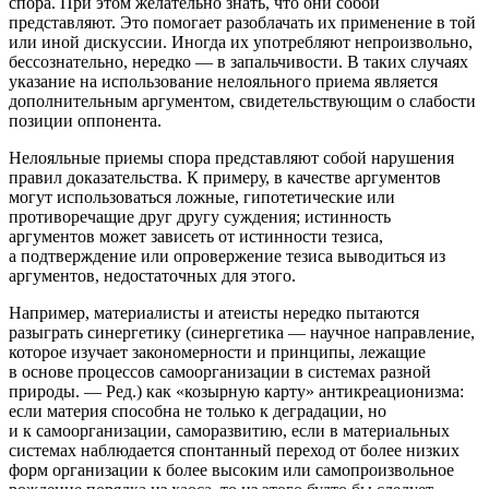
спора. При этом желательно знать, что они собой
представляют. Это помогает разоблачать их применение в той
или иной дискуссии. Иногда их употребляют непроизвольно,
бессознательно, нередко — в запальчивости. В таких случаях
указание на использование нелояльного приема является
дополнительным аргументом, свидетельствующим о слабости
позиции оппонента.
Нелояльные приемы спора представляют собой нарушения
правил доказательства. К примеру, в качестве аргументов
могут использоваться ложные, гипотетические или
противоречащие друг другу суждения; истинность
аргументов может зависеть от истинности тезиса,
а подтверждение или опровержение тезиса выводиться из
аргументов, недостаточных для этого.
Например, материалисты и атеисты нередко пытаются
разыграть синергетику (синергетика — научное направление,
которое изучает закономерности и принципы, лежащие
в основе процессов самоорганизации в системах разной
природы. — Ред.) как «козырную карту» антикреационизма:
если материя способна не только к деградации, но
и к самоорганизации, саморазвитию, если в материальных
системах наблюдается спонтанный переход от более низких
форм организации к более высоким или самопроизвольное