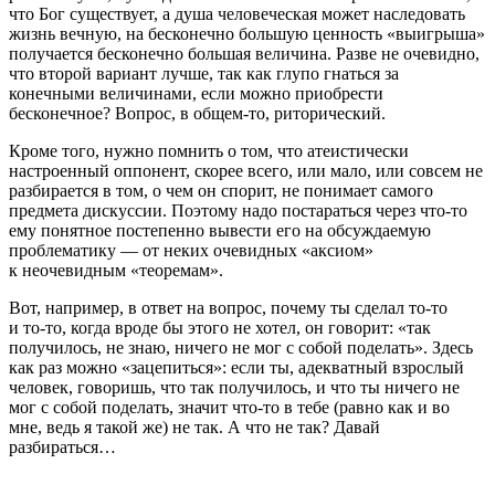
что Бог существует, а душа человеческая может наследовать
жизнь вечную, на бесконечно большую ценность «выигрыша»
получается бесконечно большая величина. Разве не очевидно,
что второй вариант лучше, так как глупо гнаться за
конечными величинами, если можно приобрести
бесконечное? Вопрос, в общем-то, риторический.
Кроме того, нужно помнить о том, что атеистически
настроенный оппонент, скорее всего, или мало, или совсем не
разбирается в том, о чем он спорит, не понимает самого
предмета дискуссии. Поэтому надо постараться через что-то
ему понятное постепенно вывести его на обсуждаемую
проблематику — от неких очевидных «аксиом»
к неочевидным «теоремам».
Вот, например, в ответ на вопрос, почему ты сделал то-то
и то-то, когда вроде бы этого не хотел, он говорит: «так
получилось, не знаю, ничего не мог с собой поделать». Здесь
как раз можно «зацепиться»: если ты, адекватный взрослый
человек, говоришь, что так получилось, и что ты ничего не
мог с собой поделать, значит что-то в тебе (равно как и во
мне, ведь я такой же) не так. А что не так? Давай
разбираться…