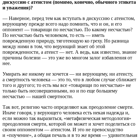
дискуссию с атеистом (помимо, конечно, обычного этикета
и уважения)?
— Наверное, перед тем как вступать в дискуссию с атеистом,
верующему прежде всего надо помнить, что и он, и его
оппонент — товарищи по несчастью. По какому несчастью?
По несчастью быть человеком, то есть — иметь
поврежденную природу, тяготеющую ко греху. Но разница
между ними в том, что верующий знает об этой
поврежденности, а атеист — нет. А ведь, как известно, знание
причины болезни — это уже во многом залог избавления от
нее.
Умирать же никому не хочется — ни верующему, ни атеисту,
а смертность человека — это то, что в любом случае сближает
того и другого; то есть мы все «товарищи по несчастью» не
только быть несовершенными, но и по еще большему
несчастью — нашей смертности.
Так вот, религию часто определяют как преодоление смерти.
Иначе говоря, у верующего человека есть некая надежда и,
если можно так выразиться, «метафизическая методология»
преодоления смерти, которой он может и хочет поделиться со
своим оппонентом — атеистом. И это не превосходство
и «поучение», а общая печаль и в то же время — удивительная