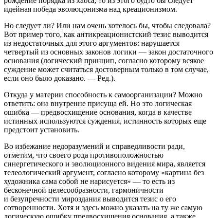
рождение порядка из хаоса, то из этого будто бы следует
идейная победа эволюцонизма над креационизмом.
Но следует ли? Или нам очень хотелось бы, чтобы следовала?
Вот пример того, как антикреационистский тезис выводится
из недостаточных для этого аргументов: нарушается
четвертый из основных законов логики — закон достаточного
основания (логический принцип, согласно которому всякое
суждение может считаться достоверным только в том случае,
если оно было доказано. — Ред.).
Откуда у материи способность к самоорганизации? Можно
ответить: она внутренне присуща ей. Но это логическая
ошибка — предвосхищение основания, когда в качестве
истинных используются суждения, истинность которых еще
предстоит установить.
Во избежание недоразумений и справедливости ради,
отметим, что своего рода противоположностью
синергетического и эволюционного видения мира, является
телеологический аргумент, согласно которому «картина без
художника сама собой не нарисуется» — то есть из
бесконечной целесообразности, гармоничности
и безупречности мироздания выводится тезис о его
сотворенности. Хотя и здесь можно указать на ту же самую
логическую ошибку предвосхищения основания, а также