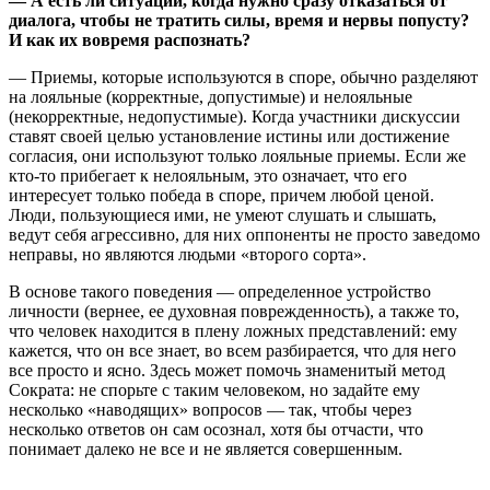
— А есть ли ситуации, когда нужно сразу отказаться от
диалога, чтобы не тратить силы, время и нервы попусту?
И как их вовремя распознать?
— Приемы, которые используются в споре, обычно разделяют
на лояльные (корректные, допустимые) и нелояльные
(некорректные, недопустимые). Когда участники дискуссии
ставят своей целью установление истины или достижение
согласия, они используют только лояльные приемы. Если же
кто-то прибегает к нелояльным, это означает, что его
интересует только победа в споре, причем любой ценой.
Люди, пользующиеся ими, не умеют слушать и слышать,
ведут себя агрессивно, для них оппоненты не просто заведомо
неправы, но являются людьми «второго сорта».
В основе такого поведения — определенное устройство
личности (вернее, ее духовная поврежденность), а также то,
что человек находится в плену ложных представлений: ему
кажется, что он все знает, во всем разбирается, что для него
все просто и ясно. Здесь может помочь знаменитый метод
Сократа: не спорьте с таким человеком, но задайте ему
несколько «наводящих» вопросов — так, чтобы через
несколько ответов он сам осознал, хотя бы отчасти, что
понимает далеко не все и не является совершенным.