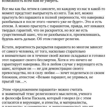
возможность всем нам не умереть.
Все мы как бы летим в самолете, но каждому из нас в какой-то
момент предстоит выпрыгнуть из него. Так вот, можно
прыгнуть без парашюта в полной уверенности, что наверняка
разобьешься и после этого «ничего уже не будет». Это и есть
атеизм. А можно прыгнуть с парашютом, правда, нет никаких
твердых гарантий, что он раскроется, но все же есть
существенный шанс, что не разобьешься и, приземлившись,
будешь жить дальше. Об этом говорит религия.
Кстати, вероятность раскрытия парашюта во многом зависит
от самого человека, от того, насколько старательно
и внимательно он в течение своей жизни складывал и готовил
этот парашют своего бессмертия. Хотя и это ничего не
гарантирует наверняка. Но в любом случае у верующего есть
шанс, которым он — не для демонстрации своего
превосходства, но в силу любви — хочет поделиться со своим
ближним, атеистом: «Возьми парашют, не упрямься, не
прыгай так…».
Этим «предложением парашюта» можно считать
и знаменитый тезис религиозного мыслителя, ученого
и философа Блеза Паскаля, который говорил (и с этим
согласятся и верующие, и атеисты, и материалисты,
и идеалисты, и сциентисты, и антисциентисты), что ни