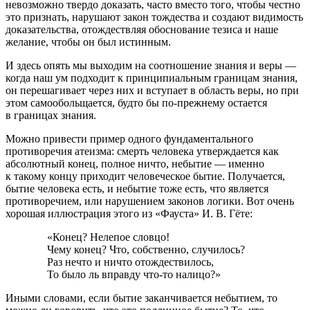
невозможно твердо доказать, часто вместо того, чтобы честно
это признать, нарушают закон тождества и создают видимость
доказательства, отождествляя обоснование тезиса и наше
желание, чтобы он был истинным.
И здесь опять мы выходим на соотношение знания и веры —
когда наш ум подходит к принципиальным границам знания,
он перешагивает через них и вступает в область веры, но при
этом самообольщается, будто бы по-прежнему остается
в границах знания.
Можно привести пример одного фундаментального
противоречия атеизма: смерть человека утверждается как
абсолютный конец, полное ничто, небытие — именно
к такому концу приходит человеческое бытие. Получается,
бытие человека есть, и небытие тоже есть, что является
противоречием, или нарушением законов логики. Вот очень
хорошая иллюстрация этого из «Фауста» И. В. Гёте:
«Конец? Нелепое словцо!
Чему конец? Что, собственно, случилось?
Раз нечто и ничто отождествилось,
То было ль вправду что-то налицо?»
Иными словами, если бытие заканчивается небытием, то