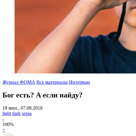
Журнал ФОМА
Все материалы
Интервью
Бог есть? А если найду?
18 мин., 07.08.2018
light
dark
sepia
-
100
%
+