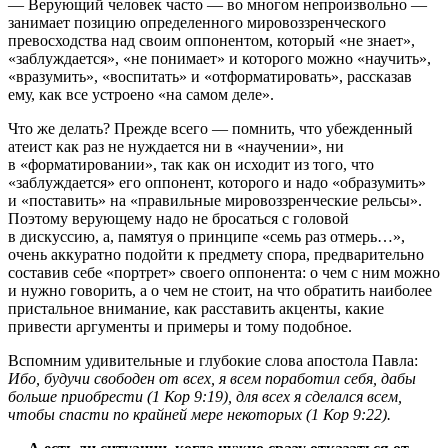
— Верующий человек часто — во многом непроизвольно —
занимает позицию определенного мировоззренческого
превосходства над своим оппонентом, который «не знает»,
«заблуждается», «не понимает» и которого можно «научить»,
«вразумить», «воспитать» и «отформатировать», рассказав
ему, как все устроено «на самом деле».
Что же делать? Прежде всего — помнить, что убежденный
атеист как раз не нуждается ни в «научении», ни
в «форматировании», так как он исходит из того, что
«заблуждается» его оппонент, которого и надо «образумить»
и «поставить» на «правильные мировоззренческие рельсы».
Поэтому верующему надо не бросаться с головой
в дискуссию, а, памятуя о принципе «семь раз отмерь…»,
очень аккуратно подойти к предмету спора, предварительно
составив себе «портрет» своего оппонента: о чем с ним можно
и нужно говорить, а о чем не стоит, на что обратить наиболее
пристальное внимание, как расставить акценты, какие
привести аргументы и примеры и тому подобное.
Вспомним удивительные и глубокие слова апостола Павла:
Ибо, будучи свободен от всех, я всем поработил себя, дабы
больше приобрести (1 Кор 9:19), для всех я сделался всем,
чтобы спасти по крайней мере некоторых
(1 Кор 9:22).