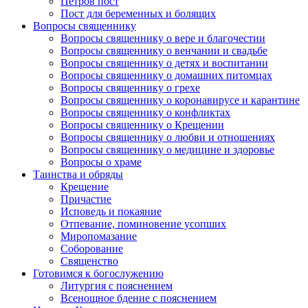
Петров пост
Пост для беременных и болящих
Вопросы священнику
Вопросы священнику о вере и благочестии
Вопросы священнику о венчании и свадьбе
Вопросы священнику о детях и воспитании
Вопросы священнику о домашних питомцах
Вопросы священнику о грехе
Вопросы священнику о коронавирусе и карантине
Вопросы священнику о конфликтах
Вопросы священнику о Крещении
Вопросы священнику о любви и отношениях
Вопросы священнику о медицине и здоровье
Вопросы о храме
Таинства и обряды
Крещение
Причастие
Исповедь и покаяние
Отпевание, поминовение усопших
Миропомазание
Соборование
Священство
Готовимся к богослужению
Литургия с пояснением
Всенощное бдение с пояснением