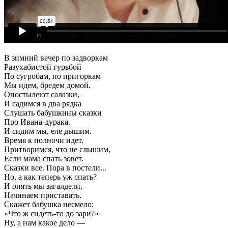
В зимний вечер по задворкам
Разухабистой гурьбой
По сугробам, по пригоркам
Мы идем, бредем домой.
Опостылеют салазки,
И садимся в два рядка
Слушать бабушкины сказки
Про Ивана-дурака.
И сидим мы, еле дышим.
Время к полночи идет.
Притворимся, что не слышим,
Если мама спать зовет.
Сказки все. Пора в постели...
Но, а как теперь уж спать?
И опять мы загалдели,
Начинаем приставать.
Скажет бабушка несмело:
«Что ж сидеть-то до зари?»
Ну, а нам какое дело —