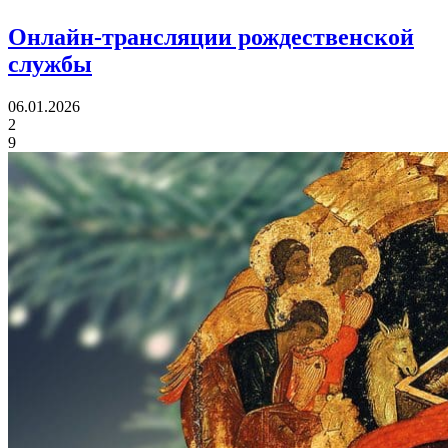
Онлайн-трансляции
рождественской
службы
06.01.2026
2
9