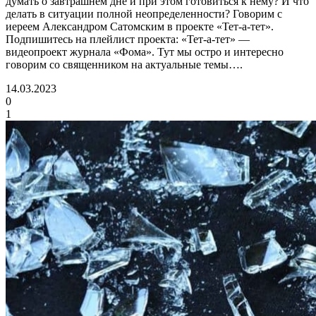
думать о завтрашнем дне и при этом готовиться к нему? И что
делать в ситуации полной неопределенности? Говорим с
иереем Александром Сатомским в проекте «Тет-а-тет».
Подпишитесь на плейлист проекта: «Тет-а-тет» —
видеопроект журнала «Фома». Тут мы остро и интересно
говорим со священником на актуальные темы….
14.03.2023
0
1