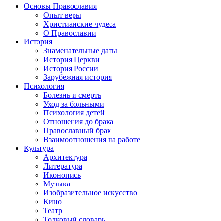
Основы Православия
Опыт веры
Христианские чудеса
О Православии
История
Знаменательные даты
История Церкви
История России
Зарубежная история
Психология
Болезнь и смерть
Уход за больными
Психология детей
Отношения до брака
Православный брак
Взаимоотношения на работе
Культура
Архитектура
Литература
Иконопись
Музыка
Изобразительное искусство
Кино
Театр
Толковый словарь