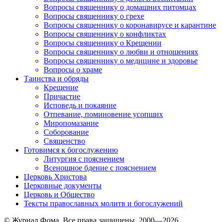
Вопросы священнику о домашних питомцах
Вопросы священнику о грехе
Вопросы священнику о коронавирусе и карантине
Вопросы священнику о конфликтах
Вопросы священнику о Крещении
Вопросы священнику о любви и отношениях
Вопросы священнику о медицине и здоровье
Вопросы о храме
Таинства и обряды
Крещение
Причастие
Исповедь и покаяние
Отпевание, поминовение усопших
Миропомазание
Соборование
Священство
Готовимся к богослужению
Литургия с пояснением
Всенощное бдение с пояснением
Церковь Христова
Церковные документы
Церковь и Общество
Тексты православных молитв и богослужений
© Журнал Фома. Все права защищены, 2000—2026