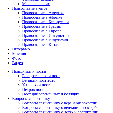
Мысли великих
Православие в мире
Православие в Америке
Православие в Африке
Православие в Белоруссии
Православие в Греции
Православие в Европе
Православие в Ингушетии
Православие в Индонезии
Православие в Китае
Интервью
Мнения
Фото
Видео
Праздники и посты
Рождественский пост
Великий пост 2026
Успенский пост
Петров пост
Пост для беременных и болящих
Вопросы священнику
Вопросы священнику о вере и благочестии
Вопросы священнику о венчании и свадьбе
Вопросы священнику о детях и воспитании