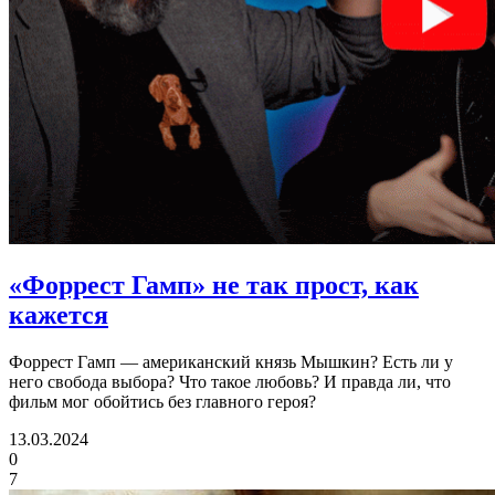
«Форрест Гамп» не так прост,
как
кажется
Форрест Гамп — американский князь Мышкин? Есть ли у
него свобода выбора? Что такое любовь? И правда ли, что
фильм мог обойтись без главного героя?
13.03.2024
0
7