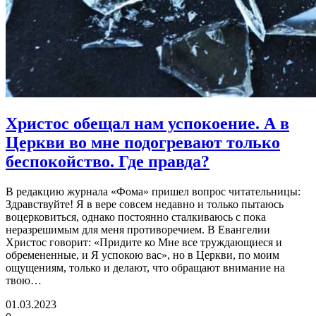
Христос обещал нам успокоение. А в
Церкви во мне
подогревают только
беспокойство. Где правда?
В редакцию журнала «Фома» пришел вопрос читательницы:
Здравствуйте! Я в вере совсем недавно и только пытаюсь
воцерковиться, однако постоянно сталкиваюсь с пока
неразрешимым для меня противоречием. В Евангелии
Христос говорит: «Придите ко Мне все труждающиеся и
обремененные, и Я успокою вас», но в Церкви, по моим
ощущениям, только и делают, что обращают внимание на
твою…
01.03.2023